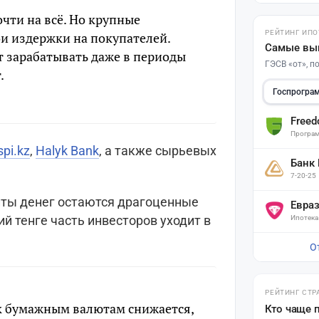
чти на всё. Но крупные
РЕЙТИНГ ИПО
и издержки на покупателей.
Самые вы
 зарабатывать даже в периоды
ГЭСВ «от», 
.
Госпрогра
Free
Програм
spi.kz
,
Halyk Bank
, а также сырьевых
Банк
7-20-25
ты денег остаются драгоценные
Евра
й тенге часть инвесторов уходит в
Ипотека
О
РЕЙТИНГ СТР
 к бумажным валютам снижается,
Кто чаще 