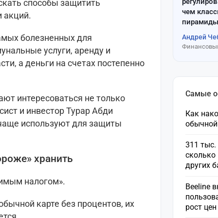
регулиров
искать способы защитить
чем клас
и акций.
пирамиды
самых болезненных для
Андрей Че
Финансовый
унальные услуги, аренду и
ти, а деньги на счетах постепенно
Самые 
ают интересоваться не только
сист и инвестор Турар Абди
Как нако
 чаще используют для защиты
обычной
311 тыс.
сколько 
ороже» хранить
других 
имым налогом».
Beeline 
пользов
обычной карте без процентов, их
рост це
ется.