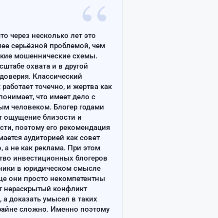
“
что через несколько лет это
лее серьёзной проблемой, чем
ские мошеннические схемы.
сштабе охвата и в другой
доверия. Классический
работает точечно, и жертва как
онимает, что имеет дело с
ым человеком. Блогер годами
т ощущение близости и
сти, поэтому его рекомендация
ается аудиторией как совет
, а не как реклама. При этом
тво инвестиционных блогеров
ники в юридическом смысле
ще они просто некомпетентны
т нераскрытый конфликт
, а доказать умысел в таких
райне сложно. Именно поэтому