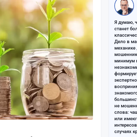
Я думаю, 
станет бо
классиче
Дело в ма
механике 
мошенник 
минимум п
незнаком
формируе
экспертно
восприним
знакомого
большинс
не мошен
слова: ча
или имею
интересов
случаях к