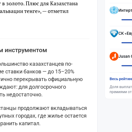
в золото. Плюс для Казахстана
альвации тенге», — отметил
Интер
СК «Ев
м инструментом
Jusan 
ольшинство казахстанцев по-
ие ставки банков — до 15–20%
стично перекрывать официальную
Весь рейтин
ждают: для долгосрочного
Доля выплат
премиями от
ть недостаточно.
хстанцы продолжают вкладываться
упных городах, где жилье остается
ранить капитал.