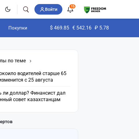
15
Войти
$
469.85
€
542.16
₽
5.78
Покупки
лы по теме
окоило водителей старше 65
 изменится с 25 августа
ь ли доллар? Финансист дал
нный совет казахстанцам
пертов