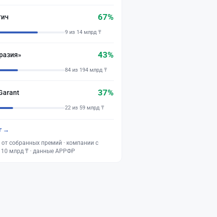
67%
тич
9 из 14 млрд ₸
43%
разия»
84 из 194 млрд ₸
37%
Garant
22 из 59 млрд ₸
г →
 от собранных премий · компании с
 10 млрд ₸ · данные АРРФР