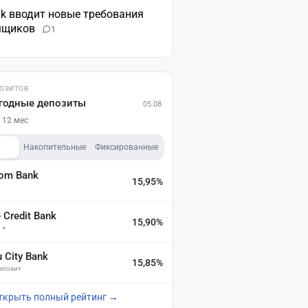
nk вводит новые требования
мщиков
1
ПОЗИТОВ
годные депозиты
05.08
 12 мес
Накопительные
Фиксированные
dom Bank
15,95%
а
Credit Bank
15,90%
 +
u City Bank
15,85%
депозит
ткрыть полный рейтинг →