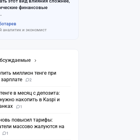
ать этот вид влияния сложнее,
сические финансовые
.
ботарев
 аналитик и экономист
обсуждаемые
пить миллион тенге при
 зарплате
2
 тенге в месяц с депозита:
нужно накопить в Kaspi и
банках
1
вновь повысил тарифы:
атели массово жалуются на
н
1