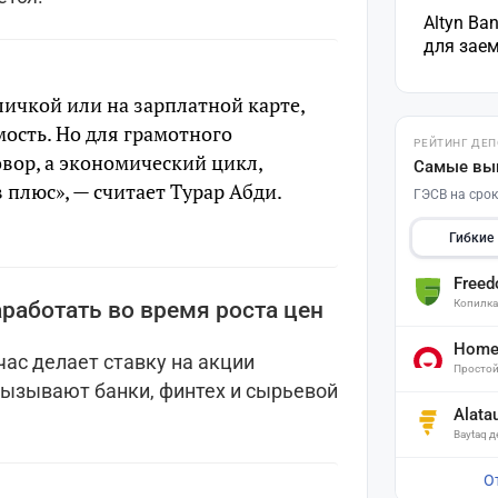
Altyn Ba
для зае
личкой или на зарплатной карте,
ость. Но для грамотного
РЕЙТИНГ ДЕ
вор, а экономический цикл,
Самые вы
 плюс», — считает Турар Абди.
ГЭСВ на срок
Гибкие
Free
Копилк
работать во время роста цен
Home 
час делает ставку на акции
Простой
вызывают банки, финтех и сырьевой
Alata
Baytaq 
О