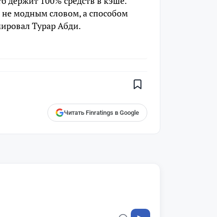
то держит 100% средств в кэше.
 не модным словом, а способом
мировал Турар Абди.
Поставьте галочку рядом с
Finratings.kz
— и наши материалы
будут чаще показываться вам
Finratings
finratings.kz
Читать Finratings в Google