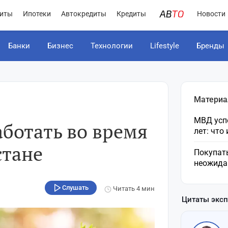
иты
Ипотеки
Автокредиты
Кредиты
Новости
Банки
Бизнес
Технологии
Lifestyle
Бренды
Материа
МВД усп
ботать во время
лет: что
стане
Покупат
неожида
Слушать
Читать
4 мин
Цитаты экс