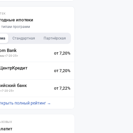
ТЕК
годные ипотеки
по типам программ
мма
Стандартная
Партнёрская
dom Bank
от 7,20%
ма «7-20-25»
 ЦентрКредит
от 7,20%
зийский банк
от 7,22%
 «7-20-25»
ткрыть полный рейтинг →
АХОВЫХ
платит