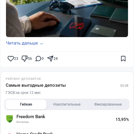
Читать дальше →
23
56
0
24
РЕЙТИНГ ДЕПОЗИТОВ
Самые выгодные депозиты
05.08
ГЭСВ на срок 12 мес
Гибкие
Накопительные
Фиксированные
Freedom Bank
15,95%
Копилка