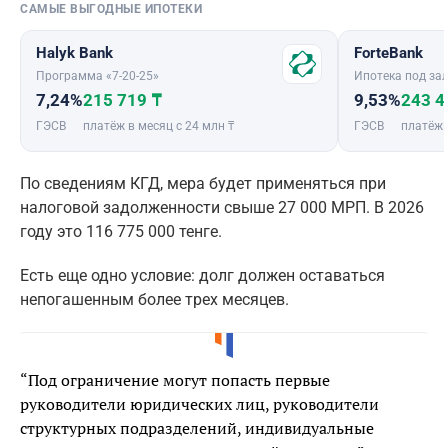
САМЫЕ ВЫГОДНЫЕ ИПОТЕКИ
Halyk Bank
ForteBank
Программа «7-20-25»
Ипотека под зал
7,24%
215 719 ₸
9,53%
243 4
ГЭСВ
платёж в месяц с 24 млн ₸
ГЭСВ
платёж 
По сведениям КГД, мера будет применяться при
налоговой задолженности свыше 27 000 МРП. В 2026
году это 116 775 000 тенге.
Есть еще одно условие: долг должен оставаться
непогашенным более трех месяцев.
“Под ограничение могут попасть первые
руководители юридических лиц, руководители
структурных подразделений, индивидуальные