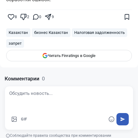
Поставьте галочку рядом с
Finratings.kz
8
2
0
9
— и наши материалы будут чаще
показываться вам
Казахстан
бизнес Казахстан
Налоговая задолженность
Finratings
finratings.kz
запрет
Читать Finratings в Google
Комментарии
0
GIF
Соблюдайте правила сообщества при комментировании