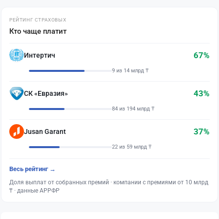
РЕЙТИНГ СТРАХОВЫХ
Кто чаще платит
67%
Интертич
9 из 14 млрд ₸
43%
СК «Евразия»
84 из 194 млрд ₸
37%
Jusan Garant
22 из 59 млрд ₸
Весь рейтинг →
Доля выплат от собранных премий · компании с премиями от 10 млрд
₸ · данные АРРФР