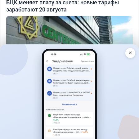
БЦК меняет плату за счета: новые тарифы
заработают 20 августа
✕
Читать дальше →
17
2
0
18
Новости
Жанна Амирова
·
4 августа 2026 г., 10:17
Въезд в Казахстан изменят: иностранцам