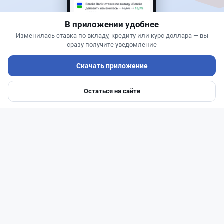
понадобится разрешение
В приложении удобнее
Изменилась ставка по вкладу, кредиту или курс доллара — вы
сразу получите уведомление
Скачать приложение
Остаться на сайте
Главная
Депозиты
Ипотеки
Авто
Войти
Меню
Читать дальше →
25
6
0
1
Новости
Асель Каженова
·
3 августа 2026 г., 23:59
Казахстанцам напомнили, кто может получить
государственные выплаты в 2026 год