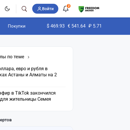
2
Войти
$
469.93
€
541.64
₽
5.71
Покупки
лы по теме
ллара, евро и рубля в
ках Астаны и Алматы на 2
эфир в TikTok закончился
 для жительницы Семея
пертов