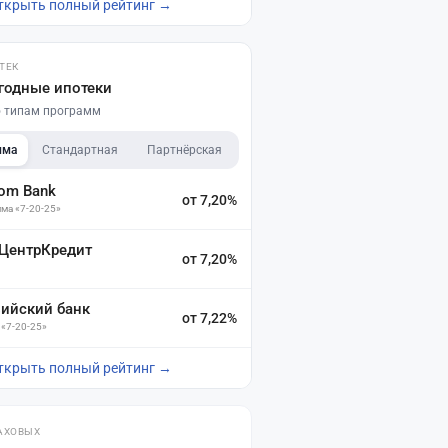
ткрыть полный рейтинг →
ТЕК
годные ипотеки
по типам программ
мма
Стандартная
Партнёрская
dom Bank
от 7,20%
ма «7-20-25»
 ЦентрКредит
от 7,20%
зийский банк
от 7,22%
 «7-20-25»
ткрыть полный рейтинг →
АХОВЫХ