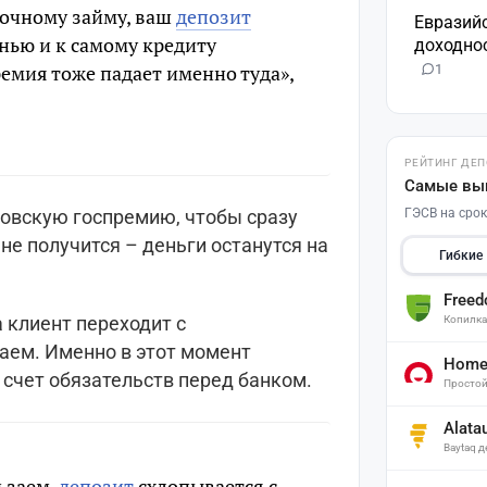
точному займу, ваш
депозит
Евразий
знью и к самому кредиту
доходнос
емия тоже падает именно туда»,
1
РЕЙТИНГ ДЕ
Самые вы
ГЭСВ на срок
товскую госпремию, чтобы сразу
не получится – деньги останутся на
Гибкие
Free
 клиент переходит с
Копилк
аем. Именно в этот момент
Home 
 счет обязательств перед банком.
Простой
Alata
Baytaq 
 заем,
депозит
схлопывается с