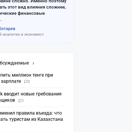
райне сложно. Именно поэтому
ать этот вид влияния сложнее,
сические финансовые
.
ботарев
 аналитик и экономист
обсуждаемые
пить миллион тенге при
 зарплате
2
nk вводит новые требования
мщиков
1
зменил правила въезда: что
ать туристам из Казахстана