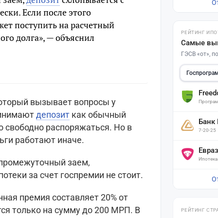
О
ки. Если после этого
жет поступить на расчетный
РЕЙТИНГ ИПО
ого долга», — объяснил
Самые вы
ГЭСВ «от», 
Госпрогра
Free
который вызывает вопросы у
Програм
ринимают
депозит
как обычный
Банк
 свободно распоряжаться. Но в
7-20-25
ьги работают иначе.
Евра
Ипотека
с промежуточный заем,
отеки за счет госпремии не стоит.
О
нная премия составляет 20% от
ся только на сумму до 200 МРП. В
РЕЙТИНГ СТР