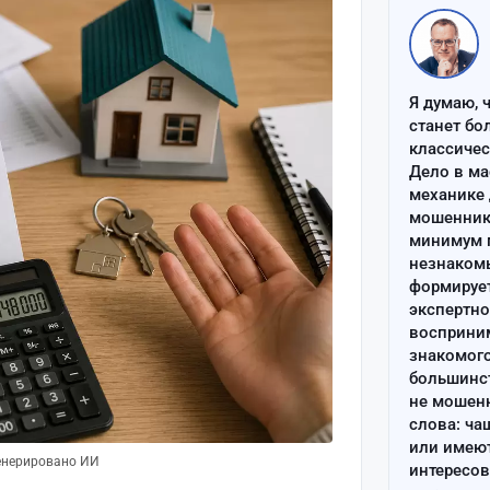
Я думаю, 
станет бо
классиче
Дело в ма
механике 
мошенник 
минимум п
незнаком
формируе
экспертно
восприним
знакомого
большинс
не мошен
слова: ча
или имею
генерировано ИИ
интересов