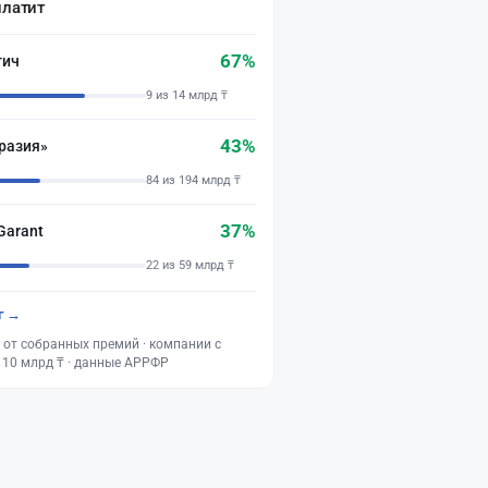
платит
67%
тич
9 из 14 млрд ₸
43%
разия»
84 из 194 млрд ₸
37%
Garant
22 из 59 млрд ₸
г →
 от собранных премий · компании с
 10 млрд ₸ · данные АРРФР