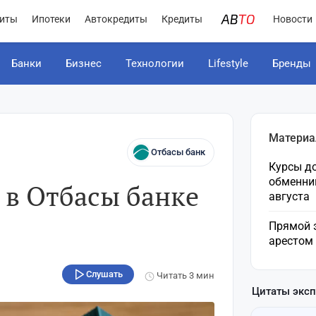
иты
Ипотеки
Автокредиты
Кредиты
Новости
Банки
Бизнес
Технологии
Lifestyle
Бренды
Материа
Отбасы банк
Курсы до
обменни
 в Отбасы банке
августа
Прямой 
арестом
Слушать
Читать
3 мин
Цитаты экс