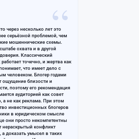
“
что через несколько лет это
лее серьёзной проблемой, чем
ские мошеннические схемы.
сштабе охвата и в другой
доверия. Классический
работает точечно, и жертва как
онимает, что имеет дело с
ым человеком. Блогер годами
т ощущение близости и
сти, поэтому его рекомендация
ается аудиторией как совет
, а не как реклама. При этом
тво инвестиционных блогеров
ники в юридическом смысле
ще они просто некомпетентны
т нераскрытый конфликт
, а доказать умысел в таких