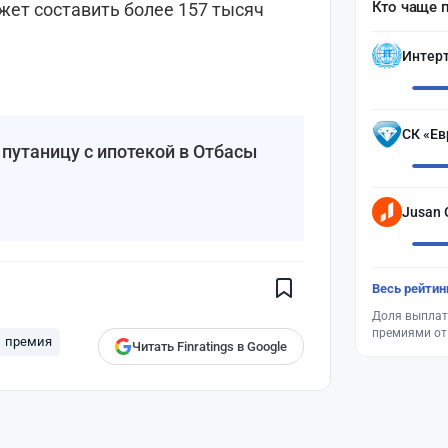
Кто чаще 
жет составить более 157 тысяч
Интер
СК «Ев
путаницу с ипотекой в Отбасы
Jusan 
Поставьте галочку рядом с
Finratings.kz
— и наши материалы
будут чаще показываться вам
Finratings
Весь рейтин
finratings.kz
Доля выплат
премиями от
премия
Читать Finratings в Google