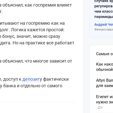
случаях к
 объяснил, как госпремия влияет
регулиров
т.
чем клас
пирамиды
читывают на госпремию как на
Андрей Че
олг. Логика кажется простой:
Финансовый
 бонус, значит, можно сразу
дита. Но на практике все работает
Самые 
объяснил, что многое зависит от
Как нако
обычной
, доступ к
депозит
у фактически
Altyn Ba
 у банка и отдельно от самого
для зае
Египет и
нужно зн
1