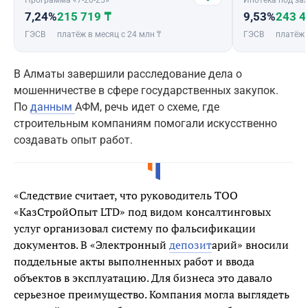
Программа «7-20-25»
Ипотека под зал
7,24%
215 719 ₸
9,53%
243 4
ГЭСВ
платёж в месяц с 24 млн ₸
ГЭСВ
платёж 
В Алматы завершили расследование дела о
мошенничестве в сфере государственных закупок.
По
данным
АФМ, речь идет о схеме, где
строительным компаниям помогали искусственно
создавать опыт работ.
«Следствие считает, что руководитель ТОО
«КазСтройОпыт LTD» под видом консалтинговых
услуг организовал систему по фальсификации
документов. В «Электронный
депозит
арий» вносили
поддельные акты выполненных работ и ввода
объектов в эксплуатацию. Для бизнеса это давало
серьезное преимущество. Компания могла выглядеть