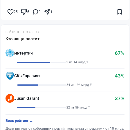
25
6
0
1
РЕЙТИНГ СТРАХОВЫХ
Кто чаще платит
67%
Интертич
9 из 14 млрд ₸
43%
СК «Евразия»
84 из 194 млрд ₸
37%
Jusan Garant
22 из 59 млрд ₸
Весь рейтинг →
Доля выплат от собранных премий · компании с премиями от 10 млрд