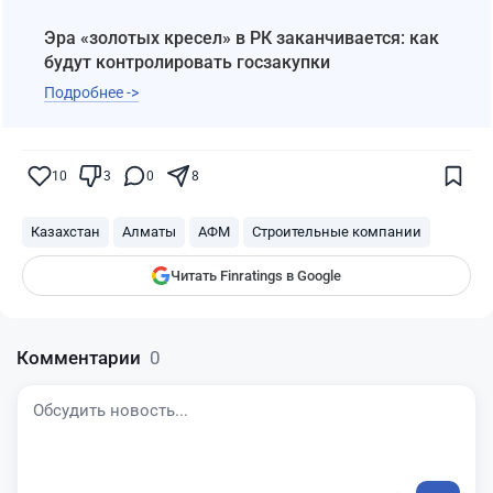
Эра «золотых кресел» в РК заканчивается: как
будут контролировать госзакупки
Подробнее ->
Поставьте галочку рядом с
Finratings.kz
— и наши материалы будут чаще
показываться вам
10
3
0
8
Finratings
finratings.kz
Казахстан
Алматы
АФМ
Строительные компании
Читать Finratings в Google
Комментарии
0