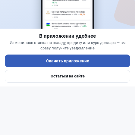
Асель Каженова
·
3 августа 2026 г., 22:30
Почему Китай вкладывает миллиарды в недра
Казахстана и что получит страна
В приложении удобнее
Изменилась ставка по вкладу, кредиту или курс доллара — вы
сразу получите уведомление
Скачать приложение
Остаться на сайте
Главная
Депозиты
Ипотеки
Авто
Войти
Меню
Читать дальше →
1
0
0
1
Новости
Жанна Амирова
·
4 августа 2026 г., 11:35