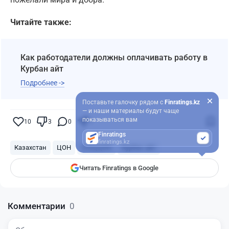
Читайте также:
Как работодатели должны оплачивать работу в
Курбан айт
Подробнее ->
Поставьте галочку рядом с
Finratings.kz
— и наши материалы будут чаще
показываться вам
10
3
0
7
Finratings
finratings.kz
Казахстан
ЦОН
СпецЦОН
Курбан айт
Читать Finratings в Google
Комментарии
0