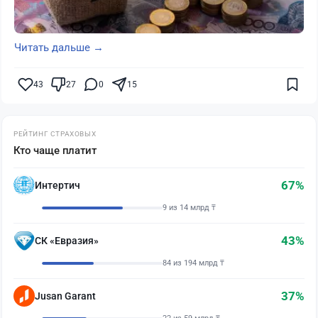
Читать дальше →
43
27
0
15
РЕЙТИНГ СТРАХОВЫХ
Кто чаще платит
67%
Интертич
9 из 14 млрд ₸
43%
СК «Евразия»
84 из 194 млрд ₸
37%
Jusan Garant