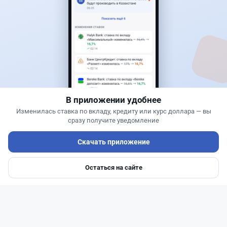
50
13
0
21
Новости
Жанна Амирова
·
6 августа 2026 г., 12:14
Залог за визу потребуют США: коснется ли это
казахстанцев
В приложении удобнее
Изменилась ставка по вкладу, кредиту или курс доллара — вы
сразу получите уведомление
Скачать приложение
Остаться на сайте
Главная
Депозиты
Ипотеки
Авто
Войти
Меню
Читать дальше →
0
0
0
0