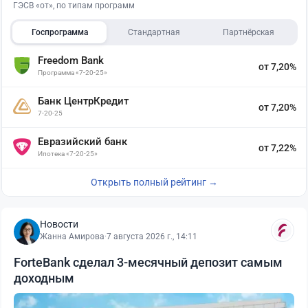
ГЭСВ «от», по типам программ
Госпрограмма
Стандартная
Партнёрская
Freedom Bank
от 7,20%
Программа «7-20-25»
Банк ЦентрКредит
от 7,20%
7-20-25
Евразийский банк
от 7,22%
Ипотека «7-20-25»
Открыть полный рейтинг →
Новости
Жанна Амирова
·
7 августа 2026 г., 14:11
ForteBank сделал 3-месячный депозит самым
доходным