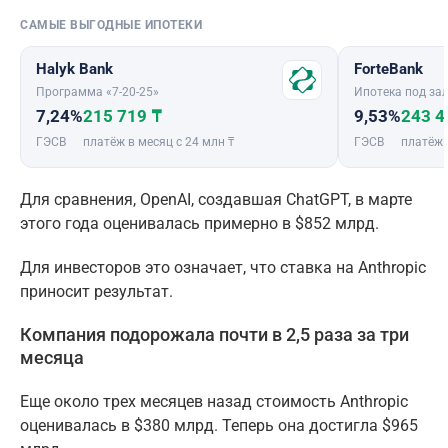
САМЫЕ ВЫГОДНЫЕ ИПОТЕКИ
Halyk Bank
ForteBank
Программа «7-20-25»
Ипотека под зал
7,24%
215 719 ₸
9,53%
243 4
ГЭСВ
платёж в месяц с 24 млн ₸
ГЭСВ
платёж 
Для сравнения, OpenAI, создавшая ChatGPT, в марте
этого года оценивалась примерно в $852 млрд.
Для инвесторов это означает, что ставка на Anthropic
приносит результат.
Компания подорожала почти в 2,5 раза за три
месяца
Еще около трех месяцев назад стоимость Anthropic
оценивалась в $380 млрд. Теперь она достигла $965