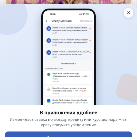
✕
Читать дальше →
1
0
0
1
Новости
Жанна Амирова
·
7 августа 2026 г., 14:32
Сервисы ВТБ не будут работать почти пять
часов
В приложении удобнее
Изменилась ставка по вкладу, кредиту или курс доллара — вы
сразу получите уведомление