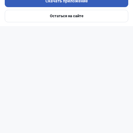
Скачать приложение
Остаться на сайте
Главная
Депозиты
Ипотеки
Авто
Войти
Меню
Читать дальше →
0
0
0
0
Новости
Жанна Амирова
·
7 августа 2026 г., 16:11
Home Credit Bank урезал ставки по депозитам