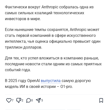
Фактически вокруг Anthropic собралась одна из
самых сильных коалиций технологических
инвесторов в мире.
Если нынешние темпы сохранятся, Anthropic может
стать первой компанией в сфере искусственного
интеллекта, чья оценка официально превысит один
триллион долларов.
Для тех, кто успел вложиться в компанию раньше,
последние новости стали одним из самых приятных
событий года.
В 2025 году OpenAI
выпустила
самую дорогую
модель ИИ в своей истории – O1-pro.
Поставьте галочку рядом с
Finratings.kz
— и наши материалы будут чаще
показываться вам
7
2
0
5
Finratings