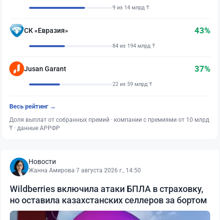
9 из 14 млрд ₸
43%
СК «Евразия»
84 из 194 млрд ₸
37%
Jusan Garant
22 из 59 млрд ₸
Весь рейтинг →
Доля выплат от собранных премий · компании с премиями от 10 млрд
₸ · данные АРРФР
Новости
Жанна Амирова
·
7 августа 2026 г., 14:50
Wildberries включила атаки БПЛА в страховку,
но оставила казахстанских селлеров за бортом