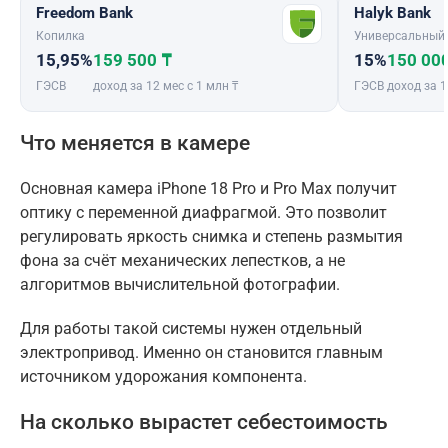
Freedom Bank
Halyk Bank
Копилка
Универсальный
15,95%
159 500 ₸
15%
150 00
ГЭСВ
доход за 12 мес с 1 млн ₸
ГЭСВ
доход за 1
Что меняется в камере
Основная камера iPhone 18 Pro и Pro Max получит
оптику с переменной диафрагмой. Это позволит
регулировать яркость снимка и степень размытия
фона за счёт механических лепестков, а не
алгоритмов вычислительной фотографии.
Для работы такой системы нужен отдельный
электропривод. Именно он становится главным
источником удорожания компонента.
На сколько вырастет себестоимость