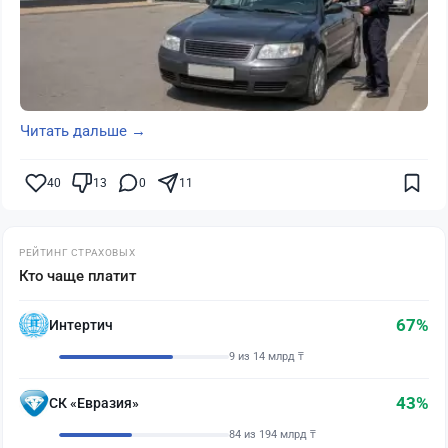
Читать дальше →
40
13
0
11
РЕЙТИНГ СТРАХОВЫХ
Кто чаще платит
67%
Интертич
9 из 14 млрд ₸
43%
СК «Евразия»
84 из 194 млрд ₸