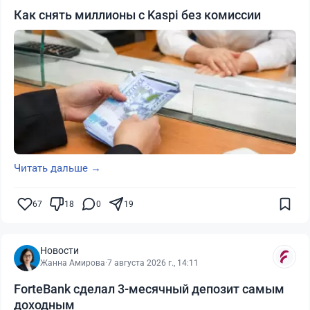
Как снять миллионы с Kaspi без комиссии
Читать дальше →
67
18
0
19
Новости
Жанна Амирова
·
7 августа 2026 г., 14:11
ForteBank сделал 3-месячный депозит самым
доходным