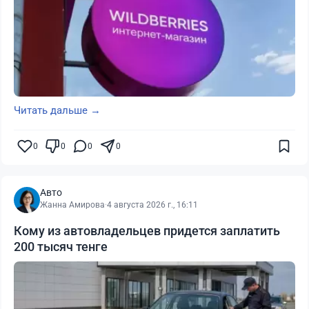
Читать дальше →
0
0
0
0
Авто
Жанна Амирова
·
4 августа 2026 г., 16:11
Кому из автовладельцев придется заплатить
200 тысяч тенге