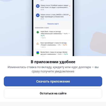
Читать дальше →
30
76
0
25
Новости
Жанна Амирова
·
6 августа 2026 г., 15:29
БЦК заблокировал перевод - казахстанцы
остались без тура
В приложении удобнее
Изменилась ставка по вкладу, кредиту или курс доллара — вы
сразу получите уведомление
Скачать приложение
Остаться на сайте
Главная
Депозиты
Ипотеки
Авто
Войти
Меню