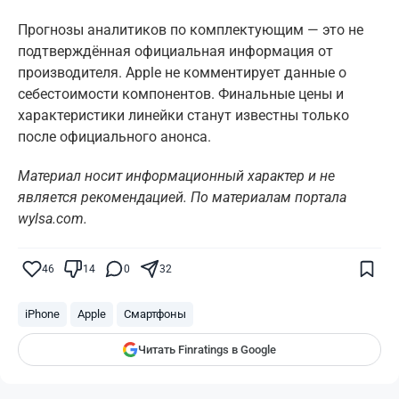
Прогнозы аналитиков по комплектующим — это не
подтверждённая официальная информация от
производителя. Apple не комментирует данные о
себестоимости компонентов. Финальные цены и
характеристики линейки станут известны только
после официального анонса.
Материал носит информационный характер и не
является рекомендацией. По материалам портала
wylsa.com.
Поставьте галочку рядом с
Finratings.kz
— и наши материалы будут чаще
показываться вам
46
14
0
32
Finratings
finratings.kz
iPhone
Apple
Смартфоны
Читать Finratings в Google