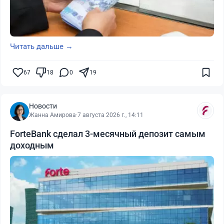
Читать дальше →
67
18
0
19
Новости
Жанна Амирова
·
7 августа 2026 г., 14:11
ForteBank сделал 3-месячный депозит самым
доходным