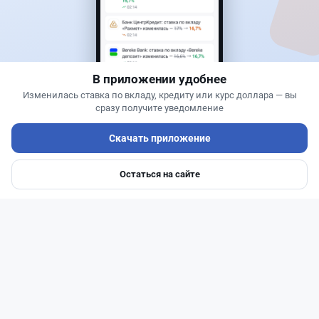
Новости
Жанна Амирова
·
6 августа 2026 г., 15:29
БЦК заблокировал перевод - казахстанцы
остались без тура
В приложении удобнее
Изменилась ставка по вкладу, кредиту или курс доллара — вы
сразу получите уведомление
Скачать приложение
Остаться на сайте
Главная
Депозиты
Ипотеки
Авто
Войти
Меню
Читать дальше →
31
77
0
29
Новости
Жанна Амирова
·
6 августа 2026 г., 16:11