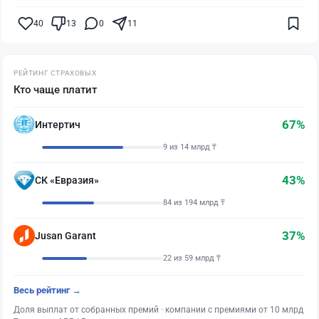
40
13
0
11
РЕЙТИНГ СТРАХОВЫХ
Кто чаще платит
67%
Интертич
9 из 14 млрд ₸
43%
СК «Евразия»
84 из 194 млрд ₸
37%
Jusan Garant
22 из 59 млрд ₸
Весь рейтинг →
Доля выплат от собранных премий · компании с премиями от 10 млрд