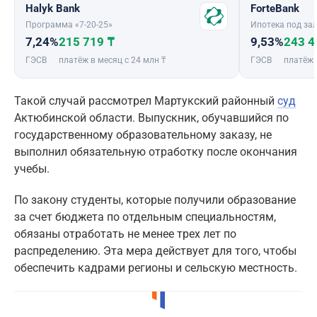
Halyk Bank
ForteBank
Программа «7-20-25»
Ипотека под зал
7,24%
215 719 ₸
9,53%
243 4
ГЭСВ
платёж в месяц с 24 млн ₸
ГЭСВ
платёж 
Такой случай рассмотрел Мартукский районный
суд
Актюбинской области. Выпускник, обучавшийся по
государственному образовательному заказу, не
выполнил обязательную отработку после окончания
учебы.
По закону студенты, которые получили образование
за счет бюджета по отдельным специальностям,
обязаны отработать не менее трех лет по
распределению. Эта мера действует для того, чтобы
обеспечить кадрами регионы и сельскую местность.