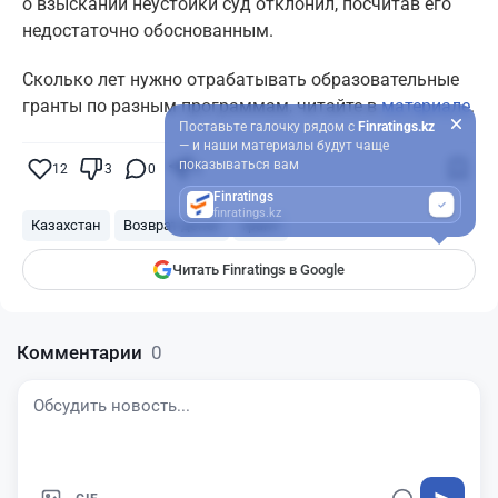
о взыскании неустойки суд отклонил, посчитав его
недостаточно обоснованным.
Сколько лет нужно отрабатывать образовательные
гранты по разным программам, читайте в
материале
.
Поставьте галочку рядом с
Finratings.kz
— и наши материалы будут чаще
показываться вам
12
3
0
8
Finratings
finratings.kz
Казахстан
Возврат денег
грант
Читать Finratings в Google
Комментарии
0