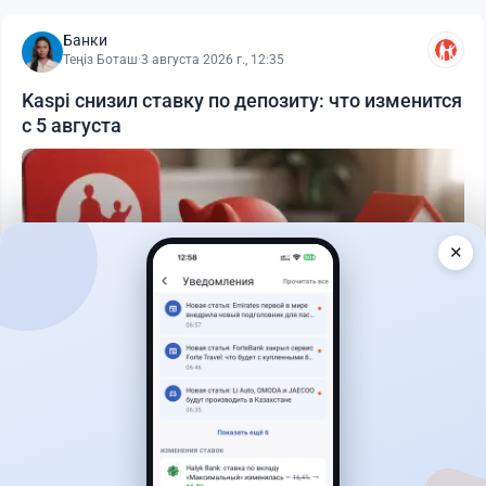
Банки
Теңіз Боташ
·
3 августа 2026 г., 12:35
Kaspi снизил ставку по депозиту: что изменится
с 5 августа
✕
Читать дальше →
30
76
0
25