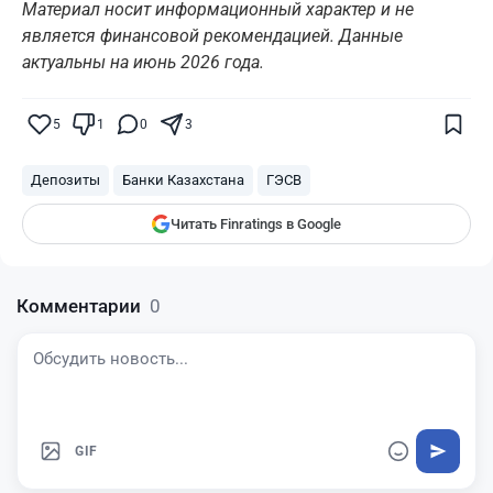
Материал носит информационный характер и не
является финансовой рекомендацией. Данные
актуальны на июнь 2026 года.
Поставьте галочку рядом с
Finratings.kz
— и наши материалы будут чаще
показываться вам
5
1
0
3
Finratings
finratings.kz
Депозиты
Банки Казахстана
ГЭСВ
Читать Finratings в Google
Комментарии
0
GIF