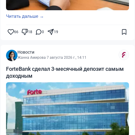
Читать дальше →
66
18
0
19
Новости
Жанна Амирова
·
7 августа 2026 г., 14:11
ForteBank сделал 3-месячный депозит самым
доходным