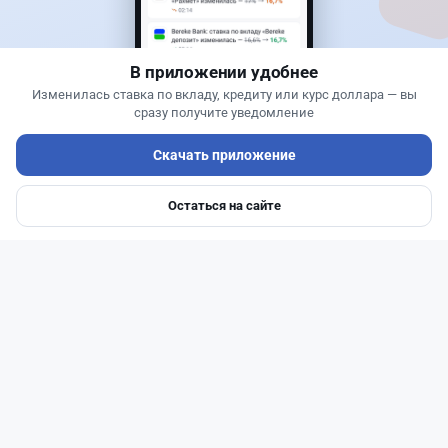
БЦК заблокировал перевод - казахстанцы
остались без тура
В приложении удобнее
Изменилась ставка по вкладу, кредиту или курс доллара — вы
сразу получите уведомление
Скачать приложение
Остаться на сайте
Главная
Депозиты
Ипотеки
Авто
Войти
Меню
Читать дальше →
31
77
0
29
Новости
Жанна Амирова
·
6 августа 2026 г., 16:11
Евро-2 вернули в России - пустят ли старый