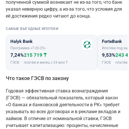
полученной суммой возникает не из-за того, что банк
указал неверную цифру, а из-за того, что условия для
её достижения редко читают до конца.
САМЫЕ ВЫГОДНЫЕ ИПОТЕКИ
Halyk Bank
ForteBank
Программа «7-20-25»
Ипотека под зал
7,24%
215 719 ₸
9,53%
243 4
ГЭСВ
платёж в месяц с 24 млн ₸
ГЭСВ
платёж 
Что такое ГЭСВ по закону
Годовая эффективная ставка вознаграждения
(ГЭСВ) — обязательный показатель, который закон
«О банках и банковской деятельности в РК» требует
указывать во всех договорах и в рекламе вкладов и
займов. В отличие от номинальной ставки, ГЭСВ
учитывает капитализацию: проценты, начисленные