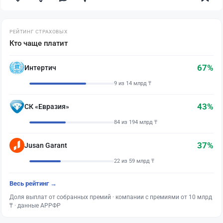
РЕЙТИНГ СТРАХОВЫХ
Кто чаще платит
67%
Интертич
9 из 14 млрд ₸
43%
СК «Евразия»
84 из 194 млрд ₸
37%
Jusan Garant
22 из 59 млрд ₸
Весь рейтинг →
Доля выплат от собранных премий · компании с премиями от 10 млрд
₸ · данные АРРФР