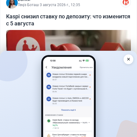
Теңіз Боташ
·
3 августа 2026 г., 12:35
Kaspi снизил ставку по депозиту: что изменится
с 5 августа
✕
Читать дальше →
30
76
0
25
Новости
Жанна Амирова
·
6 августа 2026 г., 15:29