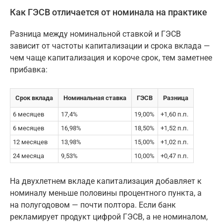
Как ГЭСВ отличается от номинала на практике
Разница между номинальной ставкой и ГЭСВ
зависит от частоты капитализации и срока вклада —
чем чаще капитализация и короче срок, тем заметнее
прибавка:
Срок вклада
Номинальная ставка
ГЭСВ
Разница
6 месяцев
17,4%
19,00%
+1,60 п.п.
6 месяцев
16,98%
18,50%
+1,52 п.п.
12 месяцев
13,98%
15,00%
+1,02 п.п.
24 месяца
9,53%
10,00%
+0,47 п.п.
На двухлетнем вкладе капитализация добавляет к
номиналу меньше половины процентного пункта, а
на полугодовом — почти полтора. Если банк
рекламирует продукт цифрой ГЭСВ, а не номиналом,