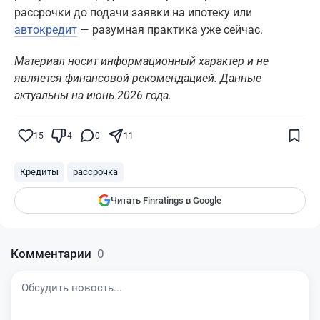
рассрочки до подачи заявки на ипотеку или
автокредит
— разумная практика уже сейчас.
Материал носит информационный характер и не
является финансовой рекомендацией. Данные
актуальны на июнь 2026 года.
Поставьте галочку рядом с
Finratings.kz
— и наши материалы будут чаще
показываться вам
15
4
0
11
Finratings
finratings.kz
Кредиты
рассрочка
Читать Finratings в Google
Комментарии
0