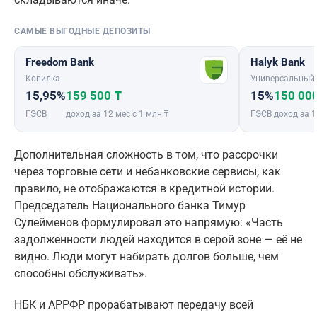
САМЫЕ ВЫГОДНЫЕ ДЕПОЗИТЫ
Freedom Bank
Halyk Bank
Копилка
Универсальный
15,95%
159 500 ₸
15%
150 00
ГЭСВ
доход за 12 мес с 1 млн ₸
ГЭСВ
доход за 1
Дополнительная сложность в том, что рассрочки
через торговые сети и небанковские сервисы, как
правило, не отображаются в кредитной истории.
Председатель Национального банка Тимур
Сулейменов формулировал это напрямую: «Часть
задолженности людей находится в серой зоне — её не
видно. Люди могут набирать долгов больше, чем
способны обслуживать».
НБК и АРРФР прорабатывают передачу всей