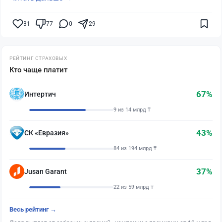
31
77
0
29
РЕЙТИНГ СТРАХОВЫХ
Кто чаще платит
67%
Интертич
9 из 14 млрд ₸
43%
СК «Евразия»
84 из 194 млрд ₸
37%
Jusan Garant
22 из 59 млрд ₸
Весь рейтинг →