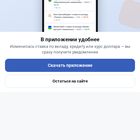
Новости
Жанна Амирова
·
4 августа 2026 г., 10:17
Въезд в Казахстан изменят: иностранцам
понадобится разрешение
В приложении удобнее
Изменилась ставка по вкладу, кредиту или курс доллара — вы
сразу получите уведомление
Скачать приложение
Остаться на сайте
Главная
Депозиты
Ипотеки
Авто
Войти
Меню
Читать дальше →
27
6
0
1
Банки