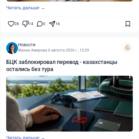
Читать дальше →
28
14
0
16
Новости
Жанна Амирова
·
6 августа 2026 г., 15:29
БЦК заблокировал перевод - казахстанцы
остались без тура
Читать дальше →