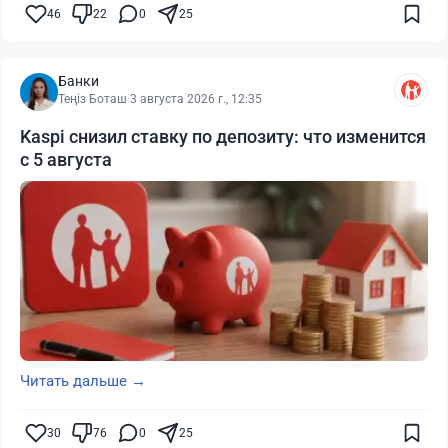
46
22
0
25
Банки
Теңіз Боташ
·
3 августа 2026 г., 12:35
Kaspi снизил ставку по депозиту: что изменится
с 5 августа
Читать дальше →
30
76
0
25