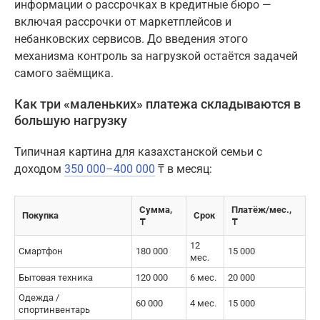
информации о рассрочках в кредитные бюро —
включая рассрочки от маркетплейсов и
небанковских сервисов. До введения этого
механизма контроль за нагрузкой остаётся задачей
самого заёмщика.
Как три «маленьких» платежа складываются в
большую нагрузку
Типичная картина для казахстанской семьи с
доходом
350 000–400 000
₸ в месяц:
Сумма,
Платёж/мес.,
Покупка
Срок
₸
₸
12
Смартфон
180 000
15 000
мес.
Бытовая техника
120 000
6 мес.
20 000
Одежда /
60 000
4 мес.
15 000
спортинвентарь