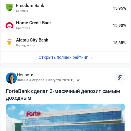
Freedom Bank
15,95%
Копилка
Home Credit Bank
15,90%
Простой +
Alatau City Bank
15,85%
Baytaq депозит
Открыть полный рейтинг →
Новости
Жанна Амирова
·
7 августа 2026 г., 14:11
ForteBank сделал 3-месячный депозит самым
доходным