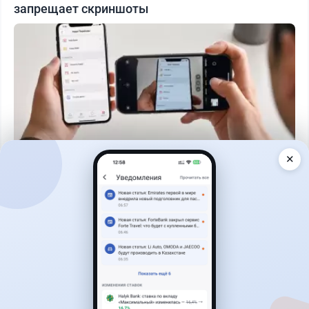
запрещает скриншоты
✕
Читать дальше →
50
13
0
21
Новости
Жанна Амирова
·
6 августа 2026 г., 12:14
Залог за визу потребуют США: коснется ли это
казахстанцев