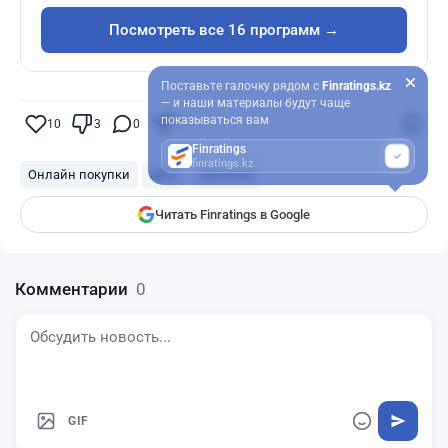
Посмотреть все 16 программ →
Поставьте галочку рядом с
Finratings.kz
— и наши материалы будут чаще
показываться вам
10
3
0
7
Finratings
finratings.kz
Онлайн покупки
авто
Таможня
Читать Finratings в Google
Комментарии
0
GIF