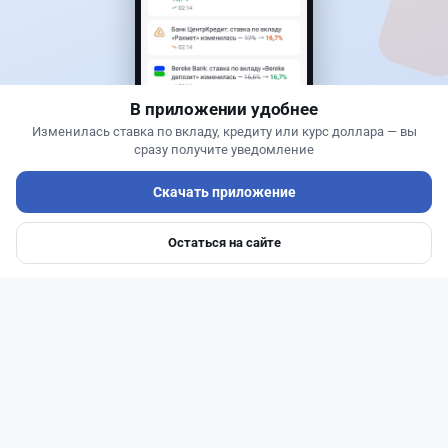
В приложении удобнее
Изменилась ставка по вкладу, кредиту или курс доллара — вы
сразу получите уведомление
Скачать приложение
Читать дальше →
Остаться на сайте
Главная
Депозиты
Ипотеки
Авто
Войти
Меню
0
0
0
0
Новости
Жанна Амирова
·
4 августа 2026 г., 10:17
Въезд в Казахстан изменят: иностранцам
понадобится разрешение