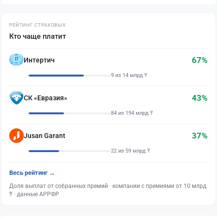
РЕЙТИНГ СТРАХОВЫХ
Кто чаще платит
67%
Интертич
9 из 14 млрд ₸
43%
СК «Евразия»
84 из 194 млрд ₸
37%
Jusan Garant
22 из 59 млрд ₸
Весь рейтинг →
Доля выплат от собранных премий · компании с премиями от 10 млрд
₸ · данные АРРФР