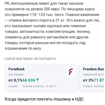
РК, беспошлинный лимит для таких заказов
сохранится на уровне 200 евро. По текущему курсу
это примерно 118–120 тыс. тенге. Главное изменение
— отмена весового порога в 31 кг. Это важно для тех,
кто заказывает онлайн крупные или тяжелые
товары: автозапчасти, комплектующие, технику,
элементы для ремонта автомобиля или другие
товары, которые раньше могли попадать под
ограничения по весу.
САМЫЕ ВЫГОДНЫЕ АВТОКРЕДИТЫ
ForteBank
Freedom Ban
Автокредит
Цифровой авто
от 0,1%
66 836 ₸
от 3%
71 87
ставка
платёж в месяц с 4 млн ₸
ставка
платёж 
Когда придется платить пошлину и НДС