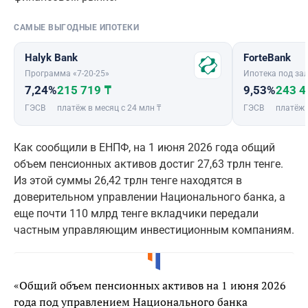
САМЫЕ ВЫГОДНЫЕ ИПОТЕКИ
Halyk Bank
ForteBank
Программа «7-20-25»
Ипотека под зал
7,24%
215 719 ₸
9,53%
243 4
ГЭСВ
платёж в месяц с 24 млн ₸
ГЭСВ
платёж 
Как сообщили в ЕНПФ, на 1 июня 2026 года общий
объем пенсионных активов достиг 27,63 трлн тенге.
Из этой суммы 26,42 трлн тенге находятся в
доверительном управлении Национального банка, а
еще почти 110 млрд тенге вкладчики передали
частным управляющим инвестиционным компаниям.
«Общий объем пенсионных активов на 1 июня 2026
года под управлением Национального банка