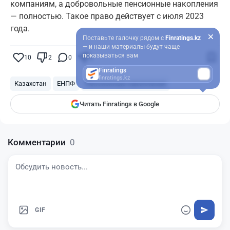
компаниям, а добровольные пенсионные накопления
— полностью. Такое право действует с июля 2023
года.
Поставьте галочку рядом с
Finratings.kz
— и наши материалы будут чаще
показываться вам
10
2
0
6
Finratings
finratings.kz
Казахстан
ЕНПФ
Пенсионные накопления
Читать Finratings в Google
Комментарии
0
GIF