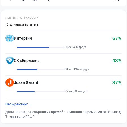
РЕЙТИНГ СТРАХОВЫХ
Кто чаще платит
67%
Интертич
9 из 14 млрд ₸
43%
СК «Евразия»
84 из 194 млрд ₸
37%
Jusan Garant
22 из 59 млрд ₸
Весь рейтинг →
Доля выплат от собранных премий · компании с премиями от 10 млрд
₸ · данные АРРФР