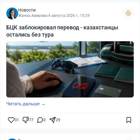
Новости
Жанна Амирова
·
6 августа 2026 г., 15:29
БЦК заблокировал перевод - казахстанцы
остались без тура
Читать дальше →
31
77
0
29