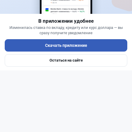
Въезд в Казахстан изменят: иностранцам
понадобится разрешение
В приложении удобнее
Изменилась ставка по вкладу, кредиту или курс доллара — вы
сразу получите уведомление
Скачать приложение
Остаться на сайте
Главная
Депозиты
Ипотеки
Авто
Войти
Меню
Читать дальше →
27
6
0
1
Банки
Теңіз Боташ
·
4 августа 2026 г., 20:30
Как сохранить экран Kaspi.kz, если приложение
запрещает скриншоты