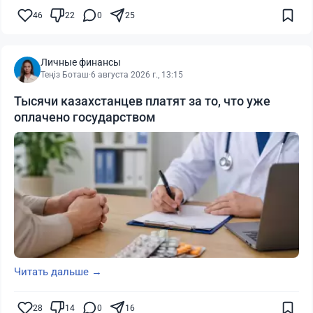
46
22
0
25
Личные финансы
Теңіз Боташ
·
6 августа 2026 г., 13:15
Тысячи казахстанцев платят за то, что уже
оплачено государством
Читать дальше →
28
14
0
16