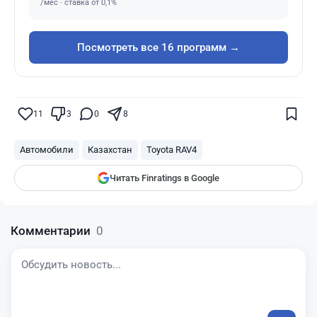
/мес · ставка от 0,1%
Посмотреть все 16 программ →
Поставьте галочку рядом с
Finratings.kz
— и наши материалы будут чаще
показываться вам
11
3
0
8
Finratings
finratings.kz
Автомобили
Казахстан
Toyota RAV4
Читать Finratings в Google
Комментарии
0