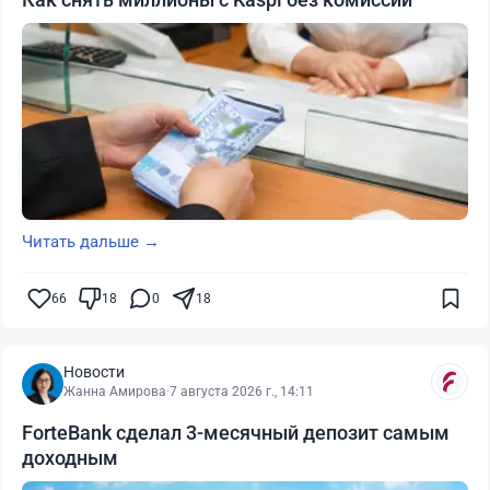
Читать дальше →
66
18
0
18
Новости
Жанна Амирова
·
7 августа 2026 г., 14:11
ForteBank сделал 3-месячный депозит самым
доходным