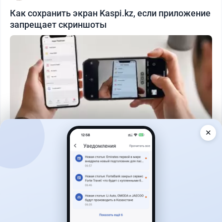
Как сохранить экран Kaspi.kz, если приложение
запрещает скриншоты
✕
Читать дальше →
51
13
0
21
Новости
Жанна Амирова
·
4 августа 2026 г., 10:17
Въезд в Казахстан изменят: иностранцам