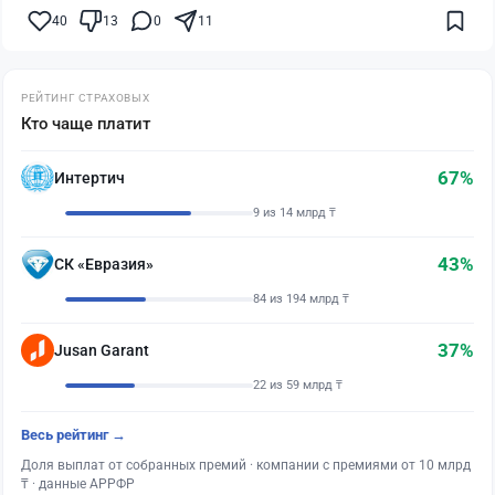
40
13
0
11
РЕЙТИНГ СТРАХОВЫХ
Кто чаще платит
67%
Интертич
9 из 14 млрд ₸
43%
СК «Евразия»
84 из 194 млрд ₸
37%
Jusan Garant
22 из 59 млрд ₸
Весь рейтинг →
Доля выплат от собранных премий · компании с премиями от 10 млрд
₸ · данные АРРФР