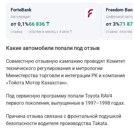
ForteBank
Freedom Ban
Автокредит
Цифровой авто
от 0,1%
66 836 ₸
от 3%
71 87
ставка
платёж в месяц с 4 млн ₸
ставка
платёж 
Какие автомобили попали под отзыв
Совместную отзывную кампанию проводят Комитет
технического регулирования и метрологии
Министерства торговли и интеграции РК и компания
«Тойота Мотор Казахстан».
Под сервисную программу попали Toyota RAV4
первого поколения, выпущенные в 1997–1998 годах.
Причина отзыва связана с фронтальной подушкой
безопасности водителя производства Takata.