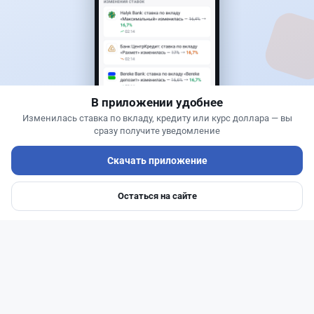
понадобится разрешение
В приложении удобнее
Изменилась ставка по вкладу, кредиту или курс доллара — вы
сразу получите уведомление
Скачать приложение
Читать дальше →
Остаться на сайте
Главная
Депозиты
Ипотеки
Авто
Войти
Меню
27
6
0
1
Новости
Жанна Амирова
·
5 августа 2026 г., 11:54
БЦК меняет плату за счета: новые тарифы
заработают 20 августа