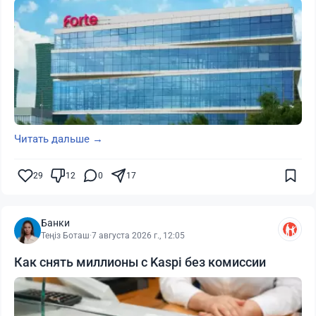
Читать дальше →
29
12
0
17
Банки
Теңіз Боташ
·
7 августа 2026 г., 12:05
Как снять миллионы с Kaspi без комиссии