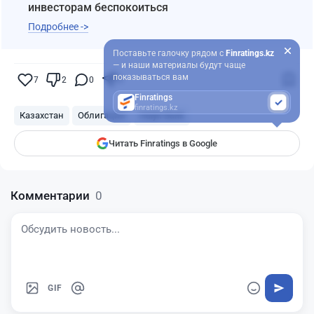
инвесторам беспокоиться
Подробнее ->
Поставьте галочку рядом с
Finratings.kz
— и наши материалы будут чаще
показываться вам
7
2
0
4
Finratings
finratings.kz
Казахстан
Облигации
Halyk Bank
Читать Finratings в Google
Комментарии
0
GIF