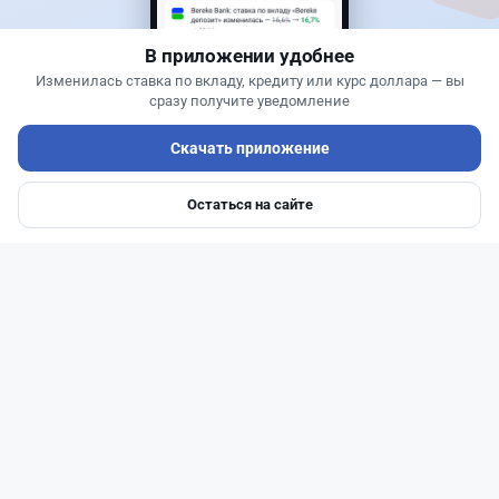
запрещает скриншоты
В приложении удобнее
Изменилась ставка по вкладу, кредиту или курс доллара — вы
сразу получите уведомление
Скачать приложение
Остаться на сайте
Главная
Депозиты
Ипотеки
Авто
Войти
Меню
Читать дальше →
50
13
0
21
Новости
Жанна Амирова
·
6 августа 2026 г., 11:35
Kaspi Alaqan не распознал ладонь в нескольких
магазинах: что произошло