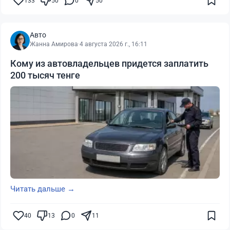
133
50
0
50
Авто
Жанна Амирова
·
4 августа 2026 г., 16:11
Кому из автовладельцев придется заплатить
200 тысяч тенге
Читать дальше →
40
13
0
11