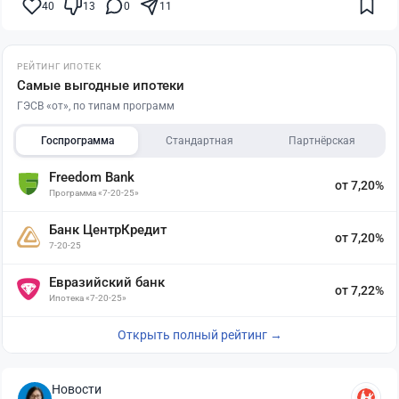
40
13
0
11
РЕЙТИНГ ИПОТЕК
Самые выгодные ипотеки
ГЭСВ «от», по типам программ
Госпрограмма
Стандартная
Партнёрская
Freedom Bank
от 7,20%
Программа «7-20-25»
Банк ЦентрКредит
от 7,20%
7-20-25
Евразийский банк
от 7,22%
Ипотека «7-20-25»
Открыть полный рейтинг →
Новости