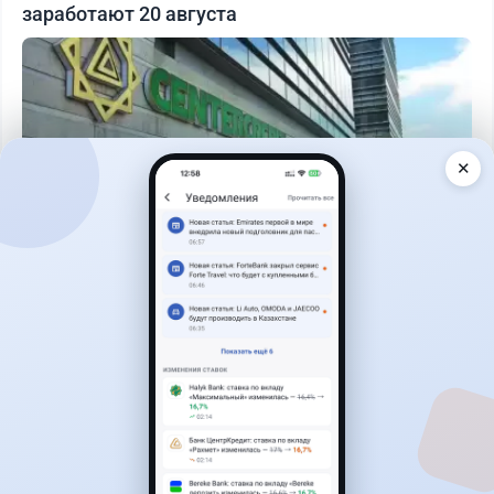
заработают 20 августа
✕
Читать дальше →
17
2
0
18
Новости
Жанна Амирова
·
4 августа 2026 г., 10:17
Въезд в Казахстан изменят: иностранцам
понадобится разрешение