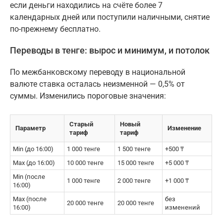
если деньги находились на счёте более 7
календарных дней или поступили наличными, снятие
по-прежнему бесплатно.
Переводы в тенге: вырос и минимум, и потолок
По межбанковскому переводу в национальной
валюте ставка осталась неизменной — 0,5% от
суммы. Изменились пороговые значения:
Старый
Новый
Параметр
Изменение
тариф
тариф
Min (до 16:00)
1 000 тенге
1 500 тенге
+500 ₸
Max (до 16:00)
10 000 тенге
15 000 тенге
+5 000 ₸
Min (после
1 000 тенге
2 000 тенге
+1 000 ₸
16:00)
Max (после
без
20 000 тенге
20 000 тенге
16:00)
изменений