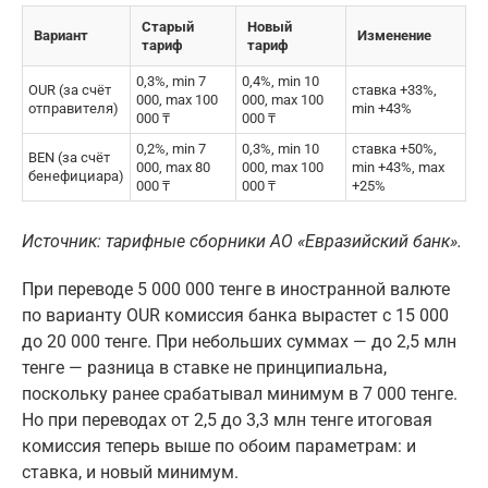
Старый
Новый
Вариант
Изменение
тариф
тариф
0,3%, min 7
0,4%, min 10
OUR (за счёт
ставка +33%,
000, max 100
000, max 100
отправителя)
min +43%
000 ₸
000 ₸
0,2%, min 7
0,3%, min 10
ставка +50%,
BEN (за счёт
000, max 80
000, max 100
min +43%, max
бенефициара)
000 ₸
000 ₸
+25%
Источник: тарифные сборники АО «Евразийский банк».
При переводе 5 000 000 тенге в иностранной валюте
по варианту OUR комиссия банка вырастет с 15 000
до 20 000 тенге. При небольших суммах — до 2,5 млн
тенге — разница в ставке не принципиальна,
поскольку ранее срабатывал минимум в 7 000 тенге.
Но при переводах от 2,5 до 3,3 млн тенге итоговая
комиссия теперь выше по обоим параметрам: и
ставка, и новый минимум.