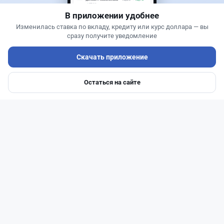
В приложении удобнее
Изменилась ставка по вкладу, кредиту или курс доллара — вы
сразу получите уведомление
Скачать приложение
Остаться на сайте
Главная
Депозиты
Ипотеки
Авто
Войти
Меню
Читать дальше →
25
6
0
1
Новости
Асель Каженова
·
3 августа 2026 г., 23:59
Казахстанцам напомнили, кто может получить
государственные выплаты в 2026 год