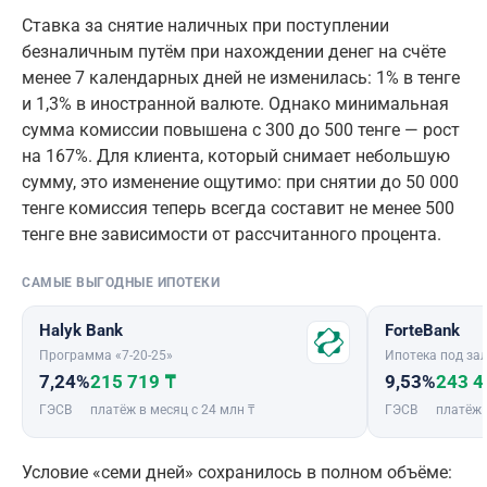
Ставка за снятие наличных при поступлении
безналичным путём при нахождении денег на счёте
менее 7 календарных дней не изменилась: 1% в тенге
и 1,3% в иностранной валюте. Однако минимальная
сумма комиссии повышена с 300 до 500 тенге — рост
на 167%. Для клиента, который снимает небольшую
сумму, это изменение ощутимо: при снятии до 50 000
тенге комиссия теперь всегда составит не менее 500
тенге вне зависимости от рассчитанного процента.
САМЫЕ ВЫГОДНЫЕ ИПОТЕКИ
Halyk Bank
ForteBank
Программа «7-20-25»
Ипотека под зал
7,24%
215 719 ₸
9,53%
243 4
ГЭСВ
платёж в месяц с 24 млн ₸
ГЭСВ
платёж 
Условие «семи дней» сохранилось в полном объёме: