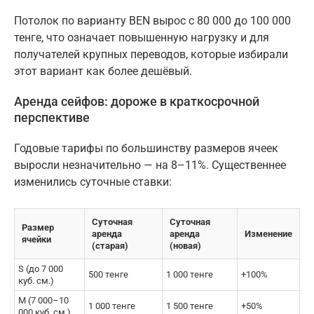
Потолок по варианту BEN вырос с 80 000 до 100 000
тенге, что означает повышенную нагрузку и для
получателей крупных переводов, которые избирали
этот вариант как более дешёвый.
Аренда сейфов: дороже в краткосрочной
перспективе
Годовые тарифы по большинству размеров ячеек
выросли незначительно — на 8–11%. Существеннее
изменились суточные ставки:
Суточная
Суточная
Размер
аренда
аренда
Изменение
ячейки
(старая)
(новая)
S (до 7 000
500 тенге
1 000 тенге
+100%
куб. см.)
M (7 000–10
1 000 тенге
1 500 тенге
+50%
000 куб. см.)