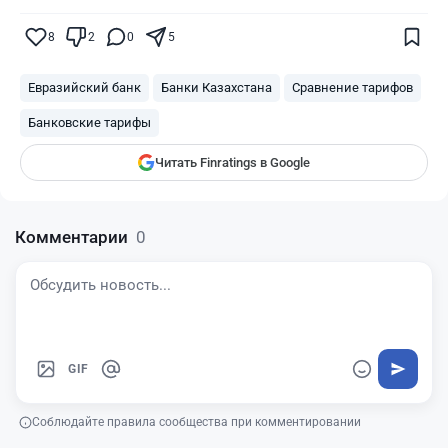
Поставьте галочку рядом с
Finratings.kz
8
2
0
5
— и наши материалы будут чаще
показываться вам
Евразийский банк
Банки Казахстана
Сравнение тарифов
Finratings
finratings.kz
Банковские тарифы
Читать Finratings в Google
Комментарии
0
GIF
Соблюдайте правила сообщества при комментировании