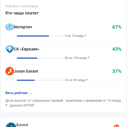
РЕЙТИНГ СТРАХОВЫХ
Кто чаще платит
67%
Интертич
9 из 14 млрд ₸
43%
СК «Евразия»
84 из 194 млрд ₸
37%
Jusan Garant
22 из 59 млрд ₸
Весь рейтинг →
Доля выплат от собранных премий · компании с премиями от 10 млрд
₸ · данные АРРФР
Банки