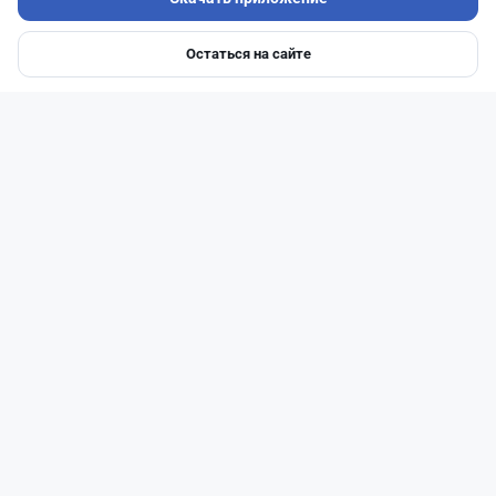
Остаться на сайте
Главная
Депозиты
Ипотеки
Авто
Войти
Меню
Читать дальше →
92
30
0
28
Новости
Жанна Амирова
·
4 августа 2026 г., 10:17
Въезд в Казахстан изменят: иностранцам
понадобится разрешение