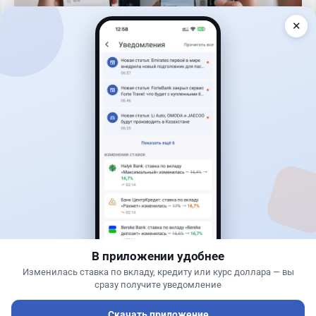
✕
Читать дальше →
50
13
0
21
Банки
Теңіз Боташ
·
5 августа 2026 г., 13:10
Alatau City Bank разыгрывает 33 млн тенге:
какие условия скрываются в правилах акции
В приложении удобнее
Изменилась ставка по вкладу, кредиту или курс доллара — вы
сразу получите уведомление
Скачать приложение