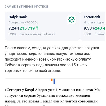
САМЫЕ ВЫГОДНЫЕ ИПОТЕКИ
Halyk Bank
ForteBank
Программа «7-20-25»
Ипотека под зал
7,24%
215 719 ₸
9,53%
243 4
ГЭСВ
платёж в месяц с 24 млн ₸
ГЭСВ
платёж 
По его словам, сегодня уже каждая десятая покупка
у партнеров, подключивших новую технологию,
проходит именно через биометрическую оплату.
Сейчас к сервису подключены около 15 тысяч
торговых точек по всей стране.
«Сегодня у Kaspi Alaqan уже 1 миллион клиентов. Мы
запустили сервис буквально несколько месяцев
назад. За это время 1 миллион клиентов совершили