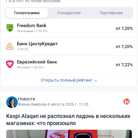
ГЭСВ «от», по типам программ
Госпрограмма
Стандартная
Партнёрская
Freedom Bank
от 7,20%
Программа «7-20-25»
Банк ЦентрКредит
от 7,20%
7-20-25
Евразийский банк
от 7,22%
Ипотека «7-20-25»
Открыть полный рейтинг →
Новости
Жанна Амирова
·
6 августа 2026 г., 11:35
Kaspi Alaqan не распознал ладонь в нескольких
магазинах: что произошло