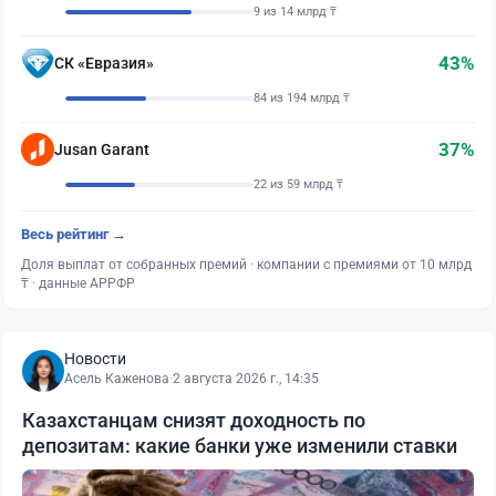
9 из 14 млрд ₸
43%
СК «Евразия»
84 из 194 млрд ₸
37%
Jusan Garant
22 из 59 млрд ₸
Весь рейтинг →
Доля выплат от собранных премий · компании с премиями от 10 млрд
₸ · данные АРРФР
Новости
Асель Каженова
·
2 августа 2026 г., 14:35
Казахстанцам снизят доходность по
депозитам: какие банки уже изменили ставки