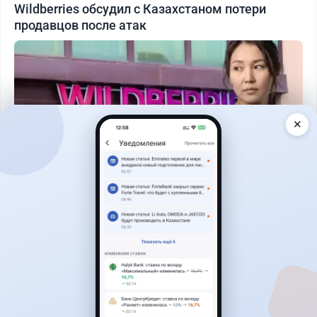
Wildberries обсудил с Казахстаном потери
продавцов после атак
✕
Читать дальше →
19
9
0
12
Новости
Асель Каженова
·
3 августа 2026 г., 22:30
Почему Китай вкладывает миллиарды в недра