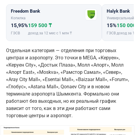
Freedom Bank
Halyk Bank
Копилка
Универсальный
15,95%
159 500 ₸
15%
150 00
ГЭСВ
доход за 12 мес с 1 млн ₸
ГЭСВ
доход за 1
Отдельная категория — отделения при торговых
центрах и аэропорту. Это точки в MEGA, «Керуен»,
«Керуен Сity», «Достык Плаза», Молл «Апорт», Молл
«Апорт East», «Moskva», «Рамстор Самал», «Север»,
«Aray City Mall», «Esentai Mall», «Baizaar Mall», «Forum»,
«Глобус», «Аstana Mall», Qonaev City и в новом
терминале аэропорта Шымкента. Формально они
работают без выходных, но их реальный график
зависит от того, как в эти дни работают сами
торговые центры и аэропорт.