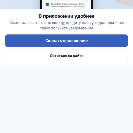
Казахстана и что получит страна
В приложении удобнее
Изменилась ставка по вкладу, кредиту или курс доллара — вы
сразу получите уведомление
Скачать приложение
Остаться на сайте
Главная
Депозиты
Ипотеки
Авто
Войти
Меню
Читать дальше →
1
0
0
1
Банки
Жанна Амирова
·
4 августа 2026 г., 16:52
Предпринимателей в Казахстане "достали"
обзвоны банков: как от них отказаться