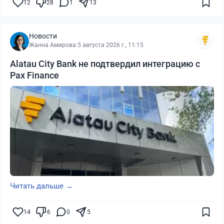
12
28
1
13
Новости
Жанна Амирова
·
5 августа 2026 г., 11:15
Alatau City Bank не подтвердил интеграцию с
Pax Finance
Читать дальше →
14
6
0
5