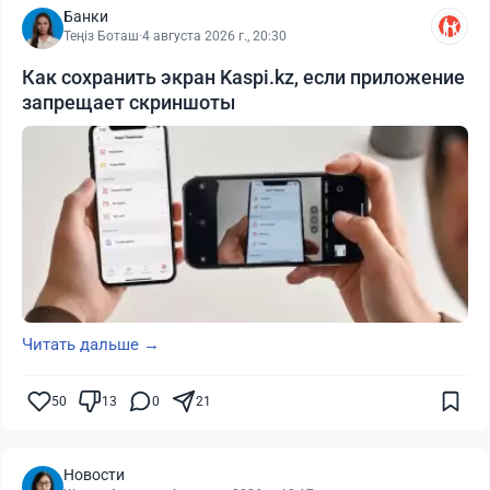
Банки
Теңіз Боташ
·
4 августа 2026 г., 20:30
Как сохранить экран Kaspi.kz, если приложение
запрещает скриншоты
Читать дальше →
50
13
0
21
Новости