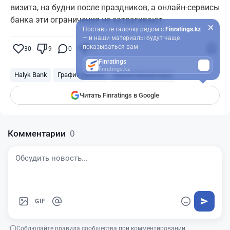
визита, на будни после праздников, а онлайн-сервисы
банка эти ограничения не затрагивают.
Поставьте галочку рядом с
Finratings.kz
— и наши материалы будут чаще
показываться вам
30
9
0
21
Finratings
finratings.kz
Halyk Bank
График работы
Банки Казахстана
Читать Finratings в Google
Комментарии
0
GIF
Соблюдайте правила сообщества при комментировании