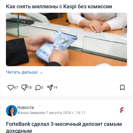
Как снять миллионы с Kaspi без комиссии
Читать дальше →
67
18
0
19
Новости
Жанна Амирова
·
7 августа 2026 г., 14:11
ForteBank сделал 3-месячный депозит самым
доходным