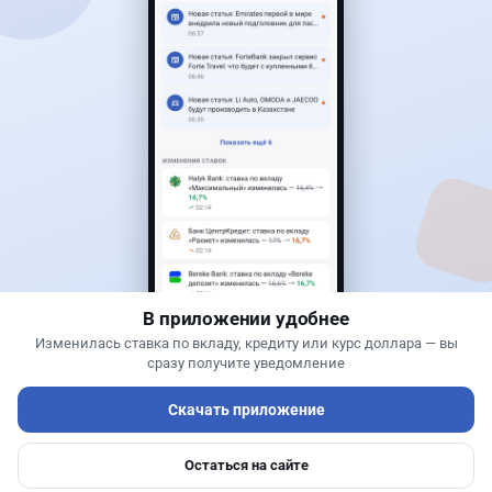
Читать дальше →
0
0
0
0
Новости
Жанна Амирова
·
7 августа 2026 г., 17:23
В Казахстане начали охоту на водителей с
фальшивыми номерами из России
В приложении удобнее
Изменилась ставка по вкладу, кредиту или курс доллара — вы
сразу получите уведомление
Скачать приложение
Остаться на сайте
Главная
Депозиты
Ипотеки
Авто
Войти
Меню