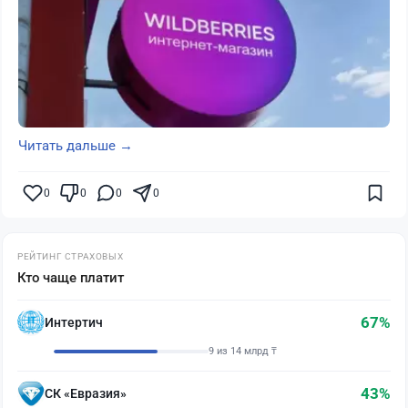
Читать дальше →
0
0
0
0
РЕЙТИНГ СТРАХОВЫХ
Кто чаще платит
67%
Интертич
9 из 14 млрд ₸
43%
СК «Евразия»