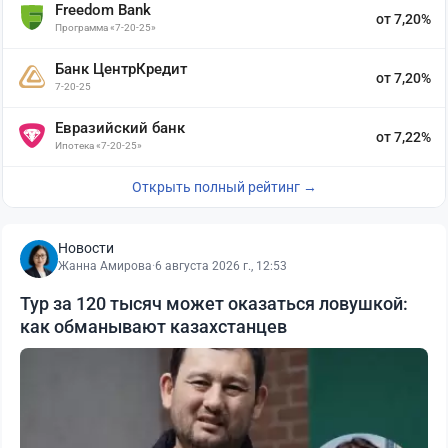
Freedom Bank
от 7,20%
Программа «7-20-25»
Банк ЦентрКредит
от 7,20%
7-20-25
Евразийский банк
от 7,22%
Ипотека «7-20-25»
Открыть полный рейтинг →
Новости
Жанна Амирова
·
6 августа 2026 г., 12:53
Тур за 120 тысяч может оказаться ловушкой:
как обманывают казахстанцев