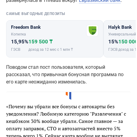
развернулась в Threads вокруг
Евразийский банк
.
САМЫЕ ВЫГОДНЫЕ ДЕПОЗИТЫ
Freedom Bank
Halyk Bank
Копилка
Универсальный
15,95%
159 500 ₸
15%
150 00
ГЭСВ
доход за 12 мес с 1 млн ₸
ГЭСВ
доход за 1
Поводом стал пост пользователя, который
рассказал, что привычная бонусная программа по
его карте неожиданно изменилась.
«Почему вы убрали все бонусы с автокарты без
уведомления? Любимую категорию "Развлечения" с
кешбэком 30% вообще убрали. Самое главное — за
оплату заправок, СТО и автозапчастей вместо 5%
теперь всего 1%. Сейчас карта вообще не выглядит