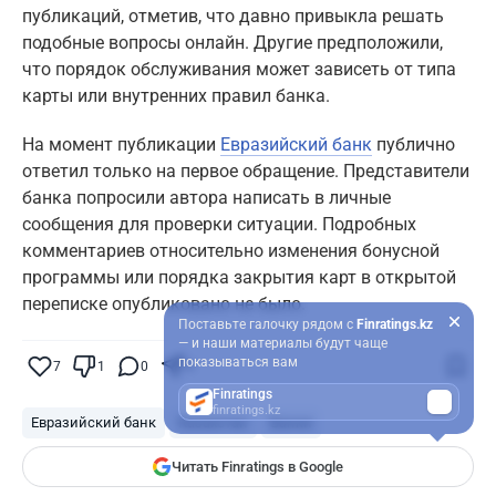
публикаций, отметив, что давно привыкла решать
подобные вопросы онлайн. Другие предположили,
что порядок обслуживания может зависеть от типа
карты или внутренних правил банка.
На момент публикации
Евразийский банк
публично
ответил только на первое обращение. Представители
банка попросили автора написать в личные
сообщения для проверки ситуации. Подробных
комментариев относительно изменения бонусной
программы или порядка закрытия карт в открытой
переписке опубликовано не было.
Поставьте галочку рядом с
Finratings.kz
— и наши материалы будут чаще
показываться вам
7
1
0
4
Finratings
finratings.kz
Евразийский банк
Казахстан
Банки
Читать Finratings в Google