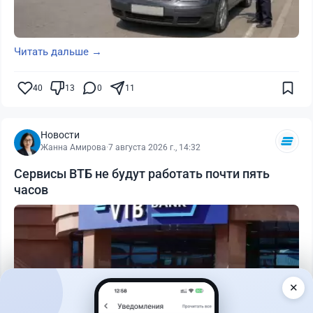
Читать дальше →
40
13
0
11
Новости
Жанна Амирова
·
7 августа 2026 г., 14:32
Сервисы ВТБ не будут работать почти пять
часов
✕