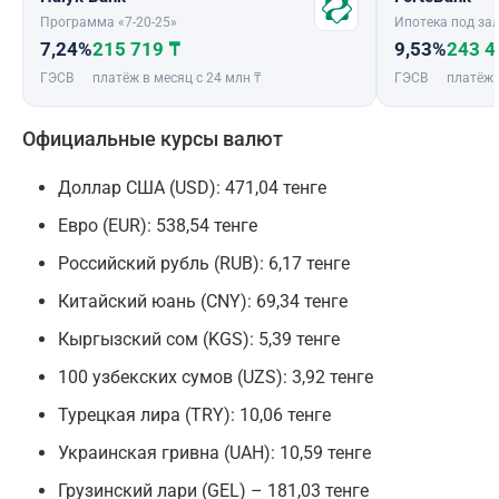
Программа «7-20-25»
Ипотека под зал
7,24%
215 719 ₸
9,53%
243 4
ГЭСВ
платёж в месяц с 24 млн ₸
ГЭСВ
платёж 
Официальные курсы валют
Доллар США (USD): 471,04 тенге
Евро (EUR): 538,54 тенге
Российский рубль (RUB): 6,17 тенге
Китайский юань (CNY): 69,34 тенге
Кыргызский сом (KGS): 5,39 тенге
100 узбекских сумов (UZS): 3,92 тенге
Турецкая лира (TRY): 10,06 тенге
Украинская гривна (UAH): 10,59 тенге
Грузинский лари (GEL) – 181,03 тенге