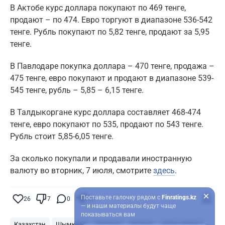
В Актобе курс доллара покупают по 469 тенге,
продают – по 474. Евро торгуют в диапазоне 536-542
тенге. Рубль покупают по 5,82 тенге, продают за 5,95
тенге.
В Павлодаре покупка доллара – 470 тенге, продажа –
475 тенге, евро покупают и продают в диапазоне 539-
545 тенге, рубль – 5,85 – 6,15 тенге.
В Талдыкоргане курс доллара составляет 468-474
тенге, евро покупают по 535, продают по 543 тенге.
Рубль стоит 5,85-6,05 тенге.
За сколько покупали и продавали иностранную
валюту во вторник, 7 июля, смотрите
здесь
.
Поставьте галочку рядом с
Finratings.kz
26
7
0
18
— и наши материалы будут чаще
показываться вам
Казахстан
Шымкент
Алматы
Астана
курсы валют