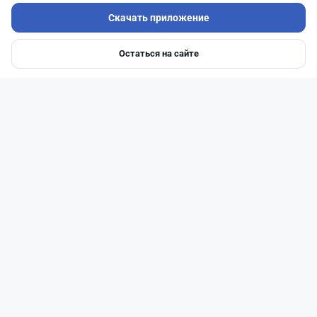
Самый выгодный курс валют
Скачать приложение
Остаться на сайте
Главная
Депозиты
Ипотеки
Авто
Войти
Меню
Читать дальше →
1
0
0
1
Новости
Жанна Амирова
·
4 августа 2026 г., 11:35
Казахстанцы поверили, что получат до 2 млн
тенге за оформление автокредита