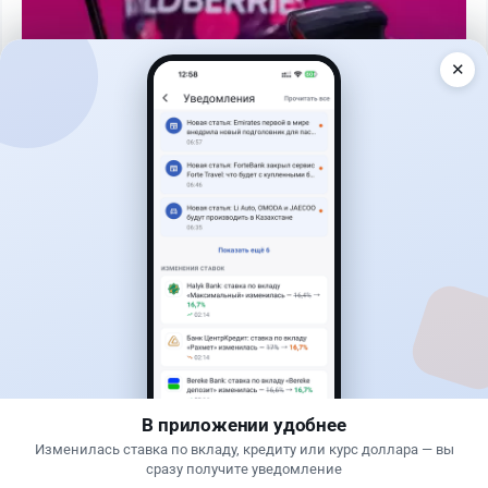
✕
Читать дальше →
2
1
0
0
Новости
Асель Каженова
·
3 августа 2026 г., 22:30
Почему Китай вкладывает миллиарды в недра
Казахстана и что получит страна
В приложении удобнее
Изменилась ставка по вкладу, кредиту или курс доллара — вы
сразу получите уведомление