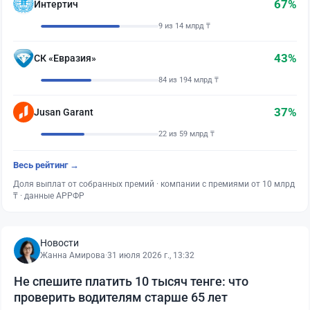
67%
Интертич
9 из 14 млрд ₸
43%
СК «Евразия»
84 из 194 млрд ₸
37%
Jusan Garant
22 из 59 млрд ₸
Весь рейтинг →
Доля выплат от собранных премий · компании с премиями от 10 млрд
₸ · данные АРРФР
Новости
Жанна Амирова
·
31 июля 2026 г., 13:32
Не спешите платить 10 тысяч тенге: что
проверить водителям старше 65 лет