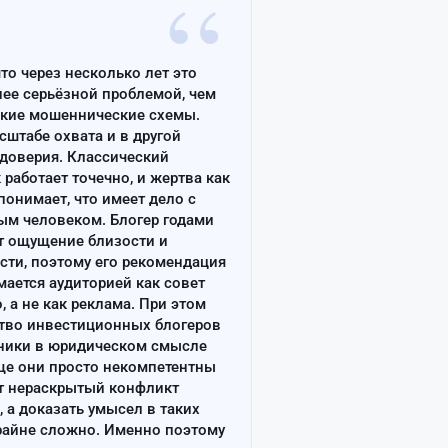
“
что через несколько лет это
лее серьёзной проблемой, чем
ские мошеннические схемы.
сштабе охвата и в другой
доверия. Классический
работает точечно, и жертва как
онимает, что имеет дело с
ым человеком. Блогер годами
т ощущение близости и
сти, поэтому его рекомендация
ается аудиторией как совет
, а не как реклама. При этом
тво инвестиционных блогеров
ники в юридическом смысле
ще они просто некомпетентны
т нераскрытый конфликт
, а доказать умысел в таких
райне сложно. Именно поэтому