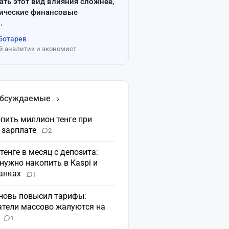
ать этот вид влияния сложнее,
сические финансовые
.
ботарев
 аналитик и экономист
обсуждаемые
пить миллион тенге при
 зарплате
2
 тенге в месяц с депозита:
нужно накопить в Kaspi и
банках
1
вновь повысил тарифы:
атели массово жалуются на
н
1