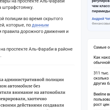
евры на проспекте Аль-Фараби
регулиров
чем клас
а штрафстоянку.
пирамиды
й полиции во время скрытого
Андрей Че
Финансовый
ей, которые, по
данным
и правила дорожного движения и
.
Самые 
на проспекте Аль-Фараби в районе
.
Как нако
обычной
311 тыс.
сколько 
ка административной полиции
других 
ном автомобиле без
ратили внимание на автомобили
Beeline 
неврировали, хаотично
пользов
 своими действиями создавали
рост це