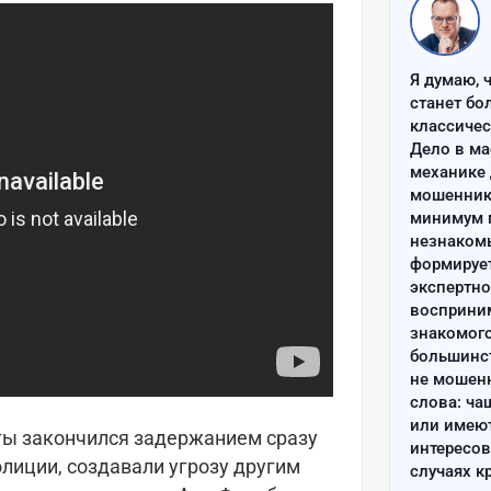
Я думаю, 
станет бо
классиче
Дело в ма
механике 
мошенник 
минимум п
незнаком
формируе
экспертно
восприним
знакомого
большинс
не мошен
слова: ча
или имею
ты закончился задержанием сразу
интересов
олиции, создавали угрозу другим
случаях к