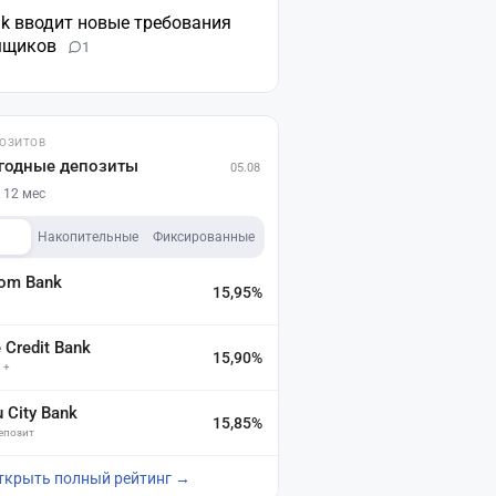
nk вводит новые требования
мщиков
1
ПОЗИТОВ
годные депозиты
05.08
 12 мес
Накопительные
Фиксированные
dom Bank
15,95%
а
Credit Bank
15,90%
 +
u City Bank
15,85%
депозит
ткрыть полный рейтинг →