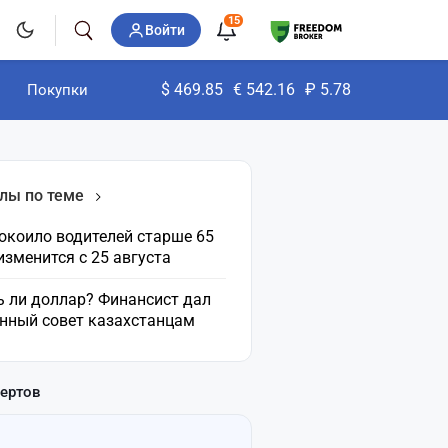
15
Войти
$
469.85
€
542.16
₽
5.78
Покупки
лы по теме
окоило водителей старше 65
 изменится с 25 августа
ь ли доллар? Финансист дал
нный совет казахстанцам
пертов