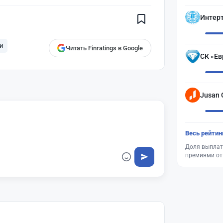
будут чаще показываться вам
Finratings
Интер
finratings.kz
и
Читать Finratings в Google
СК «Ев
Jusan 
Весь рейтин
Доля выплат
премиями от