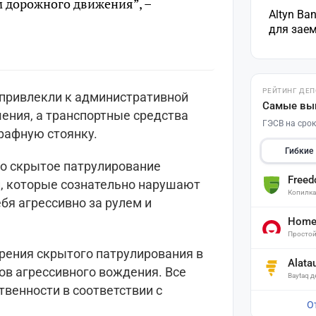
м дорожного движения”, –
Altyn Ba
для зае
РЕЙТИНГ ДЕ
 привлекли к административной
Самые вы
ения, а транспортные средства
ГЭСВ на срок
рафную стоянку.
Гибкие
то скрытое патрулирование
Free
, которые сознательно нарушают
Копилк
бя агрессивно за рулем и
Home 
Простой
рения скрытого патрулирования в
Alata
ов агрессивного вождения. Все
Baytaq 
венности в соответствии с
О