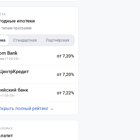
ТЕК
годные ипотеки
по типам программ
мма
Стандартная
Партнёрская
dom Bank
от 7,20%
ма «7-20-25»
 ЦентрКредит
от 7,20%
зийский банк
от 7,22%
 «7-20-25»
ткрыть полный рейтинг →
АХОВЫХ
платит