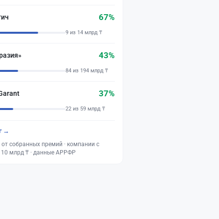
67%
тич
9 из 14 млрд ₸
43%
разия»
84 из 194 млрд ₸
37%
Garant
22 из 59 млрд ₸
г →
 от собранных премий · компании с
 10 млрд ₸ · данные АРРФР