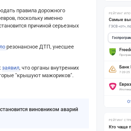
людать правила дорожного
РЕЙТИНГ ИПО
невров, поскольку именно
Самые вы
становится причиной серьезных
ГЭСВ «от», 
Госпрогра
шло
резонансное ДТП, унесшее
Free
Програм
Банк
к
заявил
, что органы внутренних
7-20-25
оторые "крышуют мажориков".
Евра
Ипотека
О
 становится виновником аварий
РЕЙТИНГ СТР
Поставьте галочку рядом с
Кто чаще 
Finratings.kz
— и наши материалы