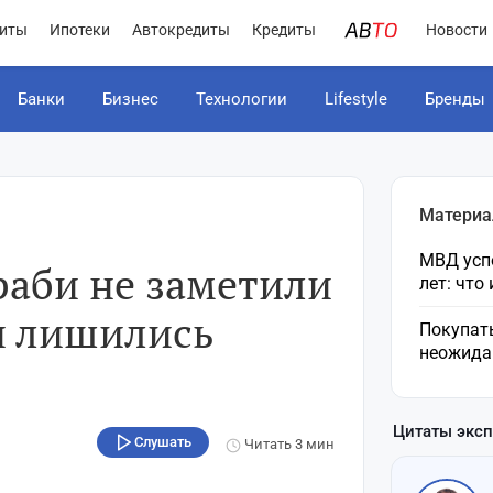
иты
Ипотеки
Автокредиты
Кредиты
Новости
Банки
Бизнес
Технологии
Lifestyle
Бренды
Материа
МВД усп
раби не заметили
лет: что
и лишились
Покупат
неожида
Цитаты экс
Слушать
Читать
3 мин