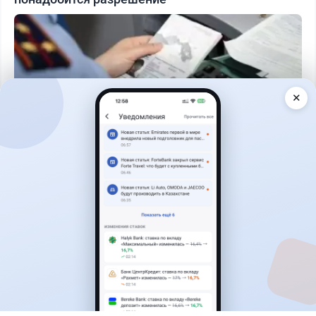
✕
Читать дальше →
25
6
0
1
Новости
Жанна Амирова
·
5 августа 2026 г., 13:16
Kaspi ответил на предложение оформлять
покупку квартир через Krisha.kz