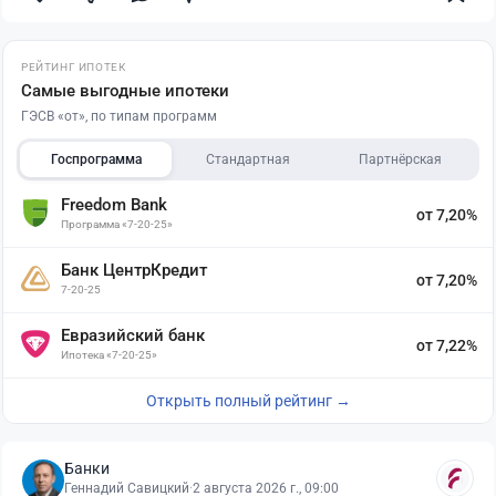
РЕЙТИНГ ИПОТЕК
Самые выгодные ипотеки
ГЭСВ «от», по типам программ
Госпрограмма
Стандартная
Партнёрская
Freedom Bank
от 7,20%
Программа «7-20-25»
Банк ЦентрКредит
от 7,20%
7-20-25
Евразийский банк
от 7,22%
Ипотека «7-20-25»
Открыть полный рейтинг →
Банки
Геннадий Савицкий
·
2 августа 2026 г., 09:00