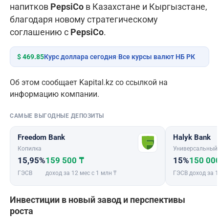
напитков
PepsiCo
в Казахстане и Кыргызстане,
благодаря новому стратегическому
соглашению с
PepsiCo
.
$ 469.85
Курс доллара сегодня
·
Все курсы валют НБ РК
Об этом сообщает Kapital.kz со ссылкой на
информацию компании.
САМЫЕ ВЫГОДНЫЕ ДЕПОЗИТЫ
Freedom Bank
Halyk Bank
Копилка
Универсальный
15,95%
159 500 ₸
15%
150 00
ГЭСВ
доход за 12 мес с 1 млн ₸
ГЭСВ
доход за 1
Инвестиции в новый завод и перспективы
роста