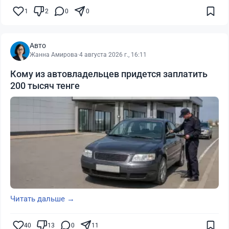
1
2
0
0
Авто
Жанна Амирова
·
4 августа 2026 г., 16:11
Кому из автовладельцев придется заплатить
200 тысяч тенге
Читать дальше →
40
13
0
11