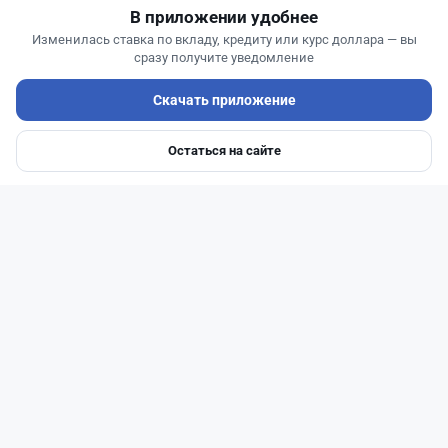
В приложении удобнее
Изменилась ставка по вкладу, кредиту или курс доллара — вы
сразу получите уведомление
Скачать приложение
Остаться на сайте
Главная
Депозиты
Ипотеки
Авто
Войти
Меню
Читать дальше →
30
9
0
12
Банки
Геннадий Савицкий
·
1 августа 2026 г., 15:11
311 тыс. тенге в месяц с депозита: сколько
нужно накопить в Kaspi и других банках