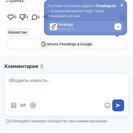
странах.
Поставьте галочку рядом с
Finratings.kz
— и наши материалы будут чаще
показываться вам
0
3
0
0
Finratings
finratings.kz
Казахстан
Читать Finratings в Google
Комментарии
0
GIF
Соблюдайте правила сообщества при комментировании