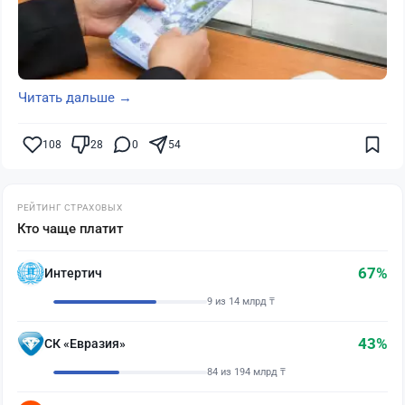
Читать дальше →
108
28
0
54
РЕЙТИНГ СТРАХОВЫХ
Кто чаще платит
67%
Интертич
9 из 14 млрд ₸
43%
СК «Евразия»
84 из 194 млрд ₸