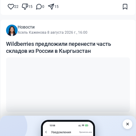
22
15
0
15
Новости
Асель Каженова
·
8 августа 2026 г., 16:00
Wildberries предложили перенести часть
складов из России в Кыргызстан
Читать дальше →
✕
1
0
0
0