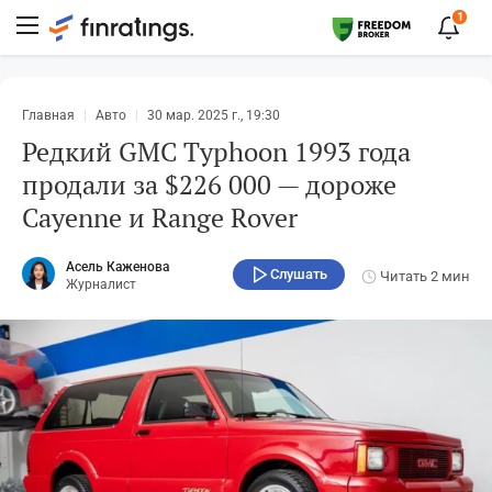
1
Главная
Авто
30 мар. 2025 г., 19:30
Редкий GMC Typhoon 1993 года
продали за $226 000 — дороже
Cayenne и Range Rover
Асель Каженова
Слушать
Читать
2 мин
Журналист