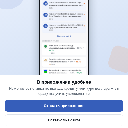
Новости
Асель Каженова
·
8 августа 2026 г., 15:03
Сотни лекарств подешевели в Казахстане:
какие препараты попали в список
В приложении удобнее
Изменилась ставка по вкладу, кредиту или курс доллара — вы
сразу получите уведомление
Читать дальше →
Скачать приложение
0
0
0
0
Остаться на сайте
Главная
Депозиты
Ипотеки
Авто
Войти
Меню