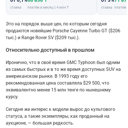
от 0,1%
66 836 ₸
от 3%
71 87
ставка
платёж в месяц с 4 млн ₸
ставка
платёж 
Это на порядок выше цен, по которым сегодня
продаются новейшие Porsche Cayenne Turbo GT ($206
тыс.) и Range Rover SV ($209 тыс.).
Относительно доступный в прошлом
Иронично, что в своё время GMC Typhoon был одним
из самых быстрых и в то же время доступных SUV на
американском рынке. В 1993 году его
рекомендованная цена составляла $29 500, что
эквивалентно менее 15 млн тенге по нынешнему
курсу.
Сегодня же интерес к модели вырос до культового
статуса, а такие экземпляры, как проданный на
аукционе, — большая редкость.