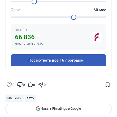
Срок
60
мес
ПЛАТЁЖ
66 836 ₸
/мес · ставка от 0,1%
Посмотреть все 16 программ →
Поставьте галочку рядом с
Finratings.kz
— и наши материалы будут чаще
показываться вам
0
0
0
0
Finratings
finratings.kz
машины
авто
Читать Finratings в Google