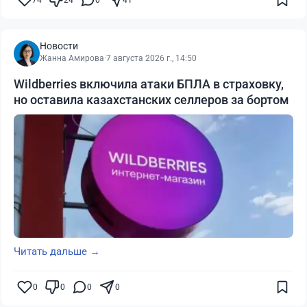
74
24
0
41
Новости
Жанна Амирова
·
7 августа 2026 г., 14:50
Wildberries включила атаки БПЛА в страховку,
но оставила казахстанских селлеров за бортом
Читать дальше →
0
0
0
0