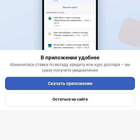
Сервисы ВТБ не будут работать почти пять
часов
В приложении удобнее
Изменилась ставка по вкладу, кредиту или курс доллара — вы
сразу получите уведомление
Читать дальше →
Скачать приложение
0
0
0
0
Остаться на сайте
Главная
Депозиты
Ипотеки
Авто
Войти
Меню
Новости
Жанна Амирова
·
7 августа 2026 г., 16:52
Той в минус: почему свадьба в Казахстане