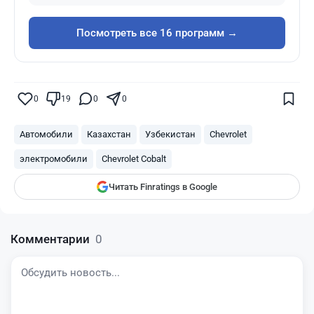
Посмотреть все 16 программ →
Поставьте галочку рядом с
Finratings.kz
0
19
0
0
— и наши материалы будут чаще
показываться вам
Автомобили
Казахстан
Узбекистан
Chevrolet
Finratings
finratings.kz
электромобили
Chevrolet Cobalt
Читать Finratings в Google
Комментарии
0