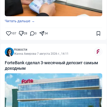
Читать дальше →
107
28
0
54
Новости
Жанна Амирова
·
7 августа 2026 г., 14:11
ForteBank сделал 3-месячный депозит самым
доходным