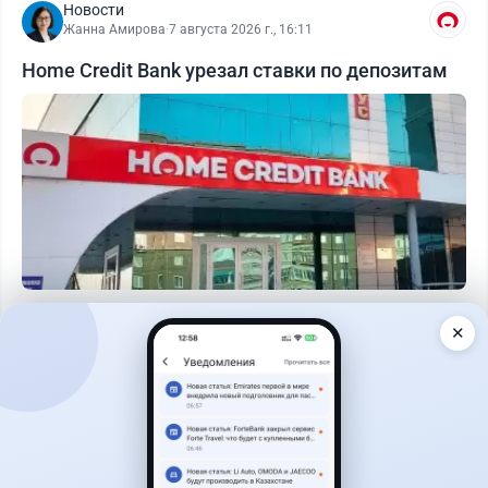
Новости
Жанна Амирова
·
7 августа 2026 г., 16:11
Home Credit Bank урезал ставки по депозитам
Читать дальше →
✕
14
51
0
23
Новости
Жанна Амирова
·
7 августа 2026 г., 14:32