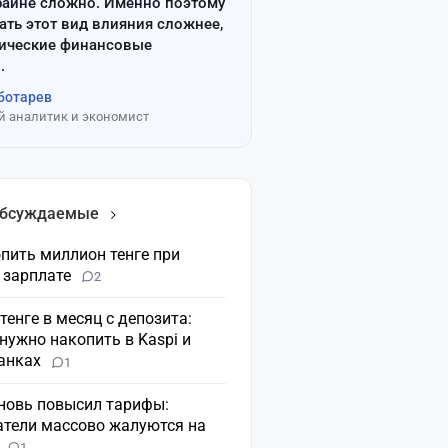
райне сложно. Именно поэтому
ать этот вид влияния сложнее,
сические финансовые
.
ботарев
 аналитик и экономист
обсуждаемые
пить миллион тенге при
 зарплате
2
 тенге в месяц с депозита:
нужно накопить в Kaspi и
банках
1
вновь повысил тарифы:
атели массово жалуются на
н
1