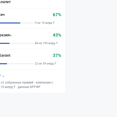
платит
67%
тич
9 из 14 млрд ₸
43%
разия»
84 из 194 млрд ₸
37%
Garant
22 из 59 млрд ₸
г →
 от собранных премий · компании с
 10 млрд ₸ · данные АРРФР