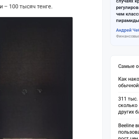
случаях к
 – 100 тысяч тенге.
регулиров
чем клас
пирамиды
Андрей Че
Финансовый
Самые 
Как нако
обычной
311 тыс.
сколько 
других 
Beeline 
пользов
рост це