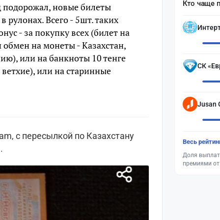
Кто чаще 
д подорожал, новые билеты
 рулонах. Всего - 5шт. таких
Интер
Бонус - за покупку всех (билет на
 обмен на монеты - Казахстан,
ию), или на банкноты 10 тенге
СК «Ев
 ветхие), или на старинные
Jusan 
ram, с пересылкой по Казахстану
Весь рейтин
.
Доля выплат
премиями от