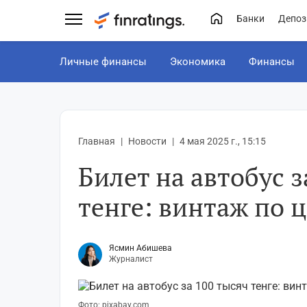
Банки
Депоз
Личные финансы
Экономика
Финансы
Главная
Новости
4 мая 2025 г., 15:15
Билет на автобус з
тенге: винтаж по 
Ясмин Абишева
Журналист
Фото: pixabay.com