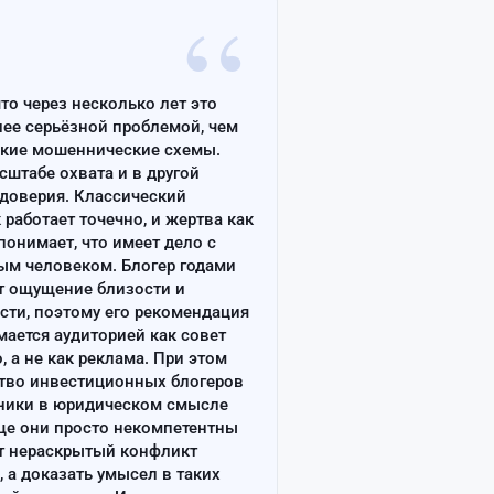
“
что через несколько лет это
лее серьёзной проблемой, чем
ские мошеннические схемы.
сштабе охвата и в другой
доверия. Классический
работает точечно, и жертва как
онимает, что имеет дело с
ым человеком. Блогер годами
т ощущение близости и
сти, поэтому его рекомендация
ается аудиторией как совет
, а не как реклама. При этом
тво инвестиционных блогеров
ники в юридическом смысле
ще они просто некомпетентны
т нераскрытый конфликт
, а доказать умысел в таких