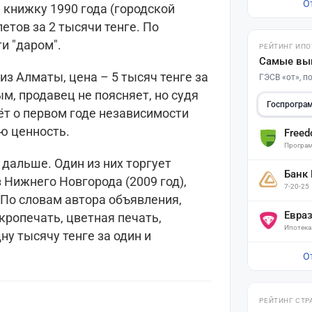
О
 книжку 1990 года (городской
летов за 2 тысячи тенге. По
и "даром".
РЕЙТИНГ ИПО
Самые вы
из Алматы, цена – 5 тысяч тенге за
ГЭСВ «от», 
м, продавец не поясняет, но судя
Госпрогра
дёт о первом годе независимости
ю ценность.
Free
Програм
альше. Один из них торгует
Банк
Нижнего Новгорода (2009 год),
7-20-25
 По словам автора объявления,
Евра
ропечать, цветная печать,
Ипотека
у тысячу тенге за один и
О
РЕЙТИНГ СТР