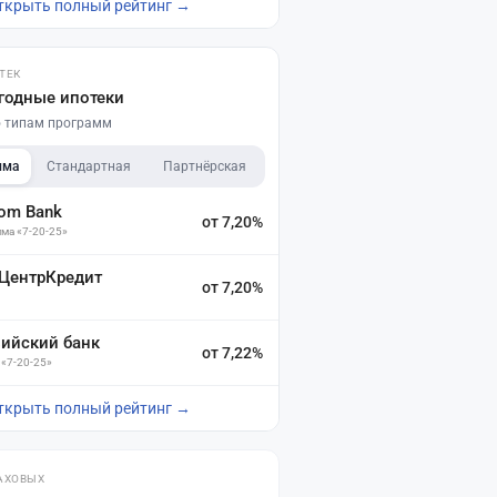
ткрыть полный рейтинг →
ТЕК
годные ипотеки
по типам программ
мма
Стандартная
Партнёрская
dom Bank
от 7,20%
ма «7-20-25»
 ЦентрКредит
от 7,20%
зийский банк
от 7,22%
 «7-20-25»
ткрыть полный рейтинг →
АХОВЫХ