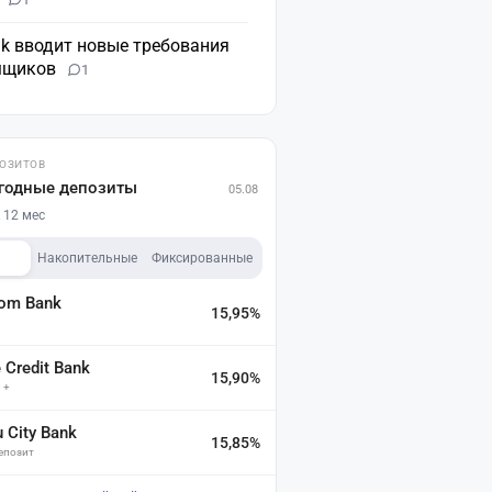
nk вводит новые требования
мщиков
1
ПОЗИТОВ
годные депозиты
05.08
 12 мес
Накопительные
Фиксированные
dom Bank
15,95%
а
Credit Bank
15,90%
 +
u City Bank
15,85%
депозит