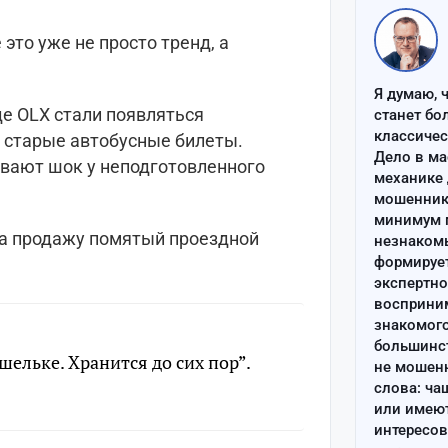
 это уже не просто тренд, а
Я думаю, 
е OLX стали появляться
станет бо
классиче
 старые автобусные билеты.
Дело в ма
вают шок у неподготовленного
механике 
мошенник 
минимум п
на продажу помятый проездной
незнаком
формируе
экспертно
восприним
знакомого
большинс
шельке. Хранится до сих пор”.
не мошен
слова: ча
или имею
интересов