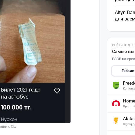
Altyn Ba
для зае
РЕЙТИНГ ДЕ
Самые вы
ГЭСВ на срок
Гибкие
Free
Копилк
Home 
Простой
Alata
Baytaq 
ний с Olx