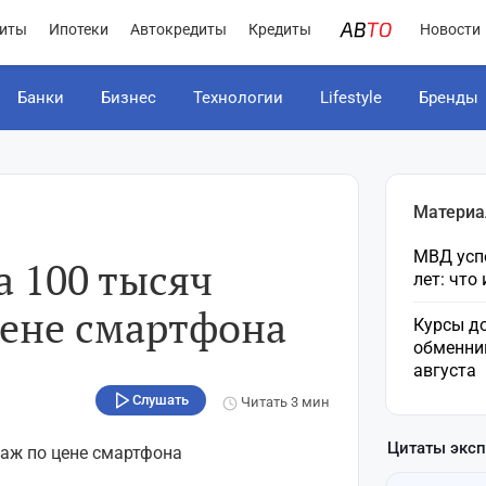
иты
Ипотеки
Автокредиты
Кредиты
Новости
Банки
Бизнес
Технологии
Lifestyle
Бренды
Материа
МВД усп
а 100 тысяч
лет: что
цене смартфона
Курсы до
обменни
августа
Слушать
Читать
3 мин
Цитаты экс