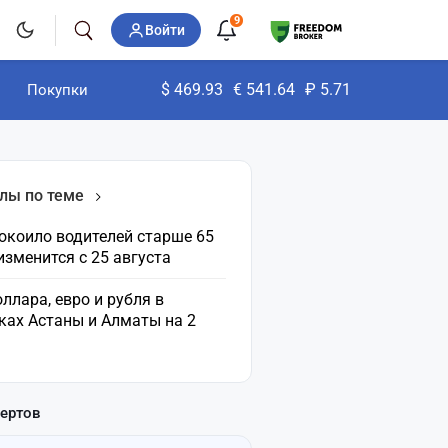
9
Войти
$
469.93
€
541.64
₽
5.71
Покупки
лы по теме
окоило водителей старше 65
 изменится с 25 августа
ллара, евро и рубля в
ках Астаны и Алматы на 2
пертов