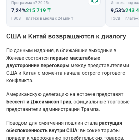
Программа «7-20-25»
Ипотека под зал
7,24%
215 719 ₸
9,53%
243 4
ГЭСВ
платёж в месяц с 24 млн ₸
ГЭСВ
платёж 
США и Китай возвращаются к диалогу
По данным издания, в ближайшие выходные в
Женеве состоятся
первые масштабные
двусторонние переговоры
между представителями
США и Китая с момента начала острого торгового
конфликта.
Американскую делегацию на встрече представят
Бессент и Джеймисон Грир
, официальные торговые
представители администрации Трампа.
Поводом для смягчения пошлин стала
растущая
обеспокоенность внутри США
: высокие тарифы
привели к удорожанию потребительских товаров,