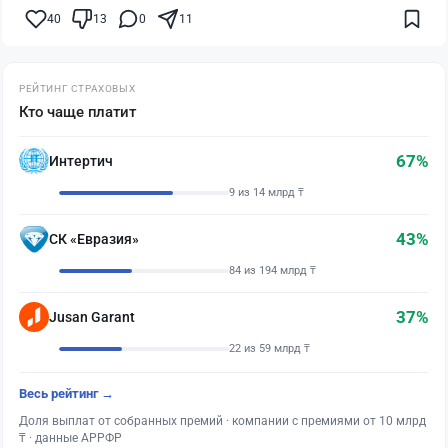
40
13
0
11
РЕЙТИНГ СТРАХОВЫХ
Кто чаще платит
67%
Интертич
9 из 14 млрд ₸
43%
СК «Евразия»
84 из 194 млрд ₸
37%
Jusan Garant
22 из 59 млрд ₸
Весь рейтинг →
Доля выплат от собранных премий · компании с премиями от 10 млрд
₸ · данные АРРФР