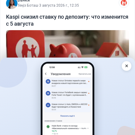
Теңіз Боташ
·
3 августа 2026 г., 12:35
Kaspi снизил ставку по депозиту: что изменится
с 5 августа
✕
Читать дальше →
29
76
0
25
Новости
Жанна Амирова
·
6 августа 2026 г., 11:35