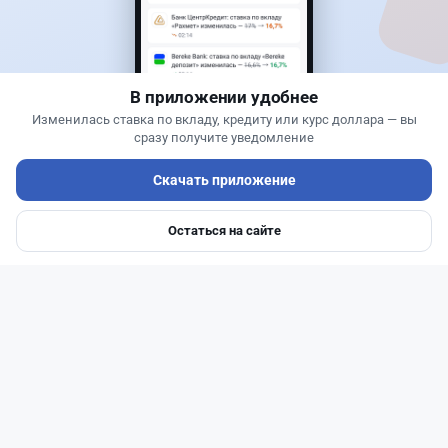
Kaspi Alaqan не распознал ладонь в нескольких
магазинах: что произошло
В приложении удобнее
Изменилась ставка по вкладу, кредиту или курс доллара — вы
сразу получите уведомление
Скачать приложение
Остаться на сайте
Главная
Депозиты
Ипотеки
Авто
Войти
Меню
Читать дальше →
2
2
0
0
Банки
Теңіз Боташ
·
4 августа 2026 г., 20:30
Как сохранить экран Kaspi.kz, если приложение