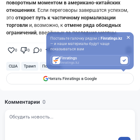
поворотным моментом в американо-китайских
отношениях
. Если переговоры завершатся успехом,
это
откроет путь к частичному нормализации
торговли
и, возможно, к
отмене ряда обоюдных
ограничений
, введённых за последние месяцы.
Поставьте галочку рядом с
Finratings.kz
— и наши материалы будут чаще
показываться вам
0
0
0
0
Finratings
finratings.kz
США
Трамп
Пошлины
Читать Finratings в Google
Комментарии
0