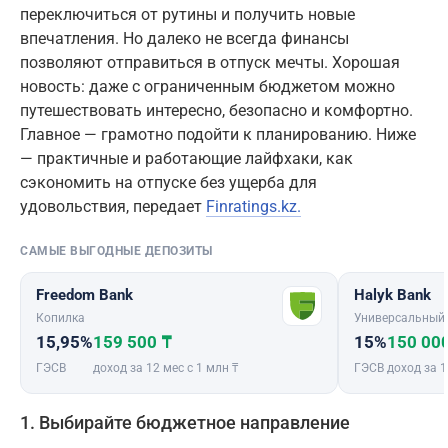
переключиться от рутины и получить новые
впечатления. Но далеко не всегда финансы
позволяют отправиться в отпуск мечты. Хорошая
новость: даже с ограниченным бюджетом можно
путешествовать интересно, безопасно и комфортно.
Главное — грамотно подойти к планированию. Ниже
— практичные и работающие лайфхаки, как
сэкономить на отпуске без ущерба для
удовольствия, передает
Finratings.kz.
САМЫЕ ВЫГОДНЫЕ ДЕПОЗИТЫ
Freedom Bank
Halyk Bank
Копилка
Универсальный
15,95%
159 500 ₸
15%
150 00
ГЭСВ
доход за 12 мес с 1 млн ₸
ГЭСВ
доход за 1
1. Выбирайте бюджетное направление