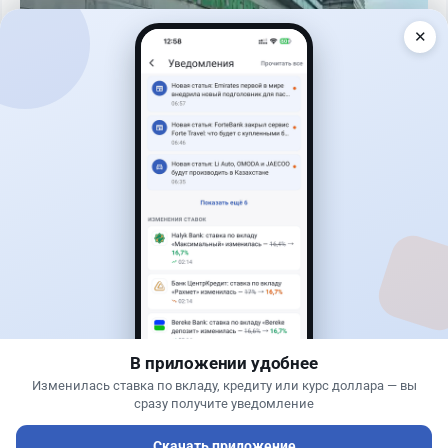
✕
Читать дальше →
17
2
0
18
Новости
Жанна Амирова
·
5 августа 2026 г., 13:16
Kaspi ответил на предложение оформлять
покупку квартир через Krisha.kz
В приложении удобнее
Изменилась ставка по вкладу, кредиту или курс доллара — вы
сразу получите уведомление
Скачать приложение