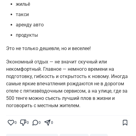
жильё
такси
аренду авто
продукты
Это не только дешевле, но и веселее!
Экономный отдых — не значит скучный или
некомфортный. Главное — немного времени на
подготовку, гибкость и открытость к новому. Иногда
самые яркие впечатления рождаются не в дорогом
отеле с пятизвёздочным сервисом, а на улице, где за
500 тенге можно съесть лучший плов в жизни и
поговорить с местным жителем.
Поставьте галочку рядом с
Finratings.kz
— и наши материалы будут чаще
показываться вам
0
0
0
0
Finratings
finratings.kz