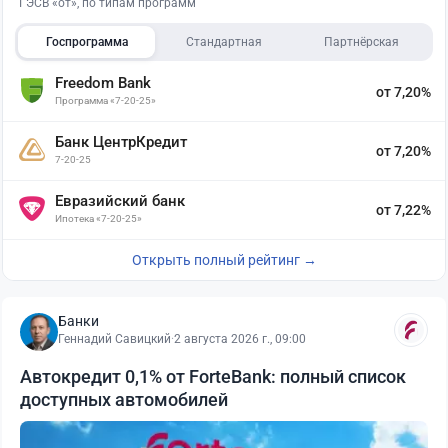
ГЭСВ «от», по типам программ
Госпрограмма
Стандартная
Партнёрская
Freedom Bank
от 7,20%
Программа «7-20-25»
Банк ЦентрКредит
от 7,20%
7-20-25
Евразийский банк
от 7,22%
Ипотека «7-20-25»
Открыть полный рейтинг →
Банки
Геннадий Савицкий
·
2 августа 2026 г., 09:00
Автокредит 0,1% от ForteBank: полный список
доступных автомобилей