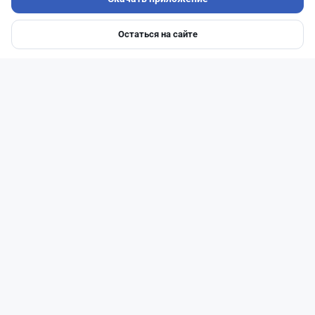
Остаться на сайте
Главная
Депозиты
Ипотеки
Авто
Войти
Меню
Читать дальше →
30
9
0
12
Банки
Геннадий Савицкий
·
1 августа 2026 г., 15:11
311 тыс. тенге в месяц с депозита: сколько
нужно накопить в Kaspi и других банках