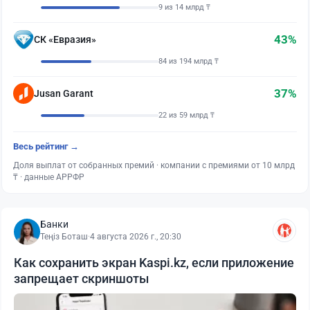
9 из 14 млрд ₸
43%
СК «Евразия»
84 из 194 млрд ₸
37%
Jusan Garant
22 из 59 млрд ₸
Весь рейтинг →
Доля выплат от собранных премий · компании с премиями от 10 млрд
₸ · данные АРРФР
Банки
Теңіз Боташ
·
4 августа 2026 г., 20:30
Как сохранить экран Kaspi.kz, если приложение
запрещает скриншоты