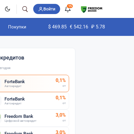
15
Войти
$
469.85
€
542.16
₽
5.78
Покупки
окредитов
егодня
0,1%
ForteBank
от
Автокредит
0,1%
ForteBank
от
Автокредит
3,0%
Freedom Bank
от
Цифровой автокредит
3,0%
Freedom Bank