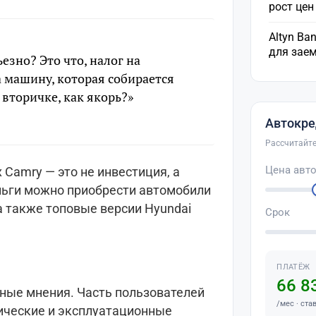
рост це
Altyn Ba
для зае
езно? Это что, налог на
а машину, которая собирается
а вторичке, как якорь?»
Автокре
Рассчитайте
Цена авт
 Camry — это не инвестиция, а
еньги можно приобрести автомобили
 а также топовые версии Hyundai
Срок
ПЛАТЁЖ
66 8
тные мнения. Часть пользователей
/мес · ста
ические и эксплуатационные