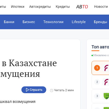
иты
Ипотеки
Автокредиты
Кредиты
Новости
Банки
Бизнес
Технологии
Lifestyle
Бренды
Топ авт
Обновлено с
 в Казахстане
1
змущения
2
Слушать
Читать
2 мин
3