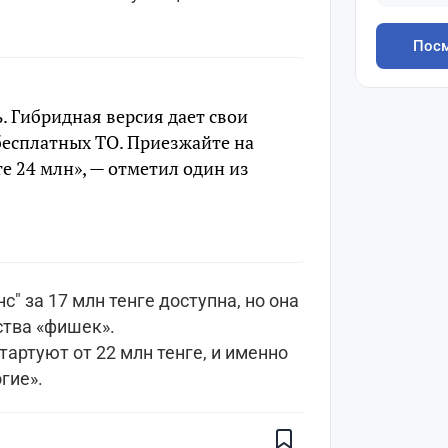
Посм
. Гибридная версия дает свои
 бесплатных ТО. Приезжайте на
те 24 млн», — отметил один из
с" за 17 млн тенге доступна, но она
ства «фишек».
ртуют от 22 млн тенге, и именно
Поставьте галочку рядом с
гие».
Finratings.kz
— и наши материалы
будут чаще показываться вам
Finratings
finratings.kz