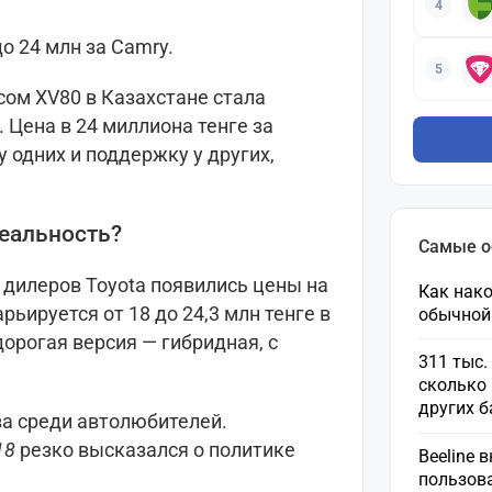
4
о 24 млн за Camry.
5
сом XV80 в Казахстане стала
 Цена в 24 миллиона тенге за
одних и поддержку у других,
реальность?
Самые 
 дилеров Toyota появились цены на
Как нако
ьируется от 18 до 24,3 млн тенге в
обычной
орогая версия — гибридная, с
311 тыс.
сколько 
других 
ва среди автолюбителей.
18
резко высказался о политике
Beeline 
пользов