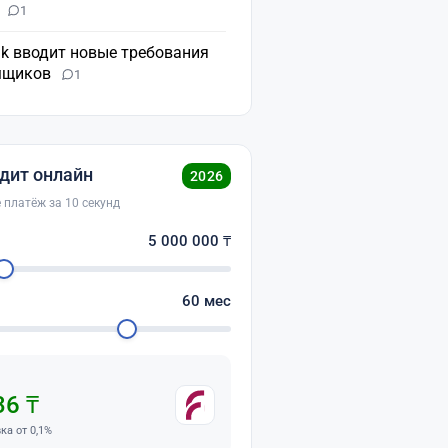
н
1
nk вводит новые требования
мщиков
1
дит онлайн
2026
 платёж за 10 секунд
о
5 000 000
₸
60
мес
36 ₸
вка от 0,1%