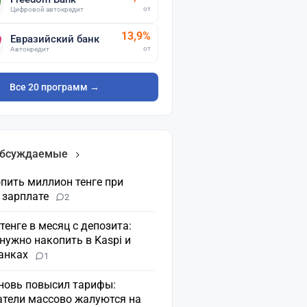
от
Цифровой автокредит
13,9%
Евразийский банк
от
Автокредит
Все 20 программ →
обсуждаемые
пить миллион тенге при
 зарплате
2
 тенге в месяц с депозита:
нужно накопить в Kaspi и
банках
1
вновь повысил тарифы:
атели массово жалуются на