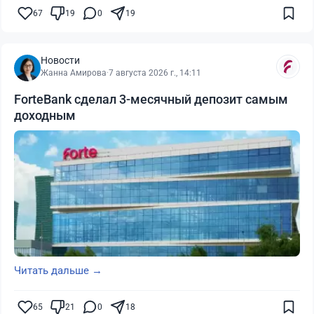
67
19
0
19
Новости
Жанна Амирова
·
7 августа 2026 г., 14:11
ForteBank сделал 3-месячный депозит самым
доходным
Читать дальше →
65
21
0
18