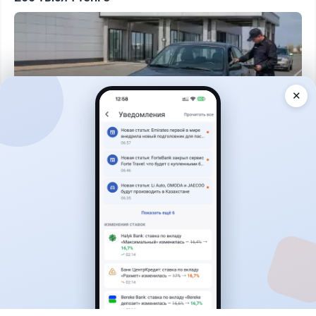
✕
Читать дальше →
40
13
0
11
Новости
Жанна Амирова
·
7 августа 2026 г., 16:11
Home Credit Bank урезал ставки по депозитам