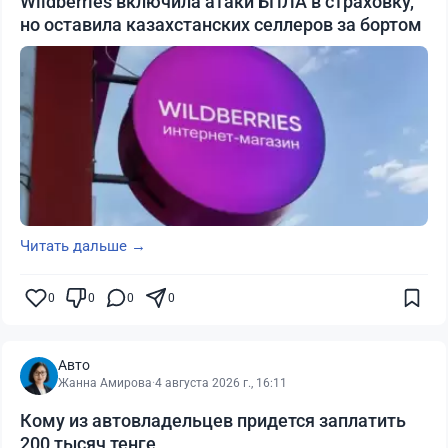
Wildberries включила атаки БПЛА в страховку,
но оставила казахстанских селлеров за бортом
Читать дальше →
0
0
0
0
Авто
Жанна Амирова
·
4 августа 2026 г., 16:11
Кому из автовладельцев придется заплатить
200 тысяч тенге