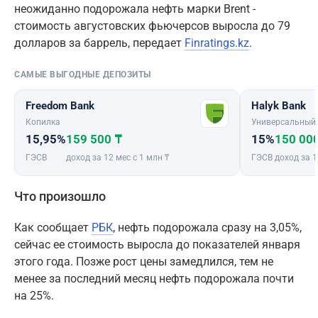
неожиданно подорожала нефть марки Brent -
стоимость августовских фьючерсов выросла до 79
долларов за баррель, передает
Finratings.kz
.
САМЫЕ ВЫГОДНЫЕ ДЕПОЗИТЫ
Freedom Bank
Halyk Bank
Копилка
Универсальный
15,95%
159 500 ₸
15%
150 00
ГЭСВ
доход за 12 мес с 1 млн ₸
ГЭСВ
доход за 1
Что произошло
Как сообщает
РБК
, нефть подорожала сразу на 3,05%,
сейчас ее стоимость выросла до показателей января
этого года. Позже рост цены замедлился, тем не
менее за последний месяц нефть подорожала почти
на 25%.