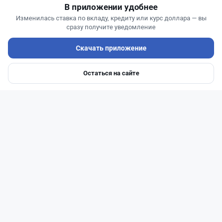
В приложении удобнее
Изменилась ставка по вкладу, кредиту или курс доллара — вы
сразу получите уведомление
Скачать приложение
Остаться на сайте
Главная
Депозиты
Ипотеки
Авто
Войти
Меню
Читать дальше →
14
51
0
23
Новости
Жанна Амирова
·
7 августа 2026 г., 16:52
Той в минус: почему свадьба в Казахстане
больше не окупается