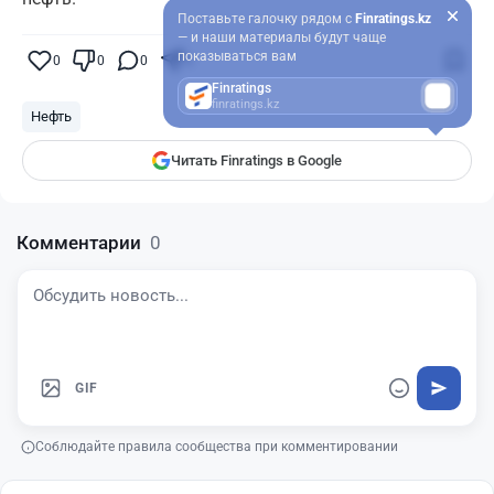
Поставьте галочку рядом с
Finratings.kz
— и наши материалы будут чаще
показываться вам
0
0
0
0
Finratings
finratings.kz
Нефть
Читать Finratings в Google
Комментарии
0
GIF
Соблюдайте правила сообщества при комментировании