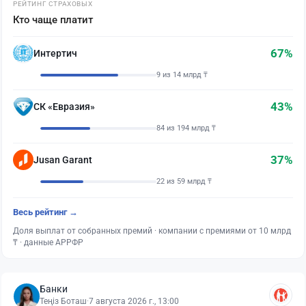
РЕЙТИНГ СТРАХОВЫХ
Кто чаще платит
67%
Интертич
9 из 14 млрд ₸
43%
СК «Евразия»
84 из 194 млрд ₸
37%
Jusan Garant
22 из 59 млрд ₸
Весь рейтинг →
Доля выплат от собранных премий · компании с премиями от 10 млрд
₸ · данные АРРФР
Банки
Теңіз Боташ
·
7 августа 2026 г., 13:00