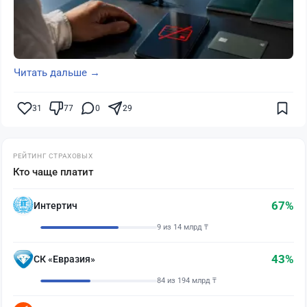
Читать дальше →
31
77
0
29
РЕЙТИНГ СТРАХОВЫХ
Кто чаще платит
67%
Интертич
9 из 14 млрд ₸
43%
СК «Евразия»
84 из 194 млрд ₸