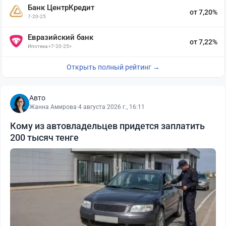
Банк ЦентрКредит
от 7,20%
7-20-25
Евразийский банк
от 7,22%
Ипотека «7-20-25»
Открыть полный рейтинг →
Авто
Жанна Амирова
·
4 августа 2026 г., 16:11
Кому из автовладельцев придется заплатить
200 тысяч тенге