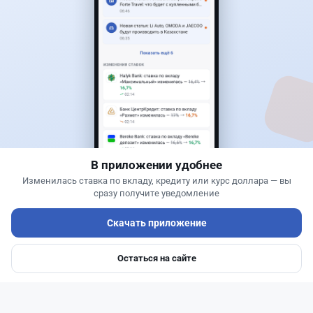
Читать дальше →
0
0
0
0
Новости
Жанна Амирова
·
4 августа 2026 г., 10:17
Въезд в Казахстан изменят: иностранцам
понадобится разрешение
В приложении удобнее
Изменилась ставка по вкладу, кредиту или курс доллара — вы
сразу получите уведомление
Скачать приложение
Остаться на сайте
Главная
Депозиты
Ипотеки
Авто
Войти
Меню
Читать дальше →