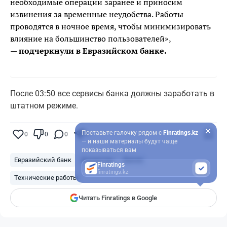
необходимые операции заранее и приносим
извинения за временные неудобства. Работы
проводятся в ночное время, чтобы минимизировать
влияние на большинство пользователей»,
—
подчеркнули в Евразийском банке.
После 03:50 все сервисы банка должны заработать в
штатном режиме.
Поставьте галочку рядом с
Finratings.kz
0
0
0
0
— и наши материалы будут чаще
показываться вам
Евразийский банк
Казахстан
Банки
Finratings
finratings.kz
Технические работы
Читать Finratings в Google