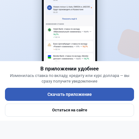
0
0
0
0
Новости
Жанна Амирова
·
4 августа 2026 г., 10:17
Въезд в Казахстан изменят: иностранцам
понадобится разрешение
В приложении удобнее
Изменилась ставка по вкладу, кредиту или курс доллара — вы
сразу получите уведомление
Скачать приложение
Остаться на сайте
Главная
Депозиты
Ипотеки
Авто
Войти
Меню
Читать дальше →