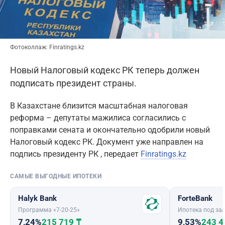
Фотоколлаж: Finratings.kz
Новый Налоговый кодекс РК теперь должен
подписать президент страны.
В Казахстане близится масштабная налоговая
реформа – депутаты мажилиса согласились с
поправками сената и окончательно одобрили новый
Налоговый кодекс РК. Документ уже направлен на
подпись президенту РК , передает
Finratings.kz
САМЫЕ ВЫГОДНЫЕ ИПОТЕКИ
Halyk Bank
ForteBank
Программа «7-20-25»
Ипотека под зал
7,24%
215 719 ₸
9,53%
243 4