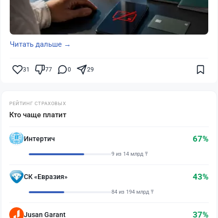
Читать дальше →
31
77
0
29
РЕЙТИНГ СТРАХОВЫХ
Кто чаще платит
67%
Интертич
9 из 14 млрд ₸
43%
СК «Евразия»
84 из 194 млрд ₸
37%
Jusan Garant