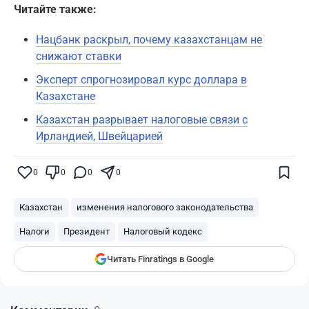
Читайте также:
Нацбанк раскрыл, почему казахстанцам не
снижают ставки
Эксперт спрогнозировал курс доллара в
Казахстане
Казахстан разрывает налоговые связи с
Ирландией, Швейцарией
Поставьте галочку рядом с
Finratings.kz
0
0
0
0
— и наши материалы будут чаще
показываться вам
Казахстан
изменения налогового законодательства
Finratings
finratings.kz
Налоги
Президент
Налоговый кодекс
Читать Finratings в Google