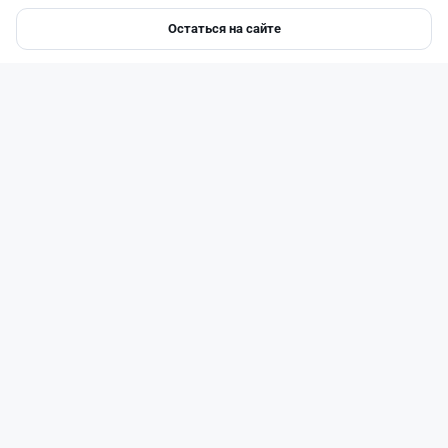
Остаться на сайте
Главная
Депозиты
Ипотеки
Авто
Войти
Меню
Читать дальше →
14
51
0
23
Новости
Жанна Амирова
·
7 августа 2026 г., 16:52
Той в минус: почему свадьба в Казахстане
больше не окупается