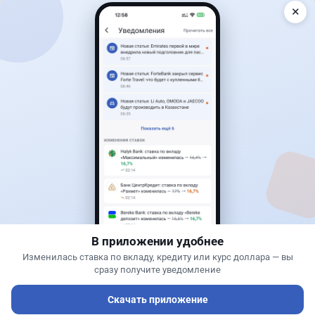
✕
Читать дальше →
40
13
0
11
Новости
Жанна Амирова
·
7 августа 2026 г., 16:11
Home Credit Bank урезал ставки по депозитам
В приложении удобнее
Изменилась ставка по вкладу, кредиту или курс доллара — вы
сразу получите уведомление
Скачать приложение