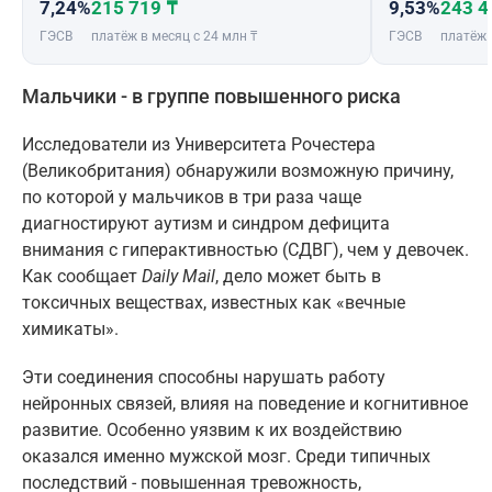
7,24%
215 719 ₸
9,53%
243 4
ГЭСВ
платёж в месяц с 24 млн ₸
ГЭСВ
платёж 
Мальчики - в группе повышенного риска
Исследователи из Университета Рочестера
(Великобритания) обнаружили возможную причину,
по которой у мальчиков в три раза чаще
диагностируют аутизм и синдром дефицита
внимания с гиперактивностью (СДВГ), чем у девочек.
Как сообщает
Daily Mail
, дело может быть в
токсичных веществах, известных как «вечные
химикаты».
Эти соединения способны нарушать работу
нейронных связей, влияя на поведение и когнитивное
развитие. Особенно уязвим к их воздействию
оказался именно мужской мозг. Среди типичных
последствий - повышенная тревожность,