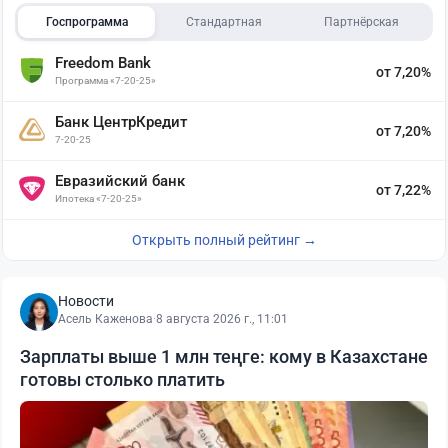
Госпрограмма
Стандартная
Партнёрская
Freedom Bank
от 7,20%
Программа «7-20-25»
Банк ЦентрКредит
от 7,20%
7-20-25
Евразийский банк
от 7,22%
Ипотека «7-20-25»
Открыть полный рейтинг →
Новости
Асель Каженова
·
8 августа 2026 г., 11:01
Зарплаты выше 1 млн теңге: кому в Казахстане
готовы столько платить