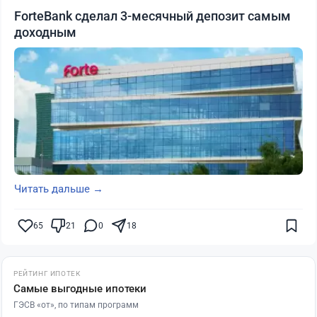
ForteBank сделал 3-месячный депозит самым
доходным
Читать дальше →
65
21
0
18
РЕЙТИНГ ИПОТЕК
Самые выгодные ипотеки
ГЭСВ «от», по типам программ