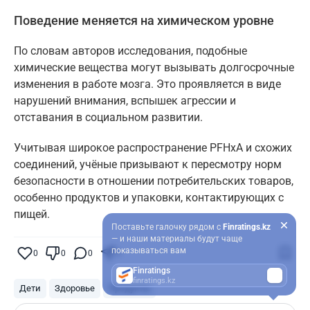
Поведение меняется на химическом уровне
По словам авторов исследования, подобные
химические вещества могут вызывать долгосрочные
изменения в работе мозга. Это проявляется в виде
нарушений внимания, вспышек агрессии и
отставания в социальном развитии.
Учитывая широкое распространение PFHxA и схожих
соединений, учёные призывают к пересмотру норм
безопасности в отношении потребительских товаров,
особенно продуктов и упаковки, контактирующих с
пищей.
Поставьте галочку рядом с
Finratings.kz
— и наши материалы будут чаще
показываться вам
0
0
0
0
Finratings
finratings.kz
Дети
Здоровье
Продукты