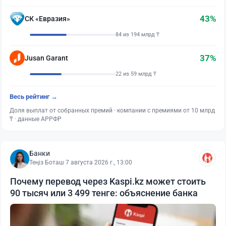
43%
СК «Евразия»
84 из 194 млрд ₸
37%
Jusan Garant
22 из 59 млрд ₸
Весь рейтинг →
Доля выплат от собранных премий · компании с премиями от 10 млрд
₸ · данные АРРФР
Банки
Теңіз Боташ
·
7 августа 2026 г., 13:00
Почему перевод через Kaspi.kz может стоить
90 тысяч или 3 499 тенге: объяснение банка