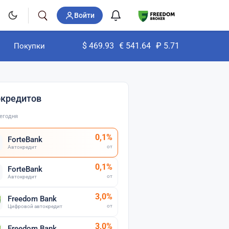
Войти
$
469.93
€
541.64
₽
5.71
Покупки
окредитов
егодня
0,1%
ForteBank
от
Автокредит
0,1%
ForteBank
от
Автокредит
3,0%
Freedom Bank
от
Цифровой автокредит
3,0%
Freedom Bank