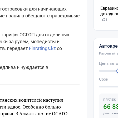
Евразий
втостраховки для начинающих
доходнос
вые правила обещают справедливые
1
ь тарифы ОСГОП для отдельных
ички за рулем, мопедисты и
Автокре
тв, передает
Finratings.kz
со
Рассчитайте
Цена авт
едлива и нуждается в
Срок
станских водителей наступил
ПЛАТЁЖ
66 8
чти вдвое. Особенно больно
л права. В Алматы полис ОСАГО
/мес · ста