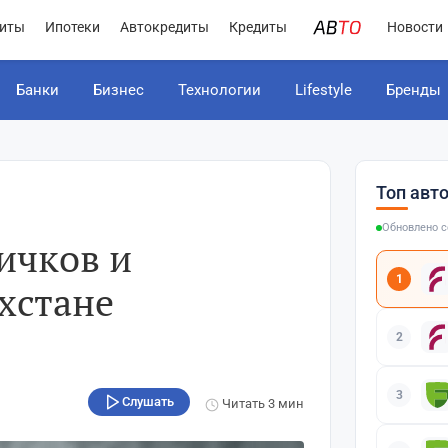
иты
Ипотеки
Автокредиты
Кредиты
Новости
Банки
Бизнес
Технологии
Lifestyle
Бренды
Топ авт
Обновлено с
ичков и
1
хстане
2
3
Слушать
Читать
3 мин