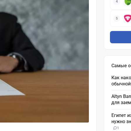
4
5
Самые 
Как нако
обычной
Altyn Ba
для зае
Египет и
нужно зн
1