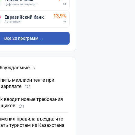
от
Цифровой автокредит
13,9%
Евразийский банк
от
Автокредит
Все 20 программ →
обсуждаемые
пить миллион тенге при
 зарплате
2
nk вводит новые требования
мщиков
1
зменил правила въезда: что
ать туристам из Казахстана