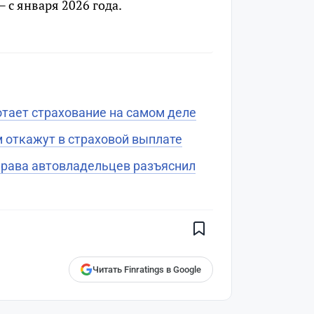
— с января 2026 года.
отает страхование на самом деле
м откажут в страховой выплате
права автовладельцев разъяснил
Поставьте галочку рядом с
Finratings.kz
— и наши материалы
будут чаще показываться вам
Finratings
finratings.kz
Читать Finratings в Google