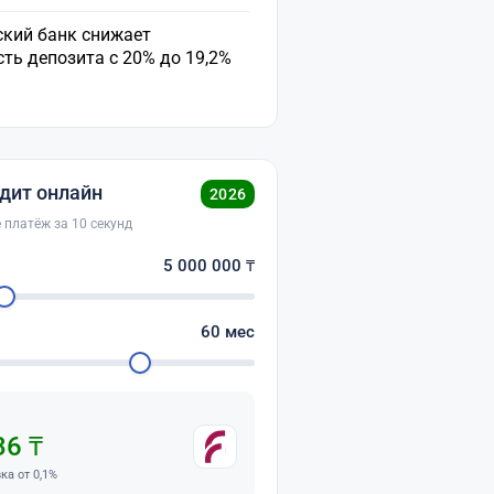
ский банк снижает
ть депозита с 20% до 19,2%
дит онлайн
2026
 платёж за 10 секунд
о
5 000 000
₸
60
мес
36 ₸
вка от 0,1%