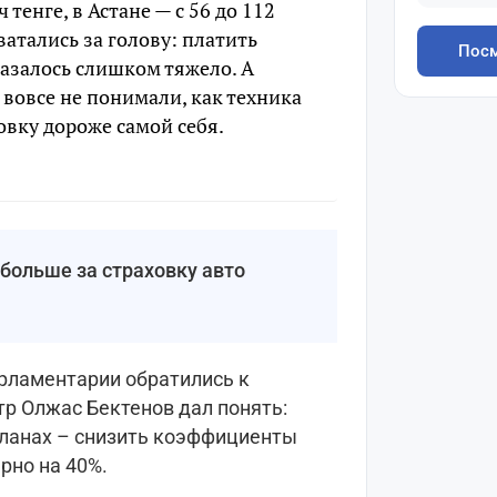
 тенге, в Астане — с 56 до 112
атались за голову: платить
Посм
казалось слишком тяжело. А
вовсе не понимали, как техника
овку дороже самой себя.
больше за страховку авто
арламентарии обратились к
тр Олжас Бектенов дал понять:
 планах – снизить коэффициенты
рно на 40%.