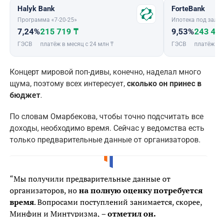
Halyk Bank
ForteBank
Программа «7-20-25»
Ипотека под зал
7,24%
215 719 ₸
9,53%
243 4
ГЭСВ
платёж в месяц с 24 млн ₸
ГЭСВ
платёж 
Концерт мировой поп-дивы, конечно, наделал много
щума, поэтому всех интересует,
сколько он принес в
бюджет
.
По словам Омарбекова, чтобы точно подсчитать все
доходы, необходимо время. Сейчас у ведомства есть
только предварительные данные от организаторов.
“Мы получили предварительные данные от
организаторов, но
на полную оценку потребуется
время
. Вопросами поступлений занимается, скорее,
Минфин и Минтуризма,
– отметил он.