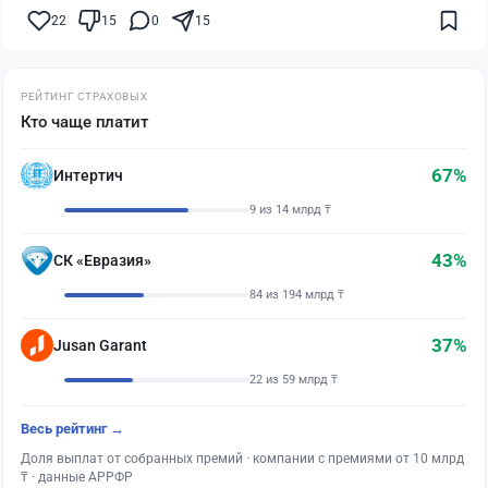
22
15
0
15
РЕЙТИНГ СТРАХОВЫХ
Кто чаще платит
67%
Интертич
9 из 14 млрд ₸
43%
СК «Евразия»
84 из 194 млрд ₸
37%
Jusan Garant
22 из 59 млрд ₸
Весь рейтинг →
Доля выплат от собранных премий · компании с премиями от 10 млрд
₸ · данные АРРФР