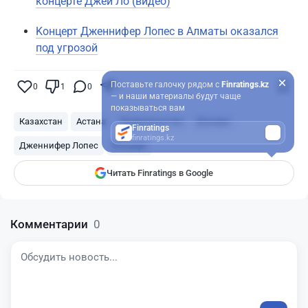
концерте Джей Ло (видео)
Kонцерт Дженнифер Лопес в Алматы оказался
под угрозой
Поставьте галочку рядом с
Finratings.kz
0
1
0
0
— и наши материалы будут чаще
показываться вам
Казахстан
Астана
Правительство
Доходы
Finratings
finratings.kz
Дженнифер Лопес
Концерт
Читать Finratings в Google
Комментарии
0