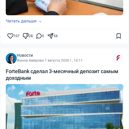
Читать дальше →
107
28
0
54
Новости
Жанна Амирова
·
7 августа 2026 г., 14:11
ForteBank сделал 3-месячный депозит самым
доходным