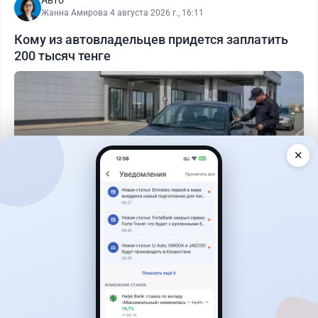
Авто
Жанна Амирова
·
4 августа 2026 г., 16:11
Кому из автовладельцев придется заплатить
200 тысяч тенге
✕
Читать дальше →
40
13
0
11
Новости
Жанна Амирова
·
7 августа 2026 г., 14:32