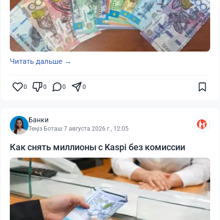
Читать дальше →
0
0
0
0
Банки
Теңіз Боташ
·
7 августа 2026 г., 12:05
Как снять миллионы с Kaspi без комиссии