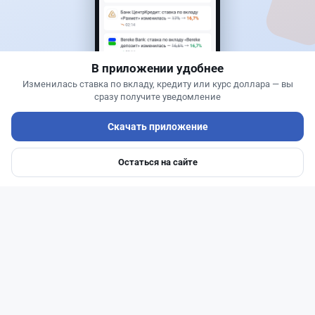
Сервисы ВТБ не будут работать почти пять
часов
В приложении удобнее
Изменилась ставка по вкладу, кредиту или курс доллара — вы
сразу получите уведомление
Скачать приложение
Остаться на сайте
Главная
Депозиты
Ипотеки
Авто
Войти
Меню
Читать дальше →
0
0
0
0
Новости
Жанна Амирова
·
7 августа 2026 г., 17:23
В Казахстане начали охоту на водителей с