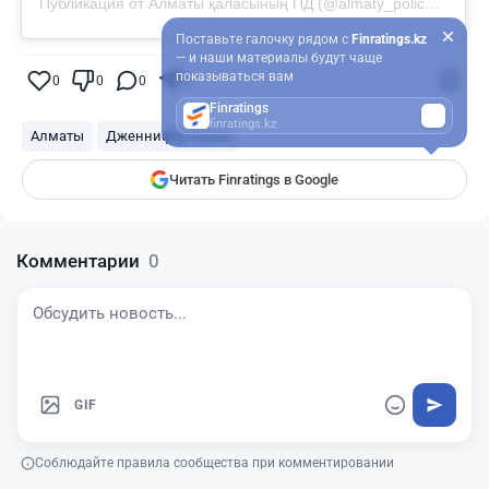
Публикация от Алматы қаласының ПД (@almaty_police_department)
Поставьте галочку рядом с
Finratings.kz
— и наши материалы будут чаще
показываться вам
0
0
0
0
Finratings
finratings.kz
Алматы
Дженнифер Лопес
Читать Finratings в Google
Комментарии
0
GIF
Соблюдайте правила сообщества при комментировании