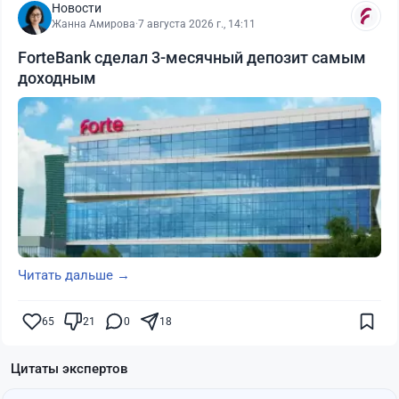
Новости
Жанна Амирова
·
7 августа 2026 г., 14:11
ForteBank сделал 3-месячный депозит самым
доходным
Читать дальше →
65
21
0
18
Цитаты экспертов