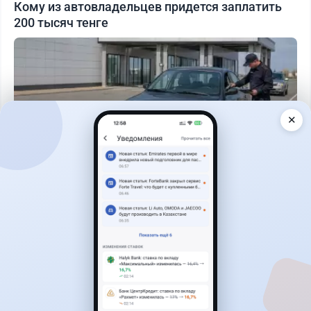
Кому из автовладельцев придется заплатить
200 тысяч тенге
✕
Читать дальше →
40
13
0
11
Новости
Жанна Амирова
·
7 августа 2026 г., 16:52
Той в минус: почему свадьба в Казахстане