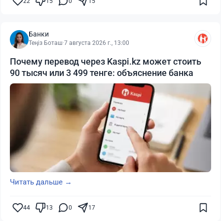
22
15
0
15
Банки
Теңіз Боташ
·
7 августа 2026 г., 13:00
Почему перевод через Kaspi.kz может стоить
90 тысяч или 3 499 тенге: объяснение банка
Читать дальше →
44
13
0
17