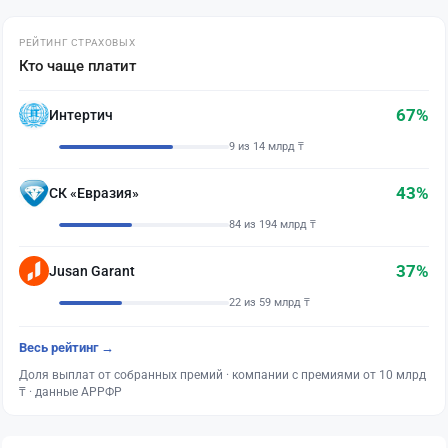
РЕЙТИНГ СТРАХОВЫХ
Кто чаще платит
67%
Интертич
9 из 14 млрд ₸
43%
СК «Евразия»
84 из 194 млрд ₸
37%
Jusan Garant
22 из 59 млрд ₸
Весь рейтинг →
Доля выплат от собранных премий · компании с премиями от 10 млрд
₸ · данные АРРФР