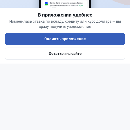
больше не окупается
В приложении удобнее
Изменилась ставка по вкладу, кредиту или курс доллара — вы
сразу получите уведомление
Скачать приложение
Остаться на сайте
Главная
Депозиты
Ипотеки
Авто
Войти
Меню
Читать дальше →
2
0
0
1
Новости
Жанна Амирова
·
7 августа 2026 г., 14:32
Сервисы ВТБ не будут работать почти пять
часов