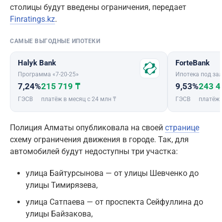
столицы будут введены ограничения, передает
Finratings.kz
.
САМЫЕ ВЫГОДНЫЕ ИПОТЕКИ
Halyk Bank
ForteBank
Программа «7-20-25»
Ипотека под зал
7,24%
215 719 ₸
9,53%
243 4
ГЭСВ
платёж в месяц с 24 млн ₸
ГЭСВ
платёж 
Полиция Алматы опубликовала на своей
странице
схему ограничения движения в городе. Так, для
автомобилей будут недоступны три участка:
улица Байтурсынова — от улицы Шевченко до
улицы Тимирязева,
улица Сатпаева — от проспекта Сейфуллина до
улицы Байзакова,