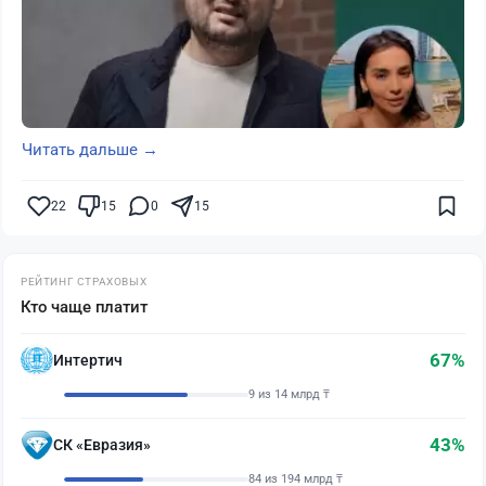
Читать дальше →
22
15
0
15
РЕЙТИНГ СТРАХОВЫХ
Кто чаще платит
67%
Интертич
9 из 14 млрд ₸
43%
СК «Евразия»
84 из 194 млрд ₸