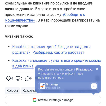
коем случае
не кликайте по ссылке
и
не вводите
личные данные
. Вместо этого откройте свое
приложение и заполните форму
«Сообщить о
мошенничестве»
. В Kaspi пообещали реагировать на
такие случаи.
Читайте также:
Kaspi.kz оставляет детей без денег за долги
родителей. Разбираем, как это работает
Kaspi.kz напоминает: узнать все о кредите можно
в два клика
Поставьте галочку рядом с
Finratings.kz
— и наши материалы будут чаще
показываться вам
0
0
0
0
Finratings
finratings.kz
Kaspi.kz
Казахстан
Мошенники
Акции и предложения
Читать Finratings в Google