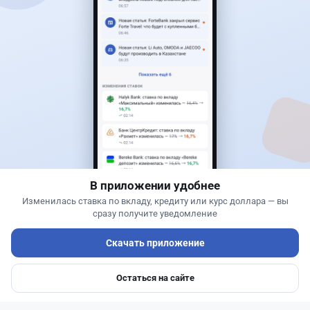
Читать дальше →
40
13
0
11
Новости
Жанна Амирова
·
7 августа 2026 г., 14:32
Сервисы ВТБ не будут работать почти пять
часов
В приложении удобнее
Изменилась ставка по вкладу, кредиту или курс доллара — вы
сразу получите уведомление
Скачать приложение
Остаться на сайте
Главная
Депозиты
Ипотеки
Авто
Войти
Меню
Читать дальше →