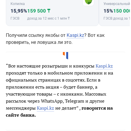
Копилка
Универсальный
15,95%
159 500 ₸
15%
150 00
ГЭСВ
доход за 12 мес с 1 млн ₸
ГЭСВ
доход за 1
Получили ссылку якобы от
Kaspi.kz
? Вот как
проверить, не ловушка ли это.
“Bce настоящие розыгрыши и конкурсы
Kaspi.kz
проходят только в мобильном приложении и на
официальных страницах в соцсетях. Если в
приложении есть акция – будет баннер, а
участвующие товары – с иконками. Массовых
рассылок через WhatsApp, Telegram и другие
мессенджеры
Kaspi.kz
не делает” ,
говорится на
сайте банка.