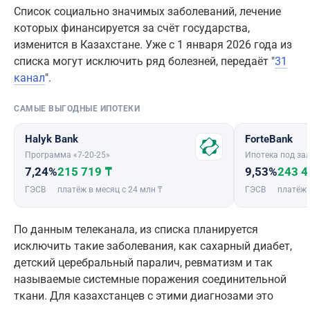
Список социально значимых заболеваний, лечение
которых финансируется за счёт государства,
изменится в Казахстане. Уже с 1 января 2026 года из
списка могут исключить ряд болезней, передаёт "
31
канал
".
САМЫЕ ВЫГОДНЫЕ ИПОТЕКИ
Halyk Bank
ForteBank
Программа «7-20-25»
Ипотека под зал
7,24%
215 719 ₸
9,53%
243 4
ГЭСВ
платёж в месяц с 24 млн ₸
ГЭСВ
платёж 
По данным телеканала, из списка планируется
исключить такие заболевания, как сахарный диабет,
детский церебральный паралич, ревматизм и так
называемые системные поражения соединительной
ткани. Для казахстанцев с этими диагнозами это