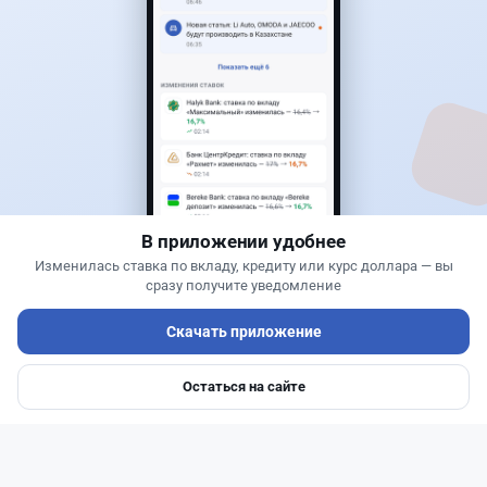
2
1
0
0
Новости
Жанна Амирова
·
4 августа 2026 г., 11:35
Казахстанцы поверили, что получат до 2 млн
тенге за оформление автокредита
В приложении удобнее
Изменилась ставка по вкладу, кредиту или курс доллара — вы
сразу получите уведомление
Скачать приложение
Остаться на сайте
Главная
Депозиты
Ипотеки
Авто
Войти
Меню
Читать дальше →