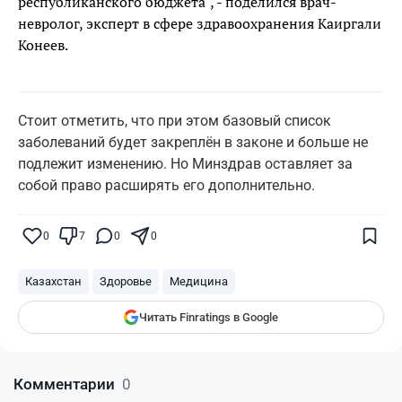
республиканского бюджета", - поделился врач-
невролог, эксперт в сфере здравоохранения Каиргали
Конеев.
Стоит отметить, что при этом базовый список
заболеваний будет закреплён в законе и больше не
подлежит изменению. Но Минздрав оставляет за
собой право расширять его дополнительно.
Поставьте галочку рядом с
Finratings.kz
— и наши материалы будут чаще
показываться вам
0
7
0
0
Finratings
finratings.kz
Казахстан
Здоровье
Медицина
Читать Finratings в Google
Комментарии
0