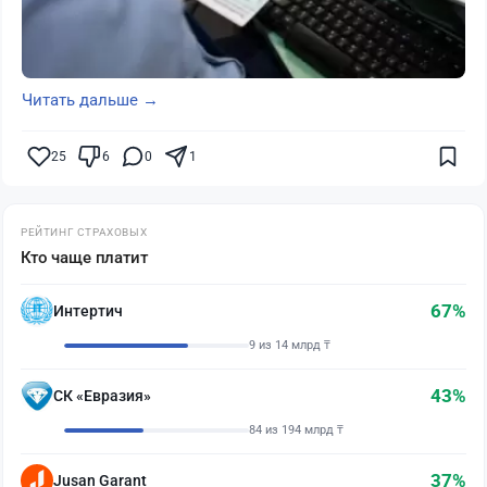
Читать дальше →
25
6
0
1
РЕЙТИНГ СТРАХОВЫХ
Кто чаще платит
67%
Интертич
9 из 14 млрд ₸
43%
СК «Евразия»
84 из 194 млрд ₸
37%
Jusan Garant