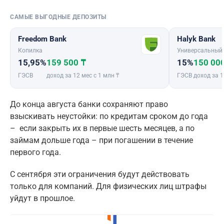
САМЫЕ ВЫГОДНЫЕ ДЕПОЗИТЫ
Freedom Bank
Halyk Bank
Копилка
Универсальный
15,95%
159 500 ₸
15%
150 00
ГЭСВ
доход за 12 мес с 1 млн ₸
ГЭСВ
доход за 1
До конца августа банки сохраняют право
взыскивать неустойки: по кредитам сроком до года
– если закрыть их в первые шесть месяцев, а по
займам дольше года – при погашении в течение
первого года.
C сентября эти ограничения будут действовать
только для компаний. Для физических лиц штрафы
уйдут в прошлое.