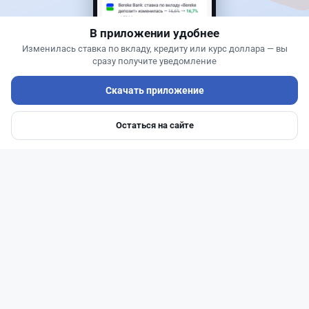
В приложении удобнее
Изменилась ставка по вкладу, кредиту или курс доллара — вы
сразу получите уведомление
Скачать приложение
Остаться на сайте
Главная
Депозиты
Ипотеки
Авто
Войти
Меню
Читать дальше →
14
51
0
23
Новости
Жанна Амирова
·
7 августа 2026 г., 14:32
Сервисы ВТБ не будут работать почти пять
часов