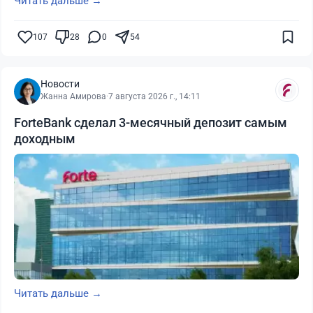
Читать дальше →
107
28
0
54
Новости
Жанна Амирова
·
7 августа 2026 г., 14:11
ForteBank сделал 3-месячный депозит самым
доходным
Читать дальше →