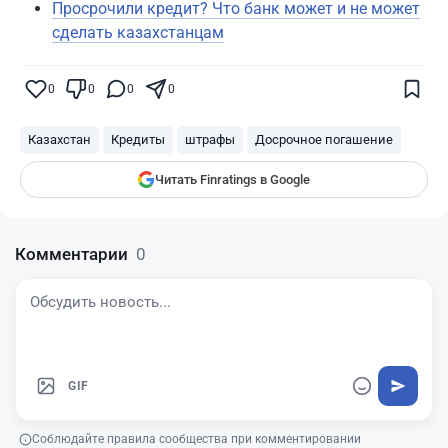
Просрочили кредит? Что банк может и не может
сделать казахстанцам
Поставьте галочку рядом с
Finratings.kz
— и наши материалы будут чаще
показываться вам
0
0
0
0
Finratings
finratings.kz
Казахстан
Кредиты
штрафы
Досрочное погашение
Читать Finratings в Google
Комментарии
0
GIF
Соблюдайте правила сообщества при комментировании