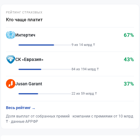
РЕЙТИНГ СТРАХОВЫХ
Кто чаще платит
67%
Интертич
9 из 14 млрд ₸
43%
СК «Евразия»
84 из 194 млрд ₸
37%
Jusan Garant
22 из 59 млрд ₸
Весь рейтинг →
Доля выплат от собранных премий · компании с премиями от 10 млрд
₸ · данные АРРФР