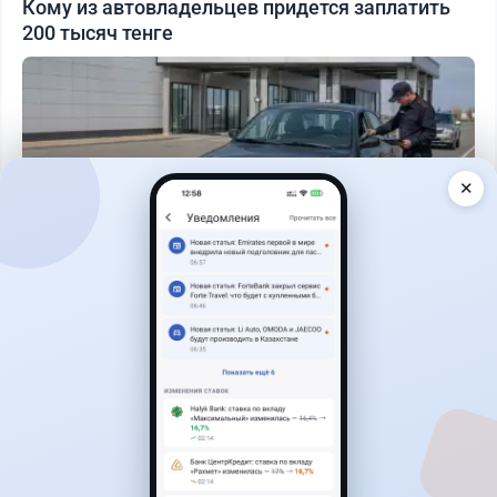
Кому из автовладельцев придется заплатить
200 тысяч тенге
✕
Читать дальше →
40
13
0
11
Новости
Жанна Амирова
·
7 августа 2026 г., 16:11
Home Credit Bank урезал ставки по депозитам