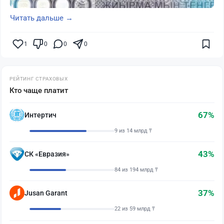
Читать дальше →
1
0
0
0
РЕЙТИНГ СТРАХОВЫХ
Кто чаще платит
67%
Интертич
9 из 14 млрд ₸
43%
СК «Евразия»
84 из 194 млрд ₸
37%
Jusan Garant
22 из 59 млрд ₸