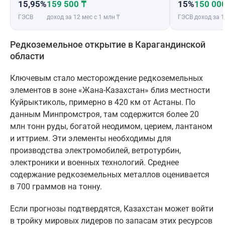
15,95%
159 500 ₸
15%
150 00
ГЭСВ
доход за 12 мес с 1 млн ₸
ГЭСВ
доход за 1
Редкоземельное открытие в Карагандинской
области
Ключевым стало месторождение редкоземельных
элементов в зоне «Жана-Казахстан» близ местности
Куйрыктиколь, примерно в 420 км от Астаны. По
данным Минпромстроя, там содержится более 20
млн тонн руды, богатой неодимом, церием, лантаном
и иттрием. Эти элементы необходимы для
производства электромобилей, ветротурбин,
электроники и военных технологий. Среднее
содержание редкоземельных металлов оценивается
в 700 граммов на тонну.
Если прогнозы подтвердятся, Казахстан может войти
в тройку мировых лидеров по запасам этих ресурсов