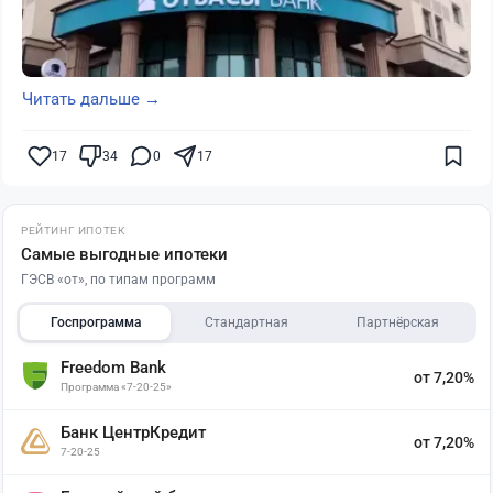
Читать дальше →
17
34
0
17
РЕЙТИНГ ИПОТЕК
Самые выгодные ипотеки
ГЭСВ «от», по типам программ
Госпрограмма
Стандартная
Партнёрская
Freedom Bank
от 7,20%
Программа «7-20-25»
Банк ЦентрКредит
от 7,20%
7-20-25