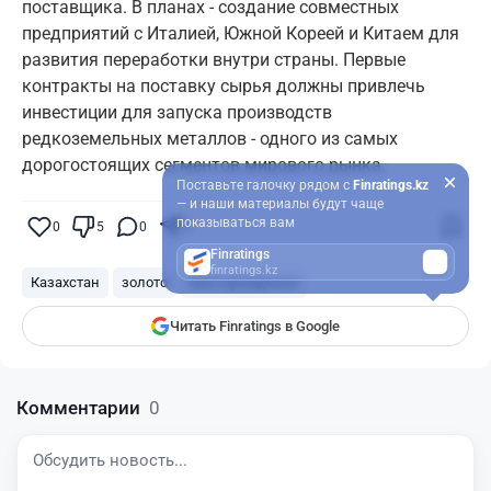
поставщика. В планах - создание совместных
предприятий с Италией, Южной Кореей и Китаем для
развития переработки внутри страны. Первые
контракты на поставку сырья должны привлечь
инвестиции для запуска производств
редкоземельных металлов - одного из самых
дорогостоящих сегментов мирового рынка.
Поставьте галочку рядом с
Finratings.kz
— и наши материалы будут чаще
показываться вам
0
5
0
0
Finratings
finratings.kz
Казахстан
золото
месторождения
Читать Finratings в Google
Комментарии
0