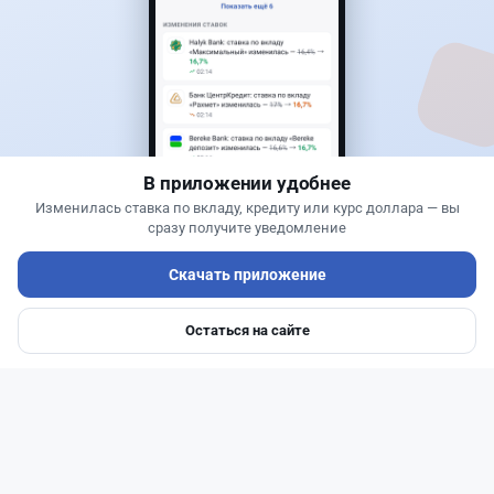
Новости
Асель Каженова
·
8 августа 2026 г., 18:03
Казахстанцам продавали мясные
полуфабрикаты, которые фактически не
проходили испытания
В приложении удобнее
Изменилась ставка по вкладу, кредиту или курс доллара — вы
сразу получите уведомление
Скачать приложение
Остаться на сайте
Главная
Депозиты
Ипотеки
Авто
Войти
Меню
Читать дальше →
0
0
0
1