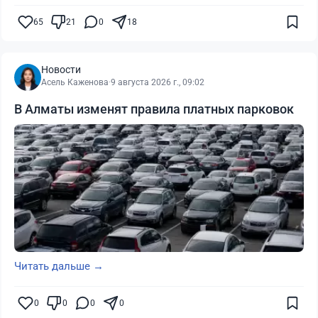
65
21
0
18
Новости
Асель Каженова
·
9 августа 2026 г., 09:02
В Алматы изменят правила платных парковок
Читать дальше →
0
0
0
0