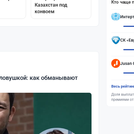
Кто чаще 
Интер
СК «Ев
Jusan 
 ловушкой: как обманывают
Весь рейтин
Доля выплат
премиями от