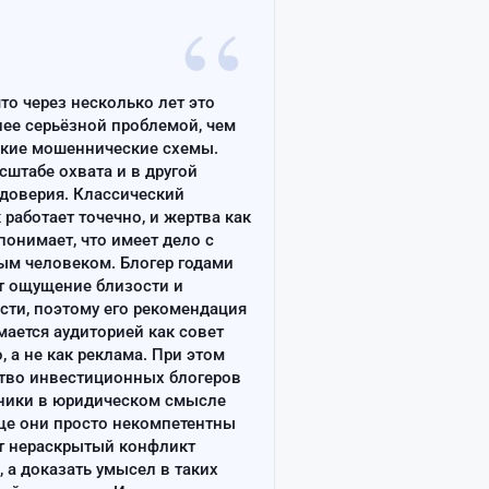
“
что через несколько лет это
лее серьёзной проблемой, чем
ские мошеннические схемы.
сштабе охвата и в другой
доверия. Классический
работает точечно, и жертва как
онимает, что имеет дело с
ым человеком. Блогер годами
т ощущение близости и
сти, поэтому его рекомендация
ается аудиторией как совет
, а не как реклама. При этом
тво инвестиционных блогеров
ники в юридическом смысле
ще они просто некомпетентны
т нераскрытый конфликт
, а доказать умысел в таких