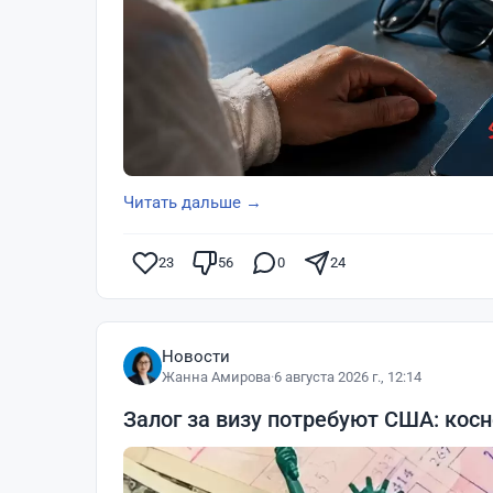
Читать дальше →
23
56
0
24
Новости
Жанна Амирова
·
6 августа 2026 г., 12:14
Залог за визу потребуют США: косн