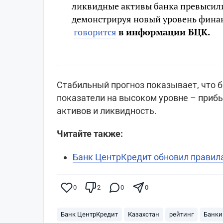
ликвидные активы банка превысили
демонстрируя новый уровень финан
говорится
в информации БЦК.
Стабильный прогноз показывает, что 
показатели на высоком уровне – приб
активов и ликвидность.
Читайте также:
Банк ЦентрКредит обновил правила
0
2
0
0
Банк ЦентрКредит
Казахстан
рейтинг
Банки