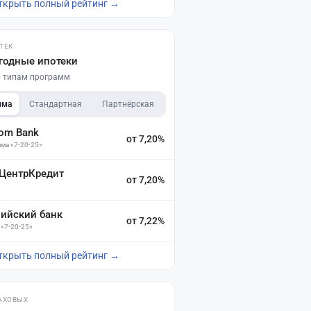
ткрыть полный рейтинг →
ТЕК
годные ипотеки
по типам программ
мма
Стандартная
Партнёрская
dom Bank
от 7,20%
ма «7-20-25»
 ЦентрКредит
от 7,20%
зийский банк
от 7,22%
 «7-20-25»
ткрыть полный рейтинг →
АХОВЫХ