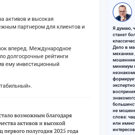
ва активов и высокая
ежным партнером для клиентов и
Я думаю, 
станет бо
классиче
Дело в ма
вок вперед. Международное
механике 
ило долгосрочные рейтинги
мошенник 
оив ему инвестиционный
минимум п
незнаком
формируе
стабильный».
экспертно
восприним
знакомого
большинс
не мошен
 стало возможным благодаря
слова: ча
чества активов и высокой
или имею
интересов
ц первого полугодия 2025 года