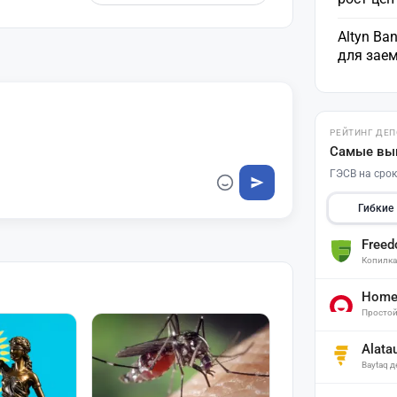
Altyn Ba
для зае
РЕЙТИНГ ДЕ
Самые вы
ГЭСВ на срок
Гибкие
Free
Копилк
Home 
Простой
Alata
Baytaq 