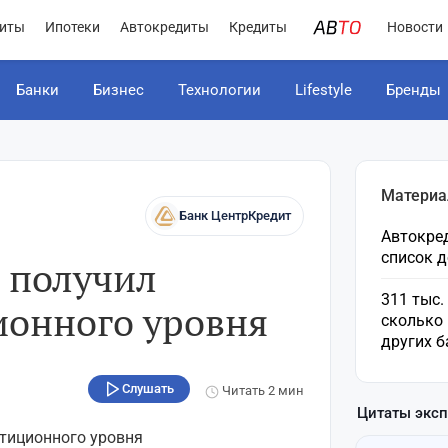
иты
Ипотеки
Автокредиты
Кредиты
Новости
Банки
Бизнес
Технологии
Lifestyle
Бренды
Материа
Банк ЦентрКредит
Автокред
список 
 получил
311 тыс.
ионного уровня
сколько 
других б
Слушать
Читать
2 мин
Цитаты экс