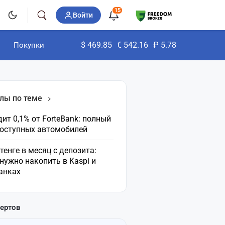
15
Войти
$
469.85
€
542.16
₽
5.78
Покупки
лы по теме
ит 0,1% от ForteBank: полный
доступных автомобилей
 тенге в месяц с депозита:
нужно накопить в Kaspi и
анках
пертов