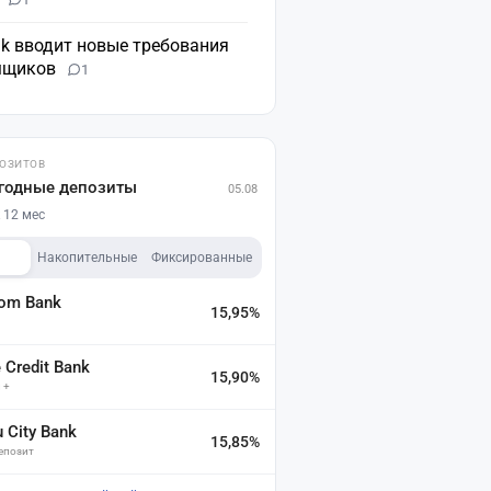
nk вводит новые требования
мщиков
1
ПОЗИТОВ
годные депозиты
05.08
 12 мес
Накопительные
Фиксированные
dom Bank
15,95%
а
Credit Bank
15,90%
 +
u City Bank
15,85%
депозит