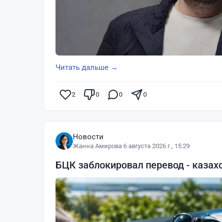
Читать дальше →
2
0
0
0
Новости
Жанна Амирова
·
6 августа 2026 г., 15:29
БЦК заблокировал перевод - казах