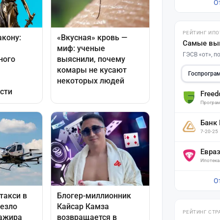
О
РЕЙТИНГ ИПО
Самые вы
ГЭСВ «от», 
Госпрогра
Free
Програм
Банк
7-20-25
Евра
Ипотека
О
РЕЙТИНГ СТР