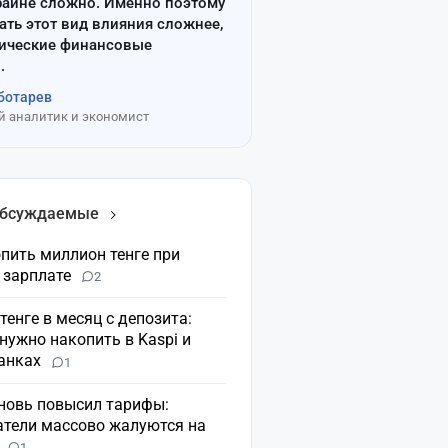
райне сложно. Именно поэтому
ать этот вид влияния сложнее,
сические финансовые
.
ботарев
 аналитик и экономист
обсуждаемые
пить миллион тенге при
 зарплате
2
 тенге в месяц с депозита:
нужно накопить в Kaspi и
банках
1
вновь повысил тарифы:
атели массово жалуются на
н
1