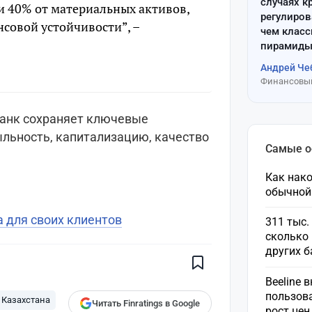
случаях к
 40% от материальных активов,
регулиров
совой устойчивости”, –
чем клас
пирамиды
Андрей Че
Финансовый
банк сохраняет ключевые
ыльность, капитализацию, качество
Самые 
Как нако
обычной
Поставьте галочку рядом с
 для своих клиентов
311 тыс.
Finratings.kz
— и наши материалы
сколько 
будут чаще показываться вам
других 
Finratings
finratings.kz
Beeline 
пользов
 Казахстана
Читать Finratings в Google
рост це