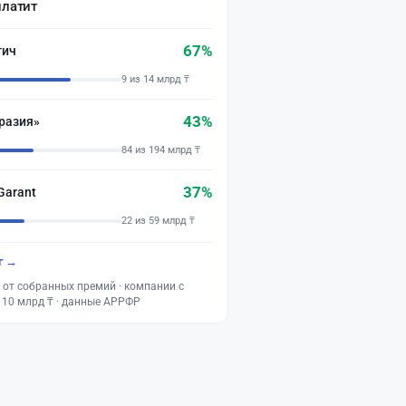
платит
67%
тич
9 из 14 млрд ₸
43%
разия»
84 из 194 млрд ₸
37%
Garant
22 из 59 млрд ₸
г →
 от собранных премий · компании с
 10 млрд ₸ · данные АРРФР