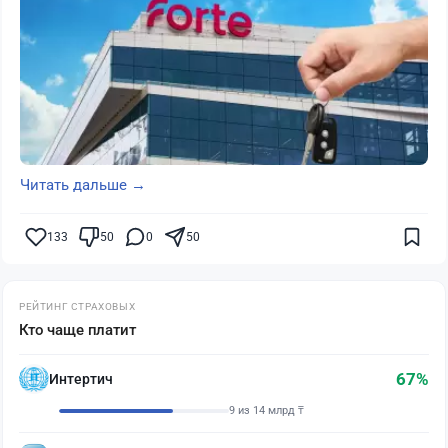
Читать дальше →
133
50
0
50
РЕЙТИНГ СТРАХОВЫХ
Кто чаще платит
67%
Интертич
9 из 14 млрд ₸