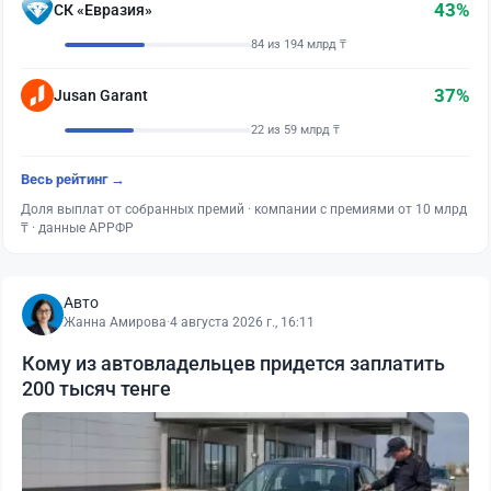
43%
СК «Евразия»
84 из 194 млрд ₸
37%
Jusan Garant
22 из 59 млрд ₸
Весь рейтинг →
Доля выплат от собранных премий · компании с премиями от 10 млрд
₸ · данные АРРФР
Авто
Жанна Амирова
·
4 августа 2026 г., 16:11
Кому из автовладельцев придется заплатить
200 тысяч тенге