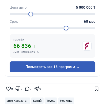
Цена авто
5 000 000
₸
Срок
60
мес
ПЛАТЁЖ
66 836 ₸
/мес · ставка от 0,1%
Посмотреть все 16 программ →
Поставьте галочку рядом с
Finratings.kz
— и наши материалы будут чаще
показываться вам
0
0
0
0
Finratings
finratings.kz
авто Казахстан
Китай
Toyota
Новинка