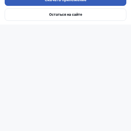
Читать дальше →
Остаться на сайте
Главная
Депозиты
Ипотеки
Авто
Войти
Меню
27
6
0
1
Новости
Жанна Амирова
·
5 августа 2026 г., 11:54
БЦК меняет плату за счета: новые тарифы
заработают 20 августа
Читать дальше →