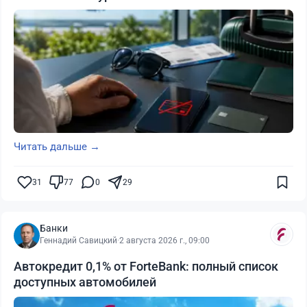
Читать дальше →
31
77
0
29
Банки
Геннадий Савицкий
·
2 августа 2026 г., 09:00
Автокредит 0,1% от ForteBank: полный список
доступных автомобилей