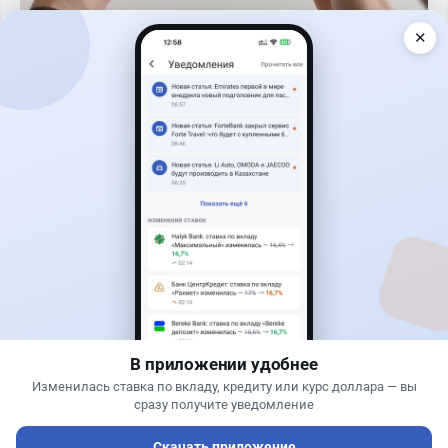
✕
Читать дальше →
51
13
0
21
Новости
Жанна Амирова
·
4 августа 2026 г., 10:17
Въезд в Казахстан изменят: иностранцам
понадобится разрешение
В приложении удобнее
Изменилась ставка по вкладу, кредиту или курс доллара — вы
сразу получите уведомление
Скачать приложение