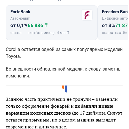
ForteBank
Freedom Ban
Автокредит
Цифровой авто
от 0,1%
66 836 ₸
от 3%
71 87
ставка
платёж в месяц с 4 млн ₸
ставка
платёж 
Corolla остается одной из самых популярных моделей
Toyota.
Во внешности обновленной модели, к слову, заметны
изменения.
Заднюю часть практически не тронули – изменили
только оформление фонарей и
добавили новые
варианты колесных дисков
(до 17 дюймов). Силуэт
остался привычным, но в целом машина выглядит
современнее и динамичнее.