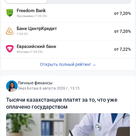
Freedom Bank
от 7,20%
Программа «7-20-25»
Банк ЦентрКредит
от 7,20%
7-20-25
Евразийский банк
от 7,22%
Ипотека «7-20-25»
Открыть полный рейтинг →
Личные финансы
Теңіз Боташ
·
6 августа 2026 г., 13:15
Тысячи казахстанцев платят за то, что уже
оплачено государством