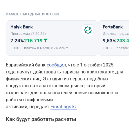
САМЫЕ ВЫГОДНЫЕ ИПОТЕКИ
Halyk Bank
ForteBank
Программа «7-20-25»
Ипотека под зал
7,24%
215 719 ₸
9,53%
243 4
ГЭСВ
платёж в месяц с 24 млн ₸
ГЭСВ
платёж 
Евразийский банк
сообщил
, что с 1 октября 2025
года начнут действовать тарифы по криптокарте для
физических лиц. Это один из первых подобных
продуктов на казахстанском рынке, который
открывает для пользователей новые возможности
работы с цифровыми
активами, передает
Finratings.kz
Как будут работать расчеты