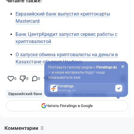
Читайте также:
Евразийский банк выпустил криптокарты
Mastercard
Банк ЦентрКредит запустил сервис работы с
криптовалютой
О запуске обмена криптовалюты на деньги в
Казахстане объявил Нацбанк
Поставьте галочку рядом с
Finratings.kz
— и наши материалы будут чаще
показываться вам
0
0
0
0
Finratings
finratings.kz
Евразийский банк
Казахстан
Банки Казахстана
Читать Finratings в Google
Комментарии
0