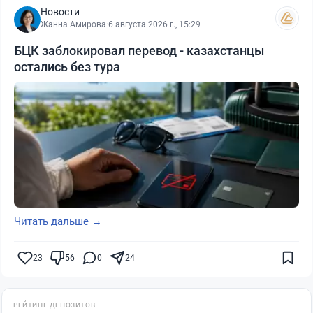
Новости
Жанна Амирова
·
6 августа 2026 г., 15:29
БЦК заблокировал перевод - казахстанцы
остались без тура
Читать дальше →
23
56
0
24
РЕЙТИНГ ДЕПОЗИТОВ