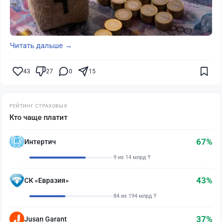
Читать дальше →
43
27
0
15
РЕЙТИНГ СТРАХОВЫХ
Кто чаще платит
67%
Интертич
9 из 14 млрд ₸
43%
СК «Евразия»
84 из 194 млрд ₸
37%
Jusan Garant