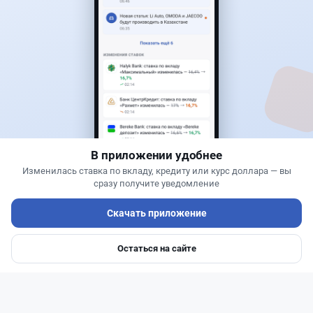
50
13
0
21
Банки
Теңіз Боташ
·
5 августа 2026 г., 13:10
Alatau City Bank разыгрывает 33 млн тенге:
какие условия скрываются в правилах акции
В приложении удобнее
Изменилась ставка по вкладу, кредиту или курс доллара — вы
сразу получите уведомление
Скачать приложение
Остаться на сайте
Главная
Депозиты
Ипотеки
Авто
Войти
Меню
Читать дальше →