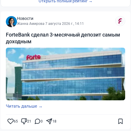
Открыть полный рейтинг →
Новости
Жанна Амирова
·
7 августа 2026 г., 14:11
ForteBank сделал 3-месячный депозит самым
доходным
Читать дальше →
65
21
0
18