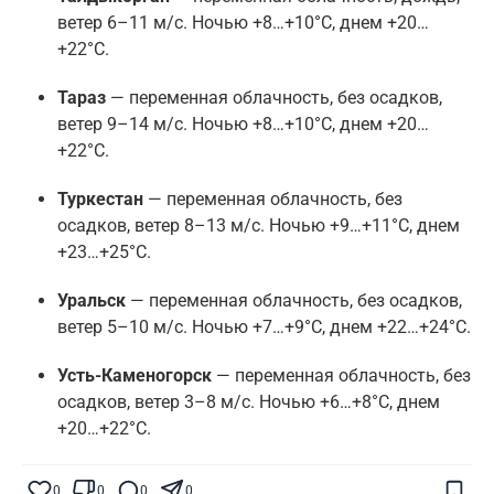
ветер 6–11 м/с. Ночью +8…+10°C, днем +20…
+22°C.
Тараз
— переменная облачность, без осадков,
ветер 9–14 м/с. Ночью +8…+10°C, днем +20…
+22°C.
Туркестан
— переменная облачность, без
осадков, ветер 8–13 м/с. Ночью +9…+11°C, днем
+23…+25°C.
Уральск
— переменная облачность, без осадков,
ветер 5–10 м/с. Ночью +7…+9°C, днем +22…+24°C.
Усть-Каменогорск
— переменная облачность, без
осадков, ветер 3–8 м/с. Ночью +6…+8°C, днем
+20…+22°C.
Поставьте галочку рядом с
Finratings.kz
— и наши материалы будут чаще
показываться вам
0
0
0
0