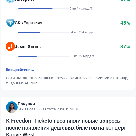
9 из 14 млрд ₸
43%
СК «Евразия»
84 из 194 млрд ₸
37%
Jusan Garant
22 из 59 млрд ₸
Весь рейтинг →
Доля выплат от собранных премий · компании с премиями от 10 млрд
₸ · данные АРРФР
Покупки
Теңіз Боташ
·
6 августа 2026 г., 20:30
К Freedom Ticketon возникли новые вопросы
после появления дешевых билетов на концерт
Kanye West