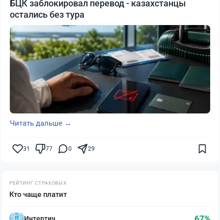
БЦК заблокировал перевод - казахстанцы
остались без тура
Читать дальше →
31
77
0
29
РЕЙТИНГ СТРАХОВЫХ
Кто чаще платит
67%
Интертич