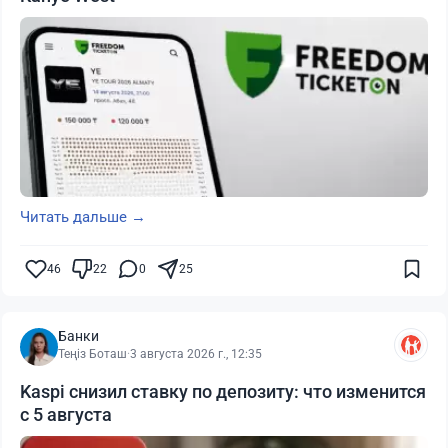
Читать дальше →
46
22
0
25
Банки
Теңіз Боташ
·
3 августа 2026 г., 12:35
Kaspi снизил ставку по депозиту: что изменится
с 5 августа