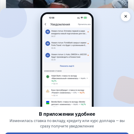
✕
Читать дальше →
0
0
0
0
Новости
Жанна Амирова
·
4 августа 2026 г., 10:17
Въезд в Казахстан изменят: иностранцам
понадобится разрешение
В приложении удобнее
Изменилась ставка по вкладу, кредиту или курс доллара — вы
сразу получите уведомление