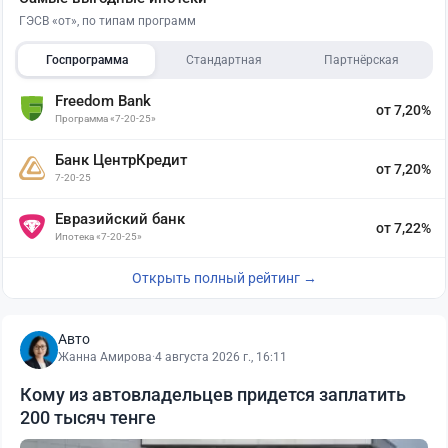
ГЭСВ «от», по типам программ
Госпрограмма
Стандартная
Партнёрская
Freedom Bank
от 7,20%
Программа «7-20-25»
Банк ЦентрКредит
от 7,20%
7-20-25
Евразийский банк
от 7,22%
Ипотека «7-20-25»
Открыть полный рейтинг →
Авто
Жанна Амирова
·
4 августа 2026 г., 16:11
Кому из автовладельцев придется заплатить
200 тысяч тенге