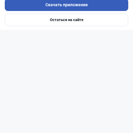
Скачать приложение
Остаться на сайте
Главная
Депозиты
Ипотеки
Авто
Войти
Меню
Читать дальше →
27
6
0
1
Банки
Теңіз Боташ
·
4 августа 2026 г., 20:30
Как сохранить экран Kaspi.kz, если приложение
запрещает скриншоты