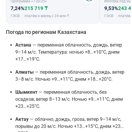
Программа «7-20-25»
Ипотека под зал
7,24%
215 719 ₸
9,53%
243 4
ГЭСВ
платёж в месяц с 24 млн ₸
ГЭСВ
платёж 
Погода по регионам Казахстана
Астана
— переменная облачность, дождь, ветер
9–14 м/с. Температура: ночью +8…+10°C, днем
+17…+19°C.
Алматы
— переменная облачность, дождь, ветер
3–8 м/с. Ночью +9…+11°C, днем +18…+20°C.
Шымкент
— переменная облачность, без
осадков, ветер 8–13 м/с. Ночью +9…+11°C, днем
+23…+25°C.
Актау
— облачно, дождь, гроза, ветер 9–14 м/с,
порывы до 20 м/с. Ночью +13…+15°C, днем +23…