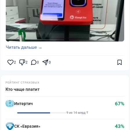
Читать дальше →
2
2
0
0
РЕЙТИНГ СТРАХОВЫХ
Кто чаще платит
67%
Интертич
9 из 14 млрд ₸
43%
СК «Евразия»