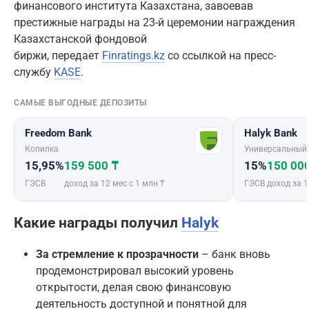
финансового института Казахстана, завоевав
престижные награды на 23-й церемонии награждения
Казахстанской фондовой
биржи, передает
Finratings.kz
со ссылкой на пресс-
службу
KASE
.
САМЫЕ ВЫГОДНЫЕ ДЕПОЗИТЫ
Freedom Bank
Halyk Bank
Копилка
Универсальный
15,95%
159 500 ₸
15%
150 00
ГЭСВ
доход за 12 мес с 1 млн ₸
ГЭСВ
доход за 1
Какие награды получил
Halyk
За стремление к прозрачности
– банк вновь
продемонстрировал высокий уровень
открытости, делая свою финансовую
деятельность доступной и понятной для