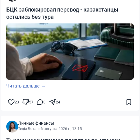
БЦК заблокировал перевод - казахстанцы
остались без тура
Читать дальше →
23
57
0
24
Личные финансы
Теңіз Боташ
·
6 августа 2026 г., 13:15