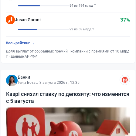
84 из 194 млрд ₸
37%
Jusan Garant
22 из 59 млрд ₸
Весь рейтинг →
Доля выплат от собранных премий · компании с премиями от 10 млрд
₸ · данные АРРФР
Банки
Теңіз Боташ
·
3 августа 2026 г., 12:35
Kaspi снизил ставку по депозиту: что изменится
с 5 августа