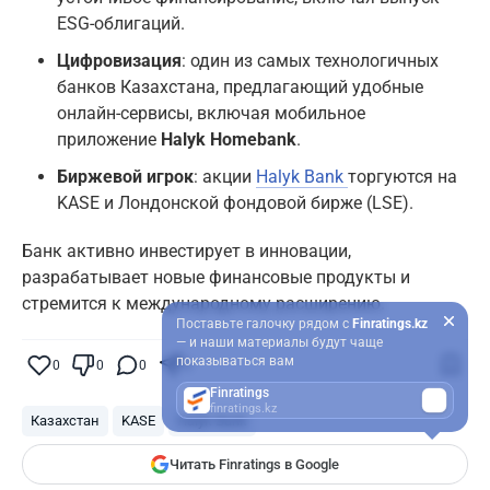
ESG-облигаций.
Цифровизация
: один из самых технологичных
банков Казахстана, предлагающий удобные
онлайн-сервисы, включая мобильное
приложение
Halyk Homebank
.
Биржевой игрок
: акции
Halyk Bank
торгуются на
KASE и Лондонской фондовой бирже (LSE).
Банк активно инвестирует в инновации,
разрабатывает новые финансовые продукты и
стремится к международному расширению.
Поставьте галочку рядом с
Finratings.kz
— и наши материалы будут чаще
показываться вам
0
0
0
0
Finratings
finratings.kz
Казахстан
KASE
Halyk Bank
Читать Finratings в Google