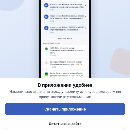
Читать дальше →
50
13
0
21
Банки
Теңіз Боташ
·
5 августа 2026 г., 13:10
Alatau City Bank разыгрывает 33 млн тенге:
какие условия скрываются в правилах акции
В приложении удобнее
Изменилась ставка по вкладу, кредиту или курс доллара — вы
сразу получите уведомление
Скачать приложение
Остаться на сайте
Главная
Депозиты
Ипотеки
Авто
Войти
Меню