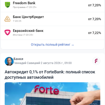
Freedom Bank
от 7,20%
Программа «7-20-25»
Банк ЦентрКредит
от 7,20%
7-20-25
Евразийский банк
от 7,22%
Ипотека «7-20-25»
Открыть полный рейтинг →
Банки
Геннадий Савицкий
·
2 августа 2026 г., 09:00
Автокредит 0,1% от ForteBank: полный список
доступных автомобилей