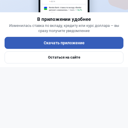
какие условия скрываются в правилах акции
В приложении удобнее
Изменилась ставка по вкладу, кредиту или курс доллара — вы
сразу получите уведомление
Скачать приложение
Остаться на сайте
Главная
Депозиты
Ипотеки
Авто
Войти
Меню
Читать дальше →
93
30
0
28
Банки
Теңіз Боташ
·
4 августа 2026 г., 20:30
Как сохранить экран Kaspi.kz, если приложение
запрещает скриншоты