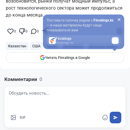
возобновится, рынки получат мощный импульс, а
рост технологического сектора может продолжиться
до конца месяца.
Поставьте галочку рядом с
Finratings.kz
— и наши материалы будут чаще
показываться вам
0
0
0
0
Finratings
finratings.kz
Казахстан
США
Трамп
экономика
Дональд Трамп
Читать Finratings в Google
Комментарии
0
GIF