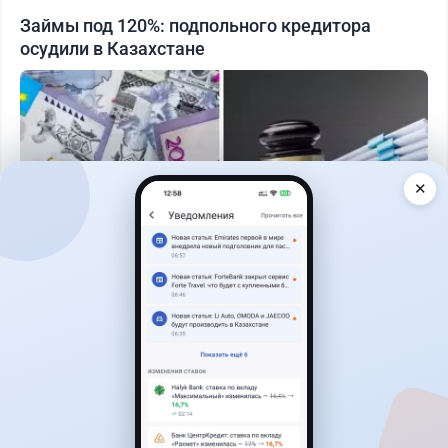
Займы под 120%: подпольного кредитора
осудили в Казахстане
✕
Читать дальше →
3
1
0
0
Банки
Теңіз Боташ
·
5 августа 2026 г., 13:10
Alatau City Bank разыгрывает 33 млн тенге: