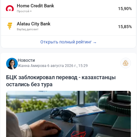
Home Credit Bank
15,90%
Простой +
Alatau City Bank
15,85%
Baytaq депозит
Открыть полный рейтинг →
Новости
Жанна Амирова
·
6 августа 2026 г., 15:29
БЦК заблокировал перевод - казахстанцы
остались без тура