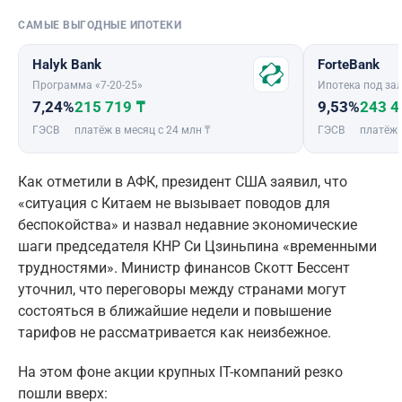
САМЫЕ ВЫГОДНЫЕ ИПОТЕКИ
Halyk Bank
ForteBank
Программа «7-20-25»
Ипотека под зал
7,24%
215 719 ₸
9,53%
243 4
ГЭСВ
платёж в месяц с 24 млн ₸
ГЭСВ
платёж 
Как отметили в АФК, президент США заявил, что
«ситуация с Китаем не вызывает поводов для
беспокойства» и назвал недавние экономические
шаги председателя КНР Си Цзиньпина «временными
трудностями». Министр финансов Скотт Бессент
уточнил, что переговоры между странами могут
состояться в ближайшие недели и повышение
тарифов не рассматривается как неизбежное.
На этом фоне акции крупных IT-компаний резко
пошли вверх: