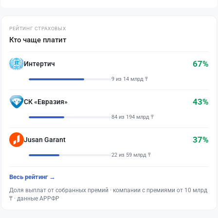
РЕЙТИНГ СТРАХОВЫХ
Кто чаще платит
67%
Интертич
9 из 14 млрд ₸
43%
СК «Евразия»
84 из 194 млрд ₸
37%
Jusan Garant
22 из 59 млрд ₸
Весь рейтинг →
Доля выплат от собранных премий · компании с премиями от 10 млрд
₸ · данные АРРФР