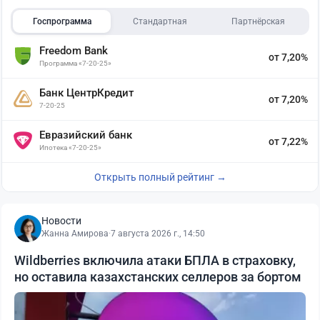
Госпрограмма
Стандартная
Партнёрская
Freedom Bank
от 7,20%
Программа «7-20-25»
Банк ЦентрКредит
от 7,20%
7-20-25
Евразийский банк
от 7,22%
Ипотека «7-20-25»
Открыть полный рейтинг →
Новости
Жанна Амирова
·
7 августа 2026 г., 14:50
Wildberries включила атаки БПЛА в страховку,
но оставила казахстанских селлеров за бортом