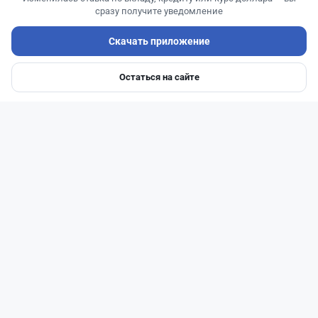
сразу получите уведомление
Скачать приложение
Читать дальше →
Остаться на сайте
Главная
Депозиты
Ипотеки
Авто
Войти
Меню
27
6
0
1
Банки
Теңіз Боташ
·
4 августа 2026 г., 20:30
Как сохранить экран Kaspi.kz, если приложение
запрещает скриншоты