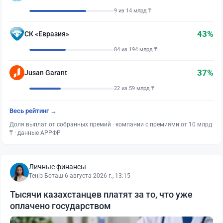
9 из 14 млрд ₸
43%
СК «Евразия»
84 из 194 млрд ₸
37%
Jusan Garant
22 из 59 млрд ₸
Весь рейтинг →
Доля выплат от собранных премий · компании с премиями от 10 млрд
₸ · данные АРРФР
Личные финансы
Теңіз Боташ
·
6 августа 2026 г., 13:15
Тысячи казахстанцев платят за то, что уже
оплачено государством