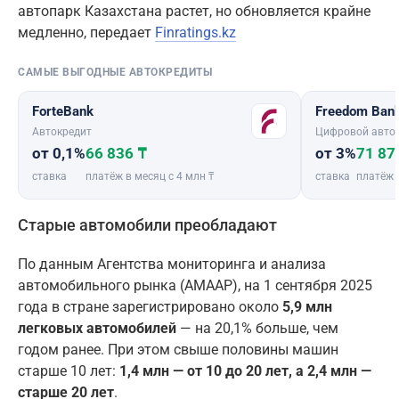
автопарк Казахстана растет, но обновляется крайне
медленно, передает
Finratings.kz
САМЫЕ ВЫГОДНЫЕ АВТОКРЕДИТЫ
ForteBank
Freedom Ban
Автокредит
Цифровой авто
от 0,1%
66 836 ₸
от 3%
71 87
ставка
платёж в месяц с 4 млн ₸
ставка
платёж 
Старые автомобили преобладают
По данным Агентства мониторинга и анализа
автомобильного рынка (АМААР), на 1 сентября 2025
года в стране зарегистрировано около
5,9 млн
легковых автомобилей
— на 20,1% больше, чем
годом ранее. При этом свыше половины машин
старше 10 лет:
1,4 млн — от 10 до 20 лет, а 2,4 млн —
старше 20 лет
.