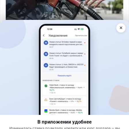
✕
Читать дальше →
0
0
0
0
Новости
Жанна Амирова
·
4 августа 2026 г., 10:17
Въезд в Казахстан изменят: иностранцам
понадобится разрешение
В приложении удобнее
Изменилась ставка по вкладу, кредиту или курс доллара — вы