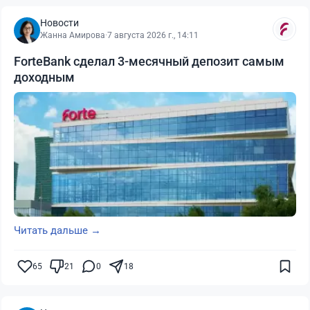
Новости
Жанна Амирова
·
7 августа 2026 г., 14:11
ForteBank сделал 3-месячный депозит самым
доходным
Читать дальше →
65
21
0
18