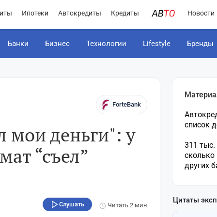
иты
Ипотеки
Автокредиты
Кредиты
Новости
Банки
Бизнес
Технологии
Lifestyle
Бренды
Материа
ForteBank
Автокред
список 
л мои деньги": у
311 тыс.
мат “съел”
сколько 
других б
Цитаты экс
Слушать
Читать
2 мин