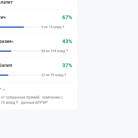
платит
67%
тич
9 из 14 млрд ₸
43%
разия»
84 из 194 млрд ₸
37%
Garant
22 из 59 млрд ₸
г →
 от собранных премий · компании с
 10 млрд ₸ · данные АРРФР