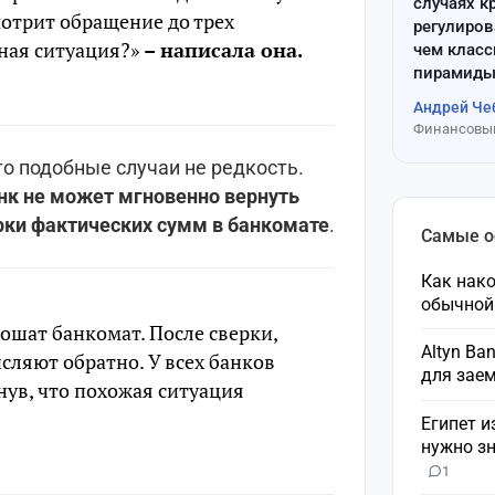
случаях к
мотрит обращение до трех
регулиров
чная ситуация?»
– написала она.
чем клас
пирамиды
Андрей Че
Финансовый
о подобные случаи не редкость.
нк не может мгновенно вернуть
рки фактических сумм в банкомате
.
Самые 
Как нако
обычной
тошат банкомат. После сверки,
Altyn Ba
сляют обратно. У всех банков
для зае
нув, что похожая ситуация
Египет и
нужно зн
1