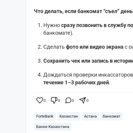
Что делать, если банкомат “съел” день
Нужно
сразу позвонить в службу 
банкомате).
Сделать
фото или видео экрана
с о
Сохранить чек или запись в истори
Дождаться проверки инкассаторо
течение 1–3 рабочих дней
.
0
0
0
0
ForteBank
Казахстан
Астана
банкомат
Банки Казахстана