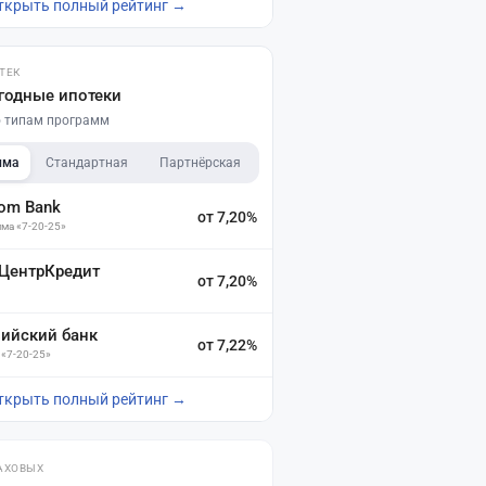
ткрыть полный рейтинг →
ТЕК
годные ипотеки
по типам программ
мма
Стандартная
Партнёрская
dom Bank
от 7,20%
ма «7-20-25»
 ЦентрКредит
от 7,20%
зийский банк
от 7,22%
 «7-20-25»
ткрыть полный рейтинг →
АХОВЫХ