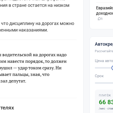
ния в стране остается на низком
Евразий
доходнос
1
что дисциплину на дорогах можно
овенными наказаниями.
Автокре
Рассчитайте
водительской на дорогах надо
тим навести порядок, то должен
Цена авт
ушил — удар током сразу. Ни
вает пальцы, зная, что
Срок
зал депутат.
ПЛАТЁЖ
66 8
ителях
/мес · ста