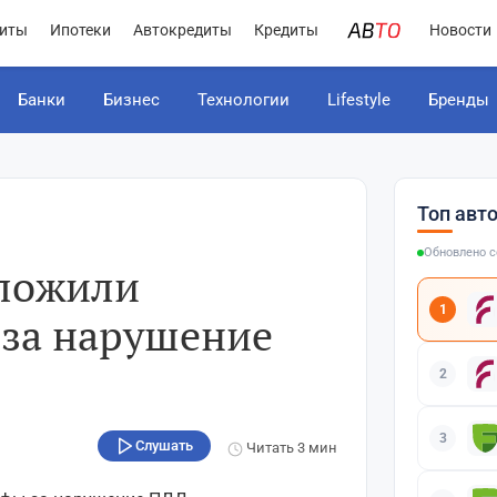
иты
Ипотеки
Автокредиты
Кредиты
Новости
Банки
Бизнес
Технологии
Lifestyle
Бренды
Топ авт
Обновлено с
дложили
1
за нарушение
2
3
Слушать
Читать
3 мин