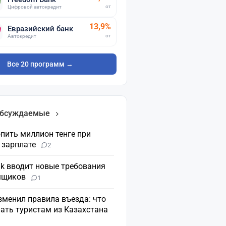
от
Цифровой автокредит
13,9%
Евразийский банк
от
Автокредит
Все 20 программ →
обсуждаемые
пить миллион тенге при
 зарплате
2
nk вводит новые требования
мщиков
1
зменил правила въезда: что
ать туристам из Казахстана