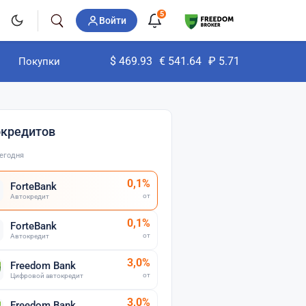
5
Войти
$
469.93
€
541.64
₽
5.71
Покупки
окредитов
егодня
0,1%
ForteBank
от
Автокредит
0,1%
ForteBank
от
Автокредит
3,0%
Freedom Bank
от
Цифровой автокредит
3,0%
Freedom Bank