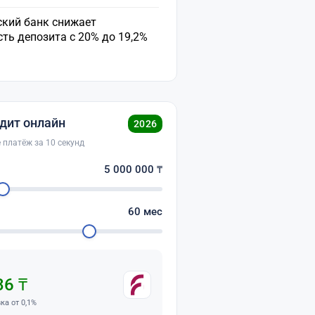
ский банк снижает
ть депозита с 20% до 19,2%
дит онлайн
2026
 платёж за 10 секунд
о
5 000 000
₸
60
мес
36 ₸
вка от 0,1%