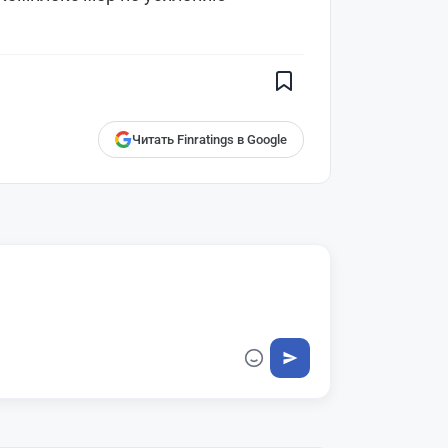
Поставьте галочку рядом с
Finratings.kz
— и наши материалы
будут чаще показываться вам
Finratings
finratings.kz
Читать Finratings в Google