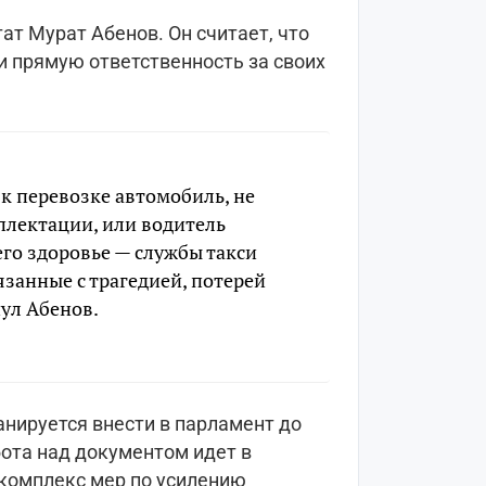
т Мурат Абенов. Он считает, что
и прямую ответственность за своих
 к перевозке автомобиль, не
лектации, или водитель
его здоровье — службы такси
язанные с трагедией, потерей
нул Абенов.
анируется внести в парламент до
бота над документом идет в
комплекс мер по усилению