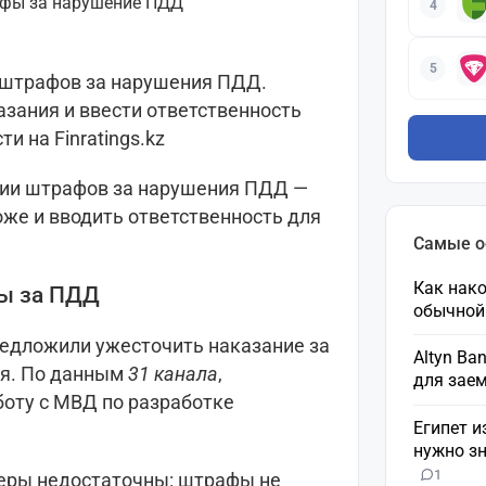
4
5
 штрафов за нарушения ПДД.
зания и ввести ответственность
и на Finratings.kz
нии штрафов за нарушения ПДД —
же и вводить ответственность для
Самые 
Как нако
ы за ПДД
обычной
едложили ужесточить наказание за
Altyn Ba
ия. По данным
31 канала
,
для зае
оту с МВД по разработке
Египет и
нужно зн
1
еры недостаточны: штрафы не