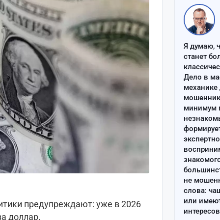
Я думаю, 
станет бо
классиче
Дело в ма
механике 
мошенник 
минимум п
незнаком
формируе
экспертно
восприним
знакомого
большинс
не мошен
слова: ча
или имею
литики предупреждают: уже в 2026
интересов
за доллар.