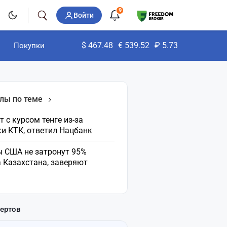
9
Войти
$
467.48
€
539.52
₽
5.73
Покупки
лы по теме
т с курсом тенге из-за
и КТК, ответил Нацбанк
 США не затронут 95%
 Казахстана, заверяют
пертов