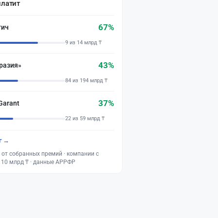
платит
67%
тич
9 из 14 млрд ₸
43%
разия»
84 из 194 млрд ₸
37%
Garant
22 из 59 млрд ₸
г →
 от собранных премий · компании с
 10 млрд ₸ · данные АРРФР