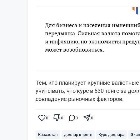
Для бизнеса и населения нынешний 
передышка. Сильная валюта помога
и инфляцию, но экономисты предуп
может возобновиться.
Тем, кто планирует крупные валютные 
учитывать, что курс в 530 тенге за дол
совпадение рыночных факторов.
0
0
0
0
Казахстан
доллар к тенге
Курс доллара
Эксп