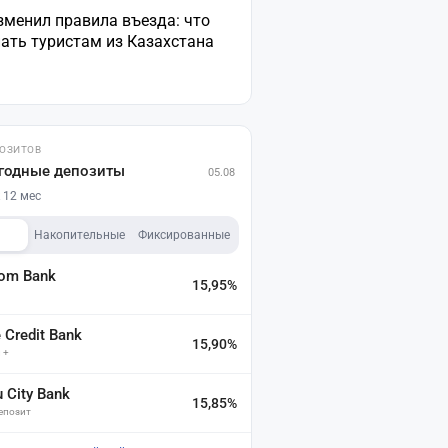
зменил правила въезда: что
ать туристам из Казахстана
ПОЗИТОВ
годные депозиты
05.08
 12 мес
Накопительные
Фиксированные
dom Bank
15,95%
а
Credit Bank
15,90%
 +
u City Bank
15,85%
депозит