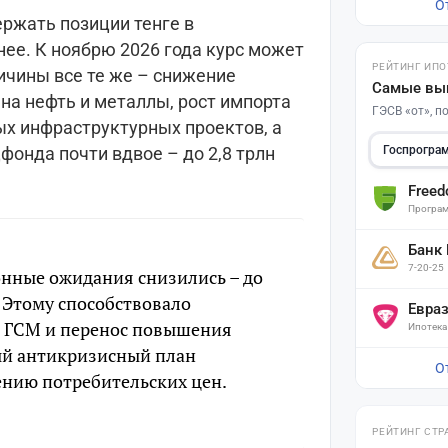
О
ржать позиции тенге в
ее. К ноябрю 2026 года курс может
РЕЙТИНГ ИПО
ричины все те же – снижение
Самые вы
 на нефть и металлы, рост импорта
ГЭСВ «от», 
ых инфраструктурных проектов, а
Госпрогра
онда почти вдвое – до 2,8 трлн
Free
Програм
Банк
7-20-25
онные ожидания снизились – до
 Этому способствовало
Евра
на ГСМ и перенос повышения
Ипотека
ый антикризисный план
О
ению потребительских цен.
РЕЙТИНГ СТР