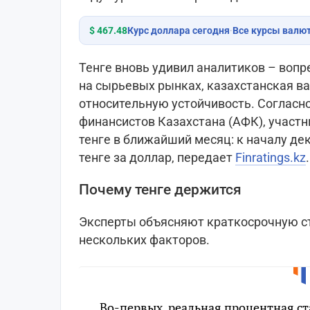
$ 467.48
Курс доллара сегодня
·
Все курсы валю
Тенге вновь удивил аналитиков – воп
на сырьевых рынках, казахстанская в
относительную устойчивость. Согласн
финансистов Казахстана (АФК), участ
тенге в ближайший месяц: к началу де
тенге за доллар, передает
Finratings.kz
.
Почему тенге держится
Эксперты объясняют краткосрочную с
нескольких факторов.
Во-первых, реальная процентная ст