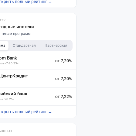
ткрыть полный рейтинг →
ТЕК
годные ипотеки
по типам программ
мма
Стандартная
Партнёрская
dom Bank
от 7,20%
ма «7-20-25»
 ЦентрКредит
от 7,20%
зийский банк
от 7,22%
 «7-20-25»
ткрыть полный рейтинг →
АХОВЫХ