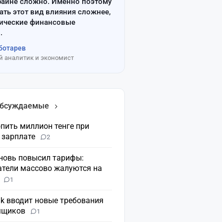
райне сложно. Именно поэтому
ать этот вид влияния сложнее,
сические финансовые
.
ботарев
 аналитик и экономист
обсуждаемые
пить миллион тенге при
 зарплате
2
вновь повысил тарифы:
атели массово жалуются на
н
1
nk вводит новые требования
мщиков
1