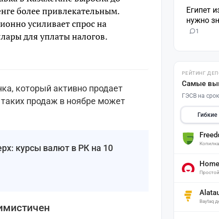
тенге более привлекательным.
Египет и
нужно зн
ионно усиливает спрос на
1
лары для уплаты налогов.
РЕЙТИНГ ДЕ
Самые вы
ка, который активно продает
ГЭСВ на срок
 таких продаж в ноябре может
Гибкие
Free
Копилк
рх: курсы валют в РК на 10
Home 
Простой
Alata
Baytaq 
имистичен