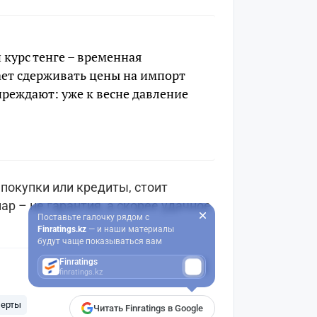
курс тенге – временная
ет сдерживать цены на импорт
реждают: уже к весне давление
покупки или кредиты, стоит
лар – не гарантия, а скорее удачное
Поставьте галочку рядом с
Finratings.kz
— и наши материалы
будут чаще показываться вам
Finratings
finratings.kz
ерты
Читать Finratings в Google