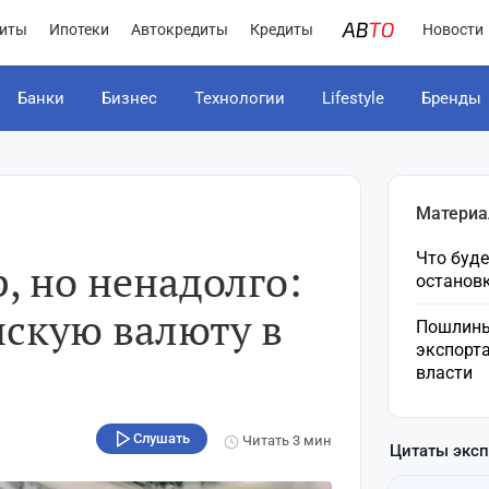
иты
Ипотеки
Автокредиты
Кредиты
Новости
Банки
Бизнес
Технологии
Lifestyle
Бренды
Материа
Что буде
р, но ненадолго:
остановк
нскую валюту в
Пошлины
экспорта
власти
Слушать
Читать
3 мин
Цитаты экс