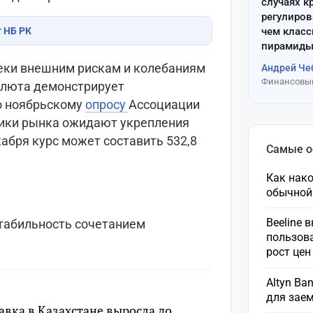
случаях к
регулиров
чем клас
т НБ РК
пирамиды
реки внешним рискам и колебаниям
Андрей Че
Финансовый
алюта демонстрирует
о ноябрьскому
опросу
Ассоциации
ники рынка ожидают укрепления
кабря курс может составить 532,8
Самые 
Как нако
обычной
Beeline 
табильность сочетанием
пользов
рост це
Altyn Ba
для зае
авка в Казахстане выросла до