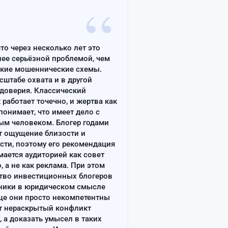
“
что через несколько лет это
лее серьёзной проблемой, чем
ские мошеннические схемы.
сштабе охвата и в другой
доверия. Классический
работает точечно, и жертва как
онимает, что имеет дело с
ым человеком. Блогер годами
т ощущение близости и
сти, поэтому его рекомендация
ается аудиторией как совет
, а не как реклама. При этом
тво инвестиционных блогеров
ники в юридическом смысле
ще они просто некомпетентны
т нераскрытый конфликт
, а доказать умысел в таких