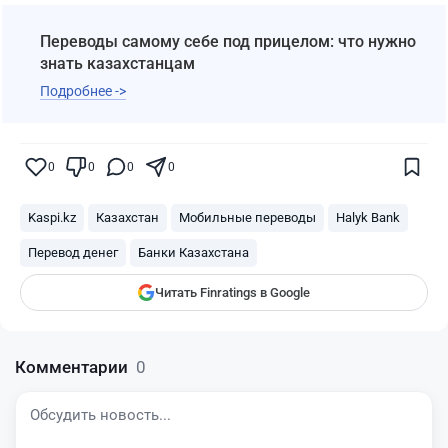
Переводы самому себе под прицелом: что нужно
знать казахстанцам
Подробнее ->
Поставьте галочку рядом с
Finratings.kz
0
0
0
0
— и наши материалы будут чаще
показываться вам
Kaspi.kz
Казахстан
Мобильные переводы
Halyk Bank
Finratings
finratings.kz
Перевод денег
Банки Казахстана
Читать Finratings в Google
Комментарии
0