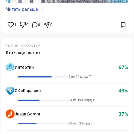
Читать дальше →
1
0
0
0
РЕЙТИНГ СТРАХОВЫХ
Кто чаще платит
67%
Интертич
9 из 14 млрд ₸
43%
СК «Евразия»
84 из 194 млрд ₸
37%
Jusan Garant
22 из 59 млрд ₸