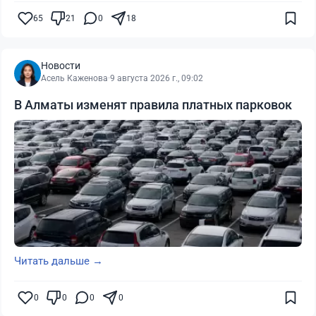
65
21
0
18
Новости
Асель Каженова
·
9 августа 2026 г., 09:02
В Алматы изменят правила платных парковок
Читать дальше →
0
0
0
0