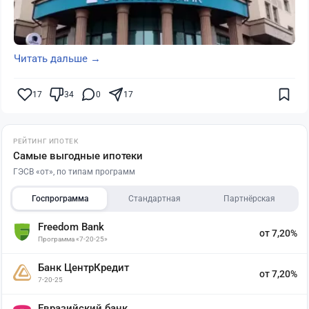
Читать дальше →
17
34
0
17
РЕЙТИНГ ИПОТЕК
Самые выгодные ипотеки
ГЭСВ «от», по типам программ
Госпрограмма
Стандартная
Партнёрская
Freedom Bank
от 7,20%
Программа «7-20-25»
Банк ЦентрКредит
от 7,20%
7-20-25
Евразийский банк