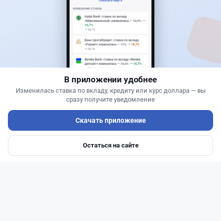
Новости
Асель Каженова
·
8 августа 2026 г., 18:03
Казахстанцам продавали мясные
полуфабрикаты, которые фактически не
проходили испытания
В приложении удобнее
Изменилась ставка по вкладу, кредиту или курс доллара — вы
сразу получите уведомление
Скачать приложение
Остаться на сайте
Главная
Депозиты
Ипотеки
Авто
Войти
Меню
Читать дальше →
0
0
0
1