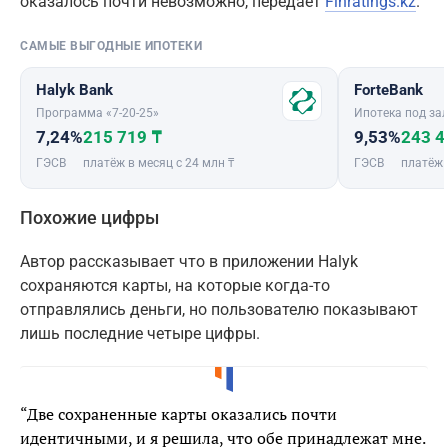
оказалось почти невозможно, передает
Finratings.kz
.
САМЫЕ ВЫГОДНЫЕ ИПОТЕКИ
Halyk Bank
ForteBank
Программа «7-20-25»
Ипотека под зал
7,24%
215 719 ₸
9,53%
243 4
ГЭСВ
платёж в месяц с 24 млн ₸
ГЭСВ
платёж 
Похожие цифры
Автор рассказывает что в приложении Halyk
сохраняются карты, на которые когда-то
отправлялись деньги, но пользователю показывают
лишь последние четыре цифры.
“Две сохраненные карты оказались почти
идентичными, и я решила, что обе принадлежат мне.