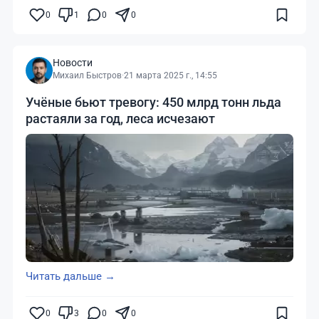
0
1
0
0
Новости
Михаил Быстров
·
21 марта 2025 г., 14:55
Учёные бьют тревогу: 450 млрд тонн льда
растаяли за год, леса исчезают
Читать дальше →
0
3
0
0