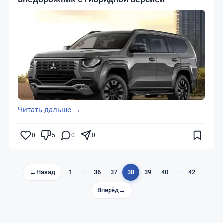
Читать дальше →
0
5
0
0
←
Назад
1
···
36
37
38
39
40
···
42
Вперёд
→