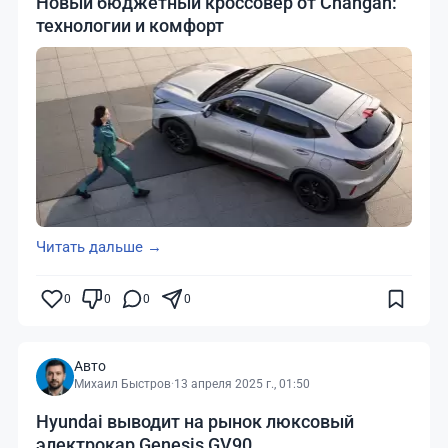
Новый бюджетный кроссовер от Changan:
технологии и комфорт
Читать дальше →
0
0
0
0
Авто
Михаил Быстров
·
13 апреля 2025 г., 01:50
Hyundai выводит на рынок люксовый
электрокар Genesis GV90